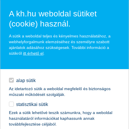
A kh.hu weboldal sütiket
(cookie) használ.
hírek és hivatalos
A sütik a weboldal teljes és kényelmes használatához, a
közzétételek
webhelyforgalmunk elemzéséhez és személyre szabott
ajánlatok adásához szükségesek. További információ a
sütikről
itt érhető el
.
egyéb
English
alap sütik
Az idetartozó sütik a weboldal megfelelő és biztonságos
műszaki működését szolgálják.
statisztikai sütik
Ezek a sütik lehetővé teszik számunkra, hogy a weboldal
használatáról információkat kaphassunk annak
Előző
Következő
továbbfejlesztése céljából.