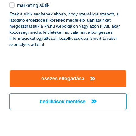
marketing sütik
eltérő véleményen a kkv-k
Ezek a sütik segítenek abban, hogy személyre szabott, a
látogató érdeklődési körének megfelelő ajánlatainkat
2015.10.01.
megoszthassuk a kh.hu weboldalon vagy azon kívül, akár
A kkv-k várakozásait jelző K&H kkv bizalmi index enyhe, 2
közösségi média felületeken is, valamint a böngészési
pontos csökkenést követően jelenleg -9 ponton áll. A hazai
információkat együttesen kezelhessük az ismert további
vállalkozások főként a beszállítói kapcsolatokban látnak javulást,
személyes adattal.
míg a pénzügyi eredményeiket, illetve a közterhek változását
illetően borúlátóbbak lettek.
European Business Awards: egymás
összes elfogadása
után másodszorra ismerték el
ügyfélközpontúságáért a K&H-t
beállítások mentése
2015.09.30.
Tavaly után idén is a European Business Awards
„Ügyfélközpontúság” kategóriájának egyik magyar nyertese lett
a K&H Csoport. A megmérettetésen Európa 33 országának 32
000 vállalata vett részt idén kilencedik alkalommal. A K&H az