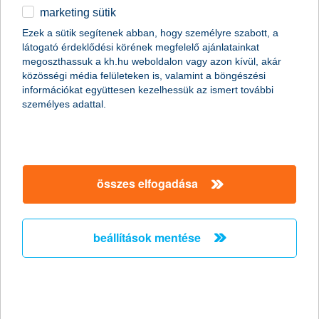
2012. január 30-ig teljesült hatására. A kedvezőtlen
marketing sütik
piaci környezet ellenére a működési bevétel 2%-kal
Ezek a sütik segítenek abban, hogy személyre szabott, a
nőtt, míg a működési költségek 5%-kal csökkentek
látogató érdeklődési körének megfelelő ajánlatainkat
éves összehasonlításban. A nem-teljesítő hitelek
megoszthassuk a kh.hu weboldalon vagy azon kívül, akár
aránya 9,7%-ról 10,3%-ra nőtt egy negyedév alatt a
közösségi média felületeken is, valamint a böngészési
deviza jelzáloghitelek végtörlesztése miatt. A K&H
információkat együttesen kezelhessük az ismert további
Biztosító mind az élet üzletágban, mind a nem-élet
személyes adattal.
üzletágban folytatni tudta piac feletti növekedését a
negyedik negyedévben is. A K&H Biztosító 1,9
milliárd forint adózás utáni eredményt ért el 2011-ben,
szemben az egy évvel ezelőtti 0,8 milliárd forinttal.
összes elfogadása
A szektorra a bankadó, a deviza jelzáloghitelek végtörlesztése,
az árfolyamrögzítés és a múlt év végén elfogadott, lakossági
beállítások mentése
deviza jelzáloghiteleseket segítő – kormány és bankszektor
közötti - megállapodás is nagy terhet rakott. Ennek ellenére a
K&H Bankcsoport tisztított adózás utáni eredménye előző évhez
képest 16%-kal nőtt, 32,5 milliárd forintra. A K&H adózás utáni
eredménye 1 milliárd forint volt 2011-ben, amely 96 százalékkal
kevesebb, mint az előző év hasonló időszakában, a deviza