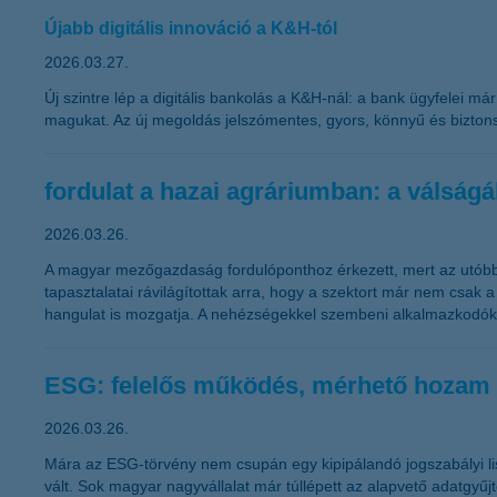
Újabb digitális innováció a K&H-tól
2026.03.27.
Új szintre lép a digitális bankolás a K&H-nál: a bank ügyfelei m
magukat. Az új megoldás jelszómentes, gyors, könnyű és biztonság
fordulat a hazai agráriumban: a válságál
2026.03.26.
A magyar mezőgazdaság fordulóponthoz érkezett, mert az utóbbi
tapasztalatai rávilágítottak arra, hogy a szektort már nem csak 
hangulat is mozgatja. A nehézségekkel szembeni alkalmazkodóké
ESG: felelős működés, mérhető hozam
2026.03.26.
Mára az ESG-törvény nem csupán egy kipipálandó jogszabályi lis
vált. Sok magyar nagyvállalat már túllépett az alapvető adatgyű