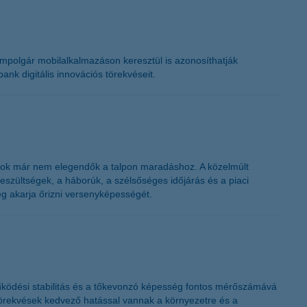
llampolgár mobilalkalmazáson keresztül is azonosíthatják
nk digitális innovációs törekvéseit.
atok már nem elegendők a talpon maradáshoz. A közelmúlt
feszültségek, a háborúk, a szélsőséges időjárás és a piaci
g akarja őrizni versenyképességét.
működési stabilitás és a tőkevonzó képesség fontos mérőszámává
i törekvések kedvező hatással vannak a környezetre és a