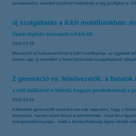
társadalomra, emellett pozitívan hathatnak a cég profitjára is
új szolgáltatás a K&H mobilbankban: mi
Újabb digitális innováció a K&H-tól
2026.03.25.
Márciustól új funkcióval bővül a K&H mobilbankja: az ügyfelek t
hanem egy új szemlélet a banki-biztosítási szolgáltatások világá
Z generáció vs. felsővezetők: a fiatalo
a zöld átállásnál is kiderül, hogyan gondolkodnak a g
2026.03.24.
A fiatalabb generációk számára ma már alapvetés, hogy a fennt
környezeti, hanem üzleti előnyt is jelenthetnek - hívja fel a fi
energiahatékonysága - miatt a fenntarthatóság egyre inkább üzle