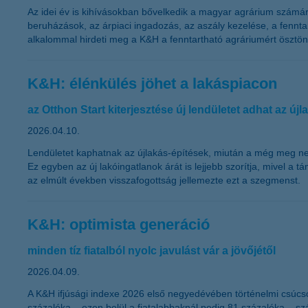
Az idei év is kihívásokban bővelkedik a magyar agrárium számára:
beruházások, az árpiaci ingadozás, az aszály kezelése, a fennt
alkalommal hirdeti meg a K&H a fenntartható agráriumért ösztönd
K&H: élénkülés jöhet a lakáspiacon
az Otthon Start kiterjesztése új lendületet adhat az új
2026.04.10.
Lendületet kaphatnak az újlakás-építések, miután a még meg nem
Ez egyben az új lakóingatlanok árát is lejjebb szorítja, mivel a 
az elmúlt években visszafogottság jellemezte ezt a szegmenst.
K&H: optimista generáció
minden tíz fiatalból nyolc javulást vár a jövőjétől
2026.04.09.
A K&H ifjúsági indexe 2026 első negyedévében történelmi csúcsot
százaléka – ezen belül a fiatalabbaknál pedig 81 százaléka – szám