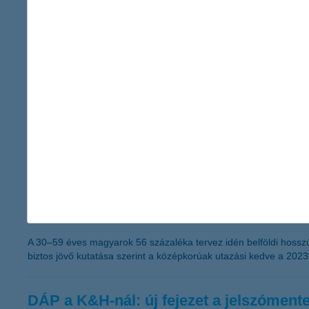
K&H: az átveréseknél majdnem tökélete
még fontosabb a körültekintő bankolás
2026.03.31.
Új szintre léptek az online banki csalások: a támadók már nem
az ügyfeleket adataik megadására vagy kártékony szoftverek tel
kulcsfontosságú a visszaélések elkerülésében.
K&H: ismét útra kelnek a középkorúak: n
A felhőtlen pihenés ára: átlagosan 8 ezer forintos utas
2026.03.31.
A 30–59 éves magyarok 56 százaléka tervez idén belföldi hosszú 
biztos jövő kutatása szerint a középkorúak utazási kedve a 2023
DÁP a K&H-nál: új fejezet a jelszómente