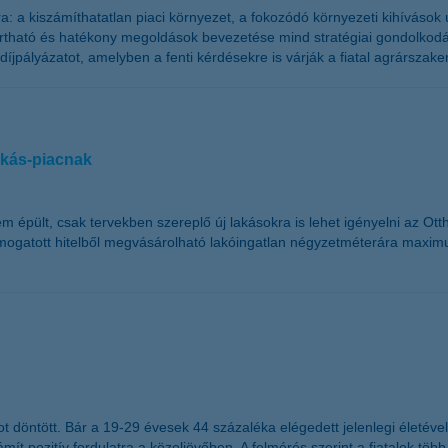
 a kiszámíthatatlan piaci környezet, a fokozódó környezeti kihívások új
artható és hatékony megoldások bevezetése mind stratégiai gondolkodás
íjpályázatot, amelyben a fenti kérdésekre is várják a fiatal agrársza
lakás-piacnak
 épült, csak tervekben szereplő új lakásokra is lehet igényelni az Ot
támogatott hitelből megvásárolható lakóingatlan négyzetméterára maximum
 döntött. Bár a 19-29 évesek 44 százaléka elégedett jelenlegi életével,
ít pozitív fordulatra a közeljövőben. A felmérés szerint a fiatalok több 