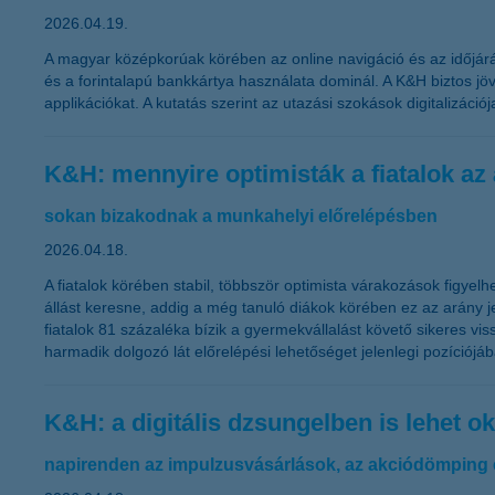
2026.04.19.
A magyar középkorúak körében az online navigáció és az időjárás
és a forintalapú bankkártya használata dominál. A K&H biztos jö
applikációkat. A kutatás szerint az utazási szokások digitalizáci
K&H: mennyire optimisták a fiatalok az
sokan bizakodnak a munkahelyi előrelépésben
2026.04.18.
A fiatalok körében stabil, többször optimista várakozások figye
állást keresne, addig a még tanuló diákok körében ez az arány je
fiatalok 81 százaléka bízik a gyermekvállalást követő sikeres 
harmadik dolgozó lát előrelépési lehetőséget jelenlegi pozíciójá
K&H: a digitális dzsungelben is lehet o
napirenden az impulzusvásárlások, az akciódömping