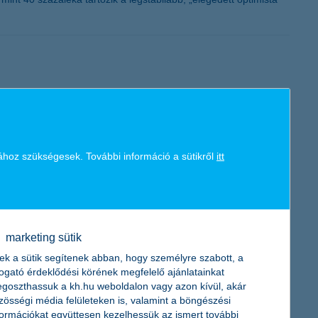
eg lényegében megfelel az egy évvel korábbinak, ugyanakkor 2021
 80 százalékról 70 százalékra csökkent azok aránya, akik döntően
ához szükségesek. További információ a sütikről
itt
zalékos az egyedül utazók aránya, akik egy főre vetítve a
marketing sütik
ek a sütik segítenek abban, hogy személyre szabott, a
togató érdeklődési körének megfelelő ajánlatainkat
goszthassuk a kh.hu weboldalon vagy azon kívül, akár
k a pénz beosztását. A K&H szakértői szerint a húsvéti
zösségi média felületeken is, valamint a böngészési
n is megtapasztalják a tervezés és a takarékoskodás alapjait.
formációkat együttesen kezelhessük az ismert további