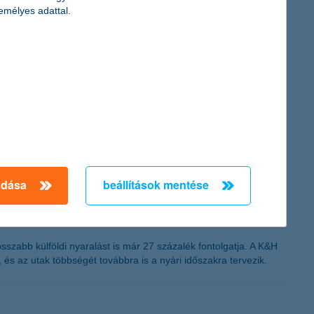
emélyes adattal.
lakhoz megtévesztésig hasonló felületekkel próbálják rávenni
ódszereket alkalmaznak, így a tudatosság és az óvatosság
adása
beállítások mentése
szabb külföldi nyaralást is már 27 százalék fontolgatja. A K&H
és az utak többségét továbbra is a nyári időszakra tervezik.