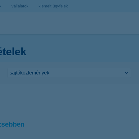
k
vállalatok
kiemelt ügyfelek
ételek
 zsebben