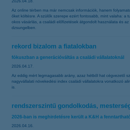
2026.04.18.
Az online térben ma már nemcsak információk, hanem folyamatos vá
őket költésre. A szülők szerepe ezért fontosabb, mint valaha: a 
okos vásárlás, a családi előfizetések átgondolt használata és a
dzsungelben.
rekord bizalom a fiatalokban
fókuszban a generációváltás a családi vállalatoknál
2026.04.17.
Az eddig mért legmagasabb arány, azaz hétből hat cégvezető szer
nagyvállalati növekedési index családi vállalatokra vonatkozó a
is.
rendszerszintű gondolkodás, mestersége
2026-ban is meghirdetésre került a K&H a fenntarthat
2026.04.16.