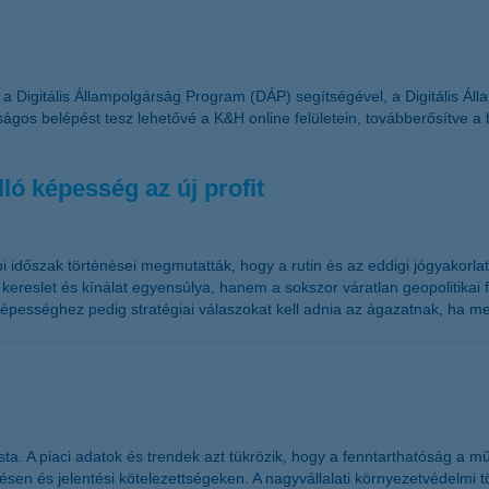
ár a Digitális Állampolgárság Program (DÁP) segítségével, a Digitális Á
os belépést tesz lehetővé a K&H online felületein, továbberősítve a ba
ló képesség az új profit
 időszak történései megmutatták, hogy a rutin és az eddigi jógyakorl
a kereslet és kínálat egyensúlya, hanem a sokszor váratlan geopolitikai 
pességhez pedig stratégiai válaszokat kell adnia az ágazatnak, ha me
ta. A piaci adatok és trendek azt tükrözik, hogy a fenntarthatóság a 
jtésen és jelentési kötelezettségeken. A nagyvállalati környezetvédelm