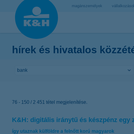
magánszemélyek
vállalkozáso
hírek és hivatalos közzét
76 - 150 / 2 451 tétel megjelenítése.
K&H: digitális iránytű és készpénz egy
így utaznak külföldre a felnőtt korú magyarok