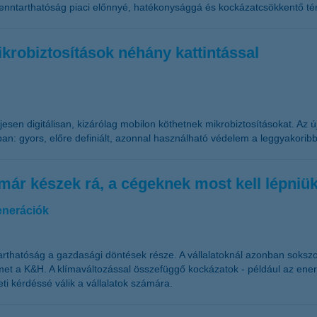
. A fenntarthatóság piaci előnnyé, hatékonysággá és kockázatcsökkentő
krobiztosítások néhány kattintással
eljesen digitálisan, kizárólag mobilon köthetnek mikrobiztosításokat. 
ban: gyors, előre definiált, azonnal használható védelem a leggyakorib
k már készek rá, a cégeknek most kell lépniü
enerációk
arthatóság a gazdasági döntések része. A vállalatoknál azonban soksz
gyelmet a K&H. A klímaváltozással összefüggő kockázatok - például az ene
ti kérdéssé válik a vállalatok számára.