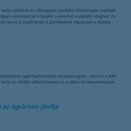
belüli ajánlatok és villámgyors rendelési lehetőségek csábítják
gyan viszonyulnak a fiatalok a pénzhez a digitális világban. Az
zú távon is segíthetnek a gyerekeknek eligazodni a digitális
befektetések egyik legfontosabb mozgatórugója – derül ki a K&H
 kerül az utódlás előkészítésére és a váltás következményeire
n az agrárium jövője