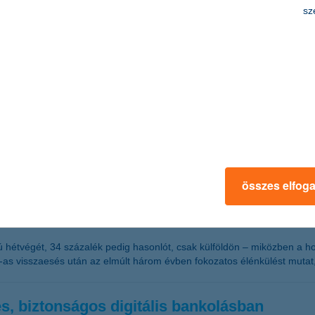
sz
s másolatokkal próbálkoznak a csalók
csak megtévesztő e-mailekkel, hanem egyre gyakrabban a banki webolda
epítésére. A K&H tapasztalatai szerint a csalók egyre kifinomultabb m
ő a külföldi utazást tervezők aránya
összes elfog
biztosítás egy hétre
hétvégét, 34 százalék pedig hasonlót, csak külföldön – miközben a hos
-as visszaesés után az elmúlt három évben fokozatos élénkülést mutat, 
s, biztonságos digitális bankolásban