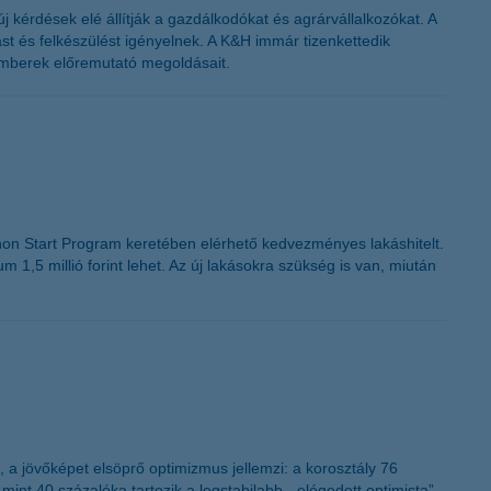
 kérdések elé állítják a gazdálkodókat és agrárvállalkozókat. A
t és felkészülést igényelnek. A K&H immár tizenkettedik
kemberek előremutató megoldásait.
thon Start Program keretében elérhető kedvezményes lakáshitelt.
 1,5 millió forint lehet. Az új lakásokra szükség is van, miután
 a jövőképet elsöprő optimizmus jellemzi: a korosztály 76
mint 40 százaléka tartozik a legstabilabb, „elégedett optimista”