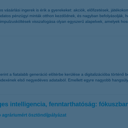
sárlási ingerek is érik a gyerekeket: akciók, előfizetések, játékokon 
tudatos pénzügyi minták otthon kezdődnek, és nagyban befolyásolják, ho
z impulzusköltések visszafogása olyan egyszerű alapelvek, amelyek hoss
int a fiatalabb generáció előtérbe kerülése a digitalizációba történő 
lindexének első negyedéves adataiból. Emellett egyre nagyobb hangsúly
s intelligencia, fenntarthatóság: fókuszba
ó agráriumért ösztöndíjpályázat