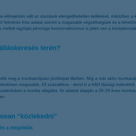
-előrejelzés vált az utazások elengedhetetlen kellékévé, miközben a k
vő felmérés friss adatai szerint a magasabb végzettségűek és a tehető
ója mellett egyfajta pénzügyi konzervativizmus is jelen van a középkorúa
 álláskeresés terén?
lhetők meg a munkaerőpiaci jövőképet illetően. Míg a már aktív munkavál
lentősen magasabb, 43 százalékos - derül ki a K&H ifjúsági indexéből. 
visszatérésben a munka világába. Az adatok alapján a 26-29 éves munkav
ban.
kosan “közlekedni”
 és a megoldás