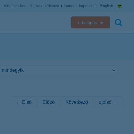
térképes kereső
valuta/deviza
karrier
kapcsolat
English
e-belépés
K&H e-bank
keresés
K&H e-posta
K&H elektronikus postaláda
K&H web Electra
K&H Biztosító ügyfélportál
← Első
Előző
Következő
utolsó →
K&H SZÉP Kártya
K&H e-kártyafelület