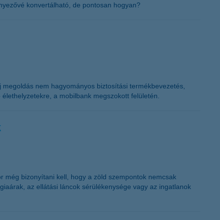
 tényezővé konvertálható, de pontosan hogyan?
Az új megoldás nem hagyományos biztosítási termékbevezetés,
b élethelyzetekre, a mobilbank megszokott felületén.
k
or még bizonyítani kell, hogy a zöld szempontok nemcsak
rgiaárak, az ellátási láncok sérülékenysége vagy az ingatlanok