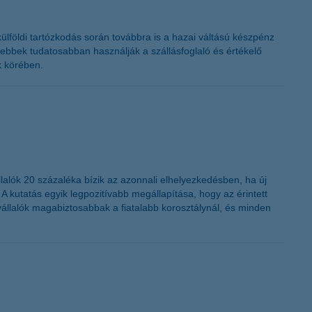
K&H token megújítás
ülföldi tartózkodás során továbbra is a hazai váltású készpénz
sebbek tudatosabban használják a szállásfoglaló és értékelő
k körében.
lalók 20 százaléka bízik az azonnali elhelyezkedésben, ha új
A kutatás egyik legpozitívabb megállapítása, hogy az érintett
állalók magabiztosabbak a fiatalabb korosztálynál, és minden