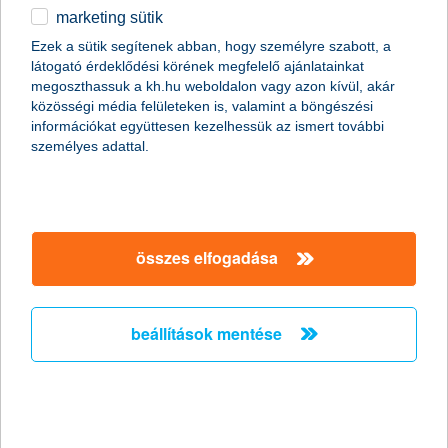
marketing sütik
Újabb fordulat történt a fiataloknál a megtakarításokat tekintve. A
Ezek a sütik segítenek abban, hogy személyre szabott, a
múlt év negyedik negyedévében a 19-29 évesek 51 százaléka
látogató érdeklődési körének megfelelő ajánlatainkat
rendelkezett megtakarítással. Ez minimális - egyben
megoszthassuk a kh.hu weboldalon vagy azon kívül, akár
hibahatáron belüli - csökkenést jelent a harmadik, illetve
közösségi média felületeken is, valamint a böngészési
második negyedévben mért 54 és 56 százalékhoz képest, de
információkat együttesen kezelhessük az ismert további
felülmúlja a 2023 első három hónapjára vonatkozó 49
személyes adattal.
százalékos arányt a K&H ifjúsági index szerint.
ennyire elég
A kutatás arra is választ adott, hogy a tartalékkal rendelkező
fiatalok mennyi ideig tudnának megélni, ha nem jutnának
összes elfogadása
jövedelemhez, és nem kapnának pénzt senkitől. Tízből több
mint hárman, 33 százalék mondta azt, hogy mindössze egy
hónapra futja a félretett pénzből, míg 2023 korábbi három
negyedévében 33, 38 és 37 százalékos volt az arányuk. A friss
beállítások mentése
felmérés alapján 30 százalékuk három hónapig tudná
finanszírozni a saját életét. A múlt év első negyedévében a 23, a
másodikban 30, a harmadikban 27 százalékukra volt ez igaz.
Kiderült az is, hogy az érintettek több mint harmadának olyan az
anyagi helyzete, hogy legalább hat hónapig tudná nélkülözni a