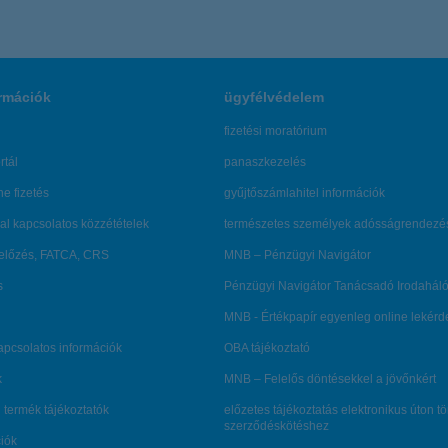
rmációk
ügyfélvédelem
fizetési moratórium
rtál
panaszkezelés
ne fizetés
gyűjtőszámlahitel információk
al kapcsolatos közzétételek
természetes személyek adósságrendezé
lőzés, FATCA, CRS
MNB – Pénzügyi Navigátor
s
Pénzügyi Navigátor Tanácsadó Irodaháló
MNB - Értékpapír egyenleg online lekér
kapcsolatos információk
OBA tájékoztató
k
MNB – Felelős döntésekkel a jövőnkért
 termék tájékoztatók
előzetes tájékoztatás elektronikus úton t
szerződéskötéshez
ciók