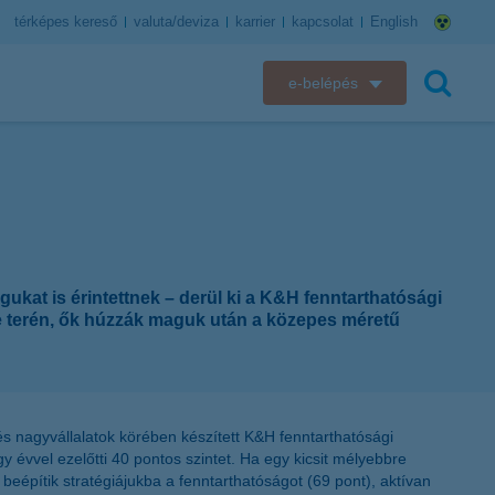
térképes kereső
valuta/deviza
karrier
kapcsolat
English
e-belépés
K&H e-bank
keresés
K&H e-posta
K&H elektronikus postaláda
kat is érintettnek – derül ki a K&H fenntarthatósági
K&H web Electra
se terén, ők húzzák maguk után a közepes méretű
K&H Biztosító ügyfélportál
K&H SZÉP Kártya
és nagyvállalatok körében készített K&H fenntarthatósági
y évvel ezelőtti 40 pontos szintet. Ha egy kicsit mélyebbre
K&H e-kártyafelület
beépítik stratégiájukba a fenntarthatóságot (69 pont), aktívan