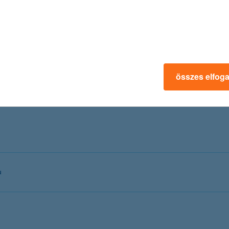
összes elfog
u