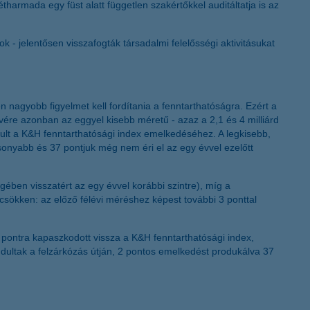
tharmada egy füst alatt független szakértőkkel auditáltatja is az
K&H token megújítás
 jelentősen visszafogták társadalmi felelősségi aktivitásukat
nagyobb figyelmet kell fordítania a fenntarthatóságra. Ezért a
vére azonban az eggyel kisebb méretű - azaz a 2,1 és 4 milliárd
árult a K&H fenntarthatósági index emelkedéséhez. A legkisebb,
acsonyabb és 37 pontjuk még nem éri el az egy évvel ezelőtt
gében visszatért az egy évvel korábbi szintre), míg a
sökken: az előző félévi méréshez képest további 3 ponttal
 pontra kapaszkodott vissza a K&H fenntarthatósági index,
dultak a felzárkózás útján, 2 pontos emelkedést produkálva 37