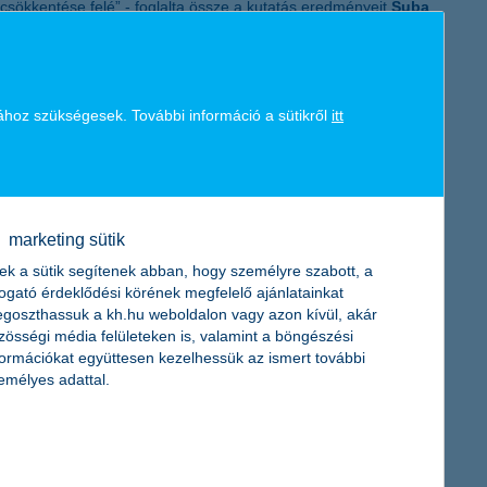
 csökkentése felé” - foglalta össze a kutatás eredményeit
Suba
atósági célok betartását, és nem látják benne a lehetőségeket.
 pénzeket szerezni a szükséges beruházásokra. „Sajnálatosan
a érzi értinettnek magát” - emelti ki Suba Levente. Hogy
etű vállalatokat, amelyeknél a K&H fenntarthatósági indexe
ához szükségesek. További információ a sütikről
itt
onkibocsátásuk csökkentését, hiszen az adatok végső soron
s betudható, hogy a vállalatoknak mindössze 13 százaléka készít
gek aránya azonban ma még elenyésző, a fél évvel ezelőtti 1,4
ssze 1 százalékuk tervezi, hogy erre egy éven belül sort kerít.
marketing sütik
et kapjon a hazai vállalatok életében” - vonta le a
ek a sütik segítenek abban, hogy személyre szabott, a
togató érdeklődési körének megfelelő ajánlatainkat
goszthassuk a kh.hu weboldalon vagy azon kívül, akár
zösségi média felületeken is, valamint a böngészési
 K&H 360 olyan közepes és nagyvállalat fenntarthatóságért felelős
formációkat együttesen kezelhessük az ismert további
zesen öt, úgynevezett kompozit alindexet hoztak létre, amelyek a
emélyes adattal.
méréséről adnak átfogó képet. Ezeknek az alindexeknek a