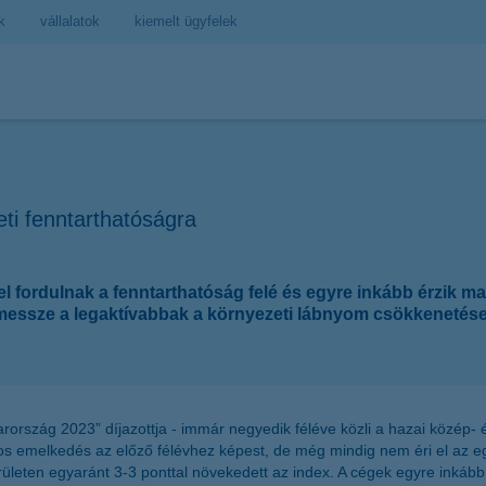
k
vállalatok
kiemelt ügyfelek
ti fenntarthatóságra
fordulnak a fenntarthatóság felé és egyre inkább érzik magu
ok messze a legaktívabbak a környezeti lábnyom csökkeneté
ország 2023” díjazottja - immár negyedik féléve közli a hazai közép- 
tos emelkedés az előző félévhez képest, de még mindig nem éri el az eg
ületen egyaránt 3-3 ponttal növekedett az index. A cégek egyre inkább 