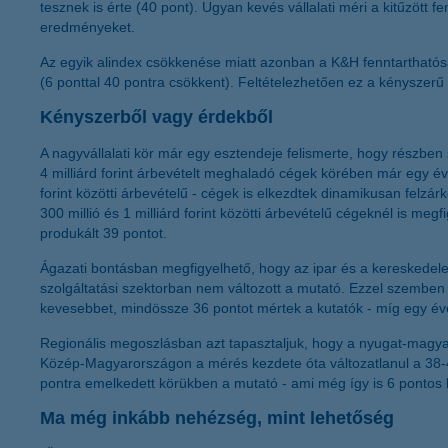
tesznek is érte (40 pont). Ugyan kevés vállalati méri a kitűzött 
eredményeket.
Az egyik alindex csökkenése miatt azonban a K&H fenntarthatósá
(6 ponttal 40 pontra csökkent). Feltételezhetően ez a kényszerű
Kényszerből vagy érdekből
A nagyvállalati kör már egy esztendeje felismerte, hogy részben
4 milliárd forint árbevételt meghaladó cégek körében már egy év
forint közötti árbevételű - cégek is elkezdtek dinamikusan felz
300 millió és 1 milliárd forint közötti árbevételű cégeknél is me
produkált 39 pontot.
Ágazati bontásban megfigyelhető, hogy az ipar és a kereskedelem 
szolgáltatási szektorban nem változott a mutató. Ezzel szembe
kevesebbet, mindössze 36 pontot mértek a kutatók - míg egy év
Regionális megoszlásban azt tapasztaljuk, hogy a nyugat-magyaro
Közép-Magyarországon a mérés kezdete óta változatlanul a 38-4
pontra emelkedett körükben a mutató - ami még így is 6 pontos
Ma még inkább nehézség, mint lehetőség