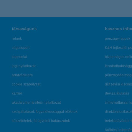
társaságunk
hasznos info
rólunk
pénzügyi tippek
cégcsoport
K&H fejlesztői po
kapcsolat
biztonságos onli
jogi nyilatkozat
fenntarthatóságg
adatvédelem
pénzmosás mege
cookie szabályzat
díjfizetési kisoko
karrier
deviza átutalás
akadálymentesítési nyilatkozat
címletváltással 
szolgáltatások fogyatékossággal élőknek
direktbiztosításo
közzétételek, felügyeleti határozatok
befektetővédelmi
öröklési informá