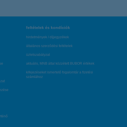
feltételek és kondíciók
hirdetmények / díjjegyzékek
általános szerződési feltételek
üzletszabályzat
se
aktuális, MNB által közzétett BUBOR értékek
kifejezéseket ismertető fogalomtár a fizetési
számlához
zat
dezése
örténő