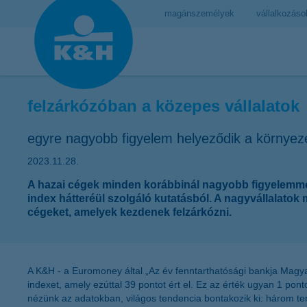
magánszemélyek
vállalkozáso
felzárkózóban a közepes vállalatok
egyre nagyobb figyelem helyeződik a környeze
2023.11.28.
A hazai cégek minden korábbinál nagyobb figyelemmel 
index hátteréül szolgáló kutatásból. A nagyvállalat
cégeket, amelyek kezdenek felzárkózni.
A K&H - a Euromoney által „Az év fenntarthatósági bankja Magyar
indexet, amely ezúttal 39 pontot ért el. Ez az érték ugyan 1 pon
nézünk az adatokban, világos tendencia bontakozik ki: három ter