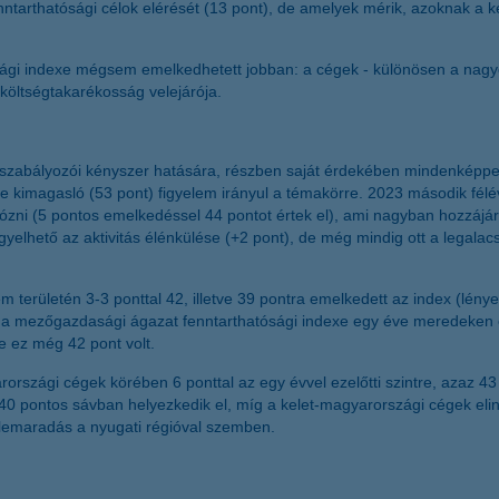
fenntarthatósági célok elérését (13 pont), de amelyek mérik, azoknak a ké
gi indexe mégsem emelkedhetett jobban: a cégek - különösen a nagyok -
 költségtakarékosság velejárója.
 szabályozói kényszer hatására, részben saját érdekében mindenképpen 
e kimagasló (53 pont) figyelem irányul a témakörre. 2023 második félé
árkózni (5 pontos emelkedéssel 44 pontot értek el), ami nagyban hozzáj
gfigyelhető az aktivitás élénkülése (+2 pont), de még mindig ott a legal
területén 3-3 ponttal 42, illetve 39 pontra emelkedett az index (lénye
n a mezőgazdasági ágazat fenntarthatósági indexe egy éve meredeken c
e ez még 42 pont volt.
rszági cégek körében 6 ponttal az egy évvel ezelőtti szintre, azaz 43
0 pontos sávban helyezkedik el, míg a kelet-magyarországi cégek elin
 lemaradás a nyugati régióval szemben.