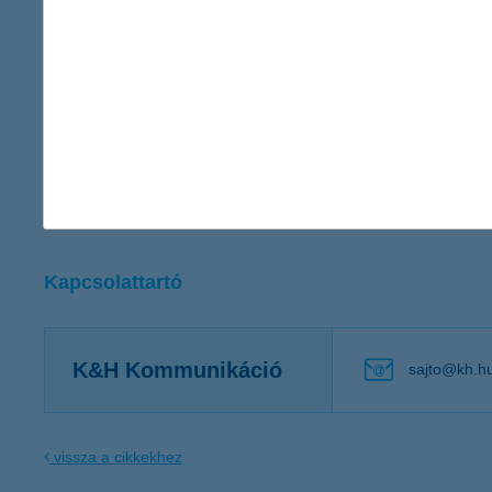
Kapcsolattartó
K&H Kommunikáció
sajto@kh.h
vissza a cikkekhez