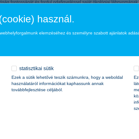
tóság fontosságát és fordul odafigyeléssel saját ökológiai lábnyomának
elent, hogy a vállalatok zöme ma még nehézségként éli meg a fenntarth
s, amelyben nehéz saját forrást, külső finanszírozást vagy pályázati
(cookie) használ.
t az Európai Unió taxonómia-rendeletéről, és ezeknek is csak a harmad
evételű cégek elkezdték maguk után húzni az eggyel kisebb, közepes mér
a webhelyforgalmunk elemzéséhez és személyre szabott ajánlatok adás
, hogy a nagyvállalatok elkezdték megkövetelni beszállítóiktól a karb
enntarthatósági szakember szerint talán a hazai vállalatszerkezetnek i
zöme független szakértőkkel auditáltatja is a benne szereplő értékeket.
céges aktivitásra a zöld energia vásárlása - a zöld energiát vásárló cé
Jelenleg a cégek mindössze fél százaléka vásárol zöld energiát és mindö
statisztikai sütik
 kilábalást követően a környezeti fenntarthatóság hangsúlyosabb szerep
Ezek a sütik lehetővé teszik számunkra, hogy a weboldal
Ez
használatáról információkat kaphassunk annak
lá
továbbfejlesztése céljából.
me
kö
k féléves adatgyűjtésre 2023. október 9-e és 31-e között került sor. A
in
eghaladja a 300 millió forintot. Az 48 kérdésből álló kérdéssorból öss
sz
giakészítésről, különféle aktivitásokról, valamint azok eredményének 