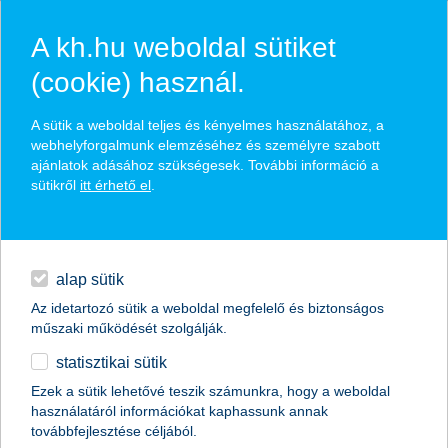
A kh.hu weboldal sütiket
(cookie) használ.
kiben bízunk, a gyermekorvosban
A sütik a weboldal teljes és kényelmes használatához, a
vagy az internetben?
webhelyforgalmunk elemzéséhez és személyre szabott
ajánlatok adásához szükségesek. További információ a
sütikről
itt érhető el
.
2023.09.07.
egyéb
Az internet és a különböző online közösségi fórumok
könnyen tévútra vezethetik a szülőket azzal
kapcsolatban, hogyan előzzék meg és gyógyítsák a
English
alap sütik
gyermekbetegségeket. Ezért kiemelten fontos, hogy
legyen olyan, a korszerű eljárásokkal tisztában lévő
Az idetartozó sütik a weboldal megfelelő és biztonságos
szakember, akiben megbízunk, és útmutatásait
műszaki működését szolgálják.
követve gyermekeink teljes életet élhetnek. Az
statisztikai sütik
elhivatott gyermekorvosok iránti megbecsülésünket
most azzal is kifejezhetjük, hogy jelöljük őket a K&H
Ezek a sütik lehetővé teszik számunkra, hogy a weboldal
jövő gyógyítói díjra, amely nyertesei 1,3 millió forint
használatáról információkat kaphassunk annak
forintot kapnak, egy részét szakmai továbbképzésre.
továbbfejlesztése céljából.