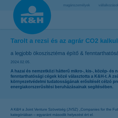
magánszemélyek
vállalkozáso
Tarolt a rezsi és az agrár CO2 kalku
a legjobb ökoszisztéma építő & fenntarthatós
2024.02.05.
A hazai és nemzetközi hátterű mikro-, kis-, közép- és 
fenntarthatósági cégek közé választotta a K&H-t. A zsű
környezetvédelmi tudatosságának erősítését célzó prog
energiakorszerűsítési beruházásainak segítésében.
A K&H a Joint Venture Szövetség (JVSZ) „Companies for the Futu
kategóriában – egyaránt második helyezést ért el.