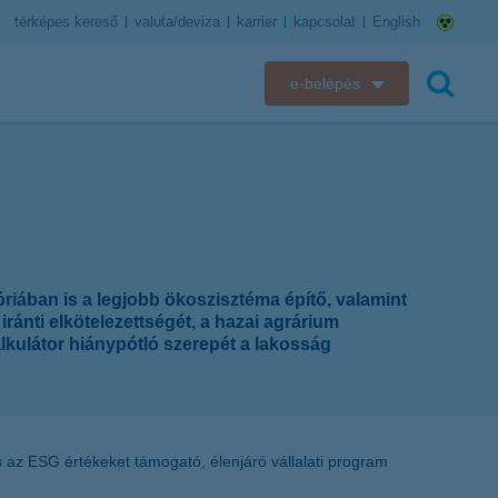
térképes kereső
valuta/deviza
karrier
kapcsolat
English
e-belépés
K&H e-bank
keresés
K&H e-posta
K&H elektronikus postaláda
óriában is a legjobb ökoszisztéma építő, valamint
K&H web Electra
ránti elkötelezettségét, a hazai agrárium
lkulátor hiánypótló szerepét a lakosság
K&H Biztosító ügyfélportál
K&H SZÉP Kártya
 az ESG értékeket támogató, élenjáró vállalati program
K&H e-kártyafelület