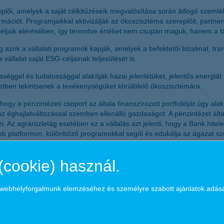
replői, amelyek a saját célkitűzéseik megvalósítása során átfogó szemlél
ormációt. Programjaikkal aktivizálják az ökoszisztéma szereplőit, partn
 céljaik elérésében, így teremtve értéket nem csupán maguk, hanem a 
 azok a vállalati programok kapják, amelyek a befektetői bizalmat, trans
állalat saját ESG-céljainak teljesülését is.
ősséggel és tudatossággal alakítják hazai jelenlétüket, jelentős ener
letben tekintsenek a tevékenységüket körülölelő ökoszisztémára.
hogy a pénzintézeti csoport az általa finanszírozott portfolióját úgy a
 éghajlatváltozással szemben ellenálló gazdaságot. A pénzintézet által 
Az agrárüzletág esetében ez a vállalás azt jelenti, hogy a Bank hitele
bb platformon, különböző programokkal segíti és edukálja az ágazat sze
&H zöld vetőmag kezdeményezés és a K&H agrár CO2 kalkulátor. A tala
(cookie) használ.
földet, de hozzájárulnak a biodiverzitás fenntartásához is. A kalkulát
ntartható működését egyaránt. Továbbá kiemelte a 2015-ben elindított 
t és kutatómunkáját, akik a fenntartható, körforgásos gazdálkodás inno
a webhelyforgalmunk elemzéséhez és személyre szabott ajánlatok adás
ételezi a saját működéséből eredő szén-dioxid kibocsátást. A Bank egyre
y azok csökkentsék környezeti lábnyomukat.