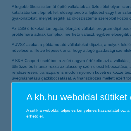
A legjobb ökoszisztémát építő vállalatok az üzleti élet olyan sze
katalizátorként lépnek fel, elősegítendő a fejlődést vagy transzf
gyakorlatokat, melyek segítik az ökoszisztéma szereplőit közös
Az ESG értékeket támogató, élenjáró vállalati program díját pedig
problémára adnak komplex, mérhető választ, egyben elősegítik a v
A JVSZ azokat a példamutató vállalatokat díjazta, amelyek felel
növelésére, illetve képesek arra, hogy átfogó gazdasági szemlé
A K&H Csoport esetében a zsűri nagyra értékelte azt a vállalást, 
tükrözze és finanszírozza az alacsony szén-dioxid kibocsátású, az
rendszeresen, transzparens módon nyomon követi és közzé teszi. 
üvegházhatású gázkibocsátását. A finanszírozás mellett ezért tö
A zsűri kiemelte a többlépcsős programot, amelynek része a K
A kh.hu weboldal sütiket 
keverik össze, így a kisarjadó növények nem csak védik a termő
gazdaságnak, így támogatva a vállalkozások tudatosságát és fen
anyagi és szakmai támogatással segíti azon hallgatók tanulmányá
A sütik a weboldal teljes és kényelmes használatához, 
érhető el
.
A K&H Csoport jelentősen csökkentette és 100 százalékban ellent
vállalatokkal és projektekkel szemben is annak érdekében, hog