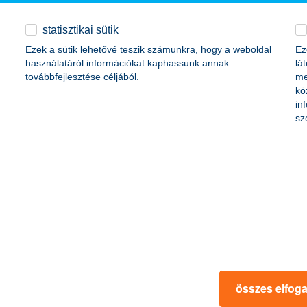
ékonyságának javítását segítő, a Bank honlapján ingyenesen elérhető re
z. Méltatták a rezsi-kalkulátorhoz kapcsolódó marketingkommunikáció i
statisztikai sütik
Ezek a sütik lehetővé teszik számunkra, hogy a weboldal
Ez
mely felújításra és/vagy lakásvásárlásra is igényelhető, finanszírozza 
használatáról információkat kaphassunk annak
lá
továbbfejlesztése céljából.
me
kö
in
sz
összes elfog
u