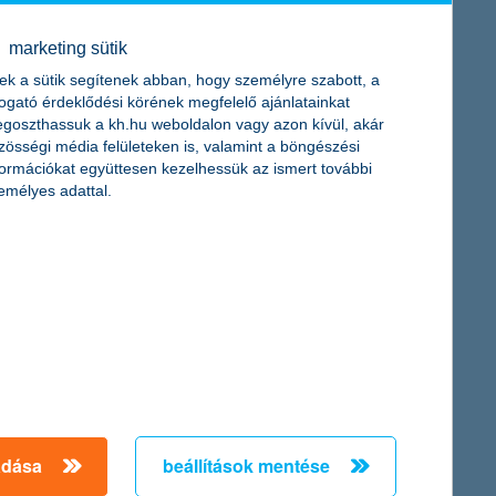
zsi kalkulátor (
www.kh.hu/rezsi-kalkulator
) hiánypótló szerepét,
ntenzitását és tévéreklámokkal megtámogatott széles körű
marketing sütik
ek a sütik segítenek abban, hogy személyre szabott, a
az energiahatékony felújításokat és hosszú távon csökkenheti a
togató érdeklődési körének megfelelő ajánlatainkat
goszthassuk a kh.hu weboldalon vagy azon kívül, akár
zösségi média felületeken is, valamint a böngészési
formációkat együttesen kezelhessük az ismert további
emélyes adattal.
adása
beállítások mentése