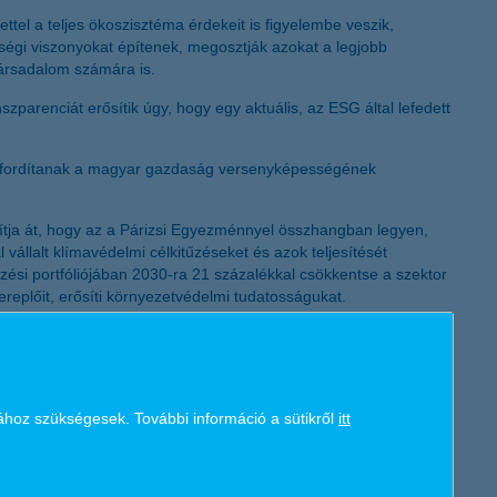
K&H token megújítás
ettel a teljes ökoszisztéma érdekeit is figyelembe veszik,
erségi viszonyokat építenek, megosztják azokat a legjobb
társadalom számára is.
zparenciát erősítik úgy, hogy egy aktuális, az ESG által lefedett
giát fordítanak a magyar gazdaság versenyképességének
lakítja át, hogy az a Párizsi Egyezménnyel összhangban legyen,
vállalt klímavédelmi célkitűzéseket és azok teljesítését
zési portfóliójában 2030-ra 21 százalékkal csökkentse a szektor
replőit, erősíti környezetvédelmi tudatosságukat.
jvédő vetőmag-csomagban mézontófű és olajretek magjait
or pedig megmutatja, hogy mekkora ÜHG kibocsátása van az adott
K&H a fenntartható agráriumért ösztöndíjpályázatot is, amely
vatív irányvonalait kutatják.
ához szükségesek. További információ a sütikről
itt
 szigorúbb feltételeket támaszt az általa finanszírozott