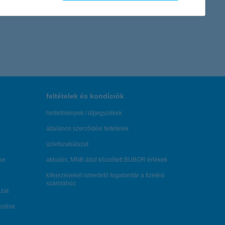
feltételek és kondíciók
hirdetmények / díjjegyzékek
általános szerződési feltételek
üzletszabályzat
se
aktuális, MNB által közzétett BUBOR értékek
kifejezéseket ismertető fogalomtár a fizetési
számlához
zat
dezése