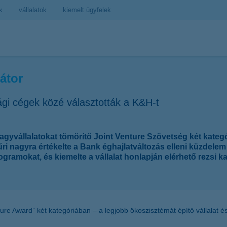
k
vállalatok
kiemelt ügyfelek
látor
ági cégek közé választották a K&H-t
nagyvállalatokat tömörítő Joint Venture Szövetség két kateg
ri nagyra értékelte a Bank éghajlatváltozás elleni küzdelem i
ramokat, és kiemelte a vállalat honlapján elérhető rezsi ka
re Award” két kategóriában – a legjobb ökoszisztémát építő vállalat és