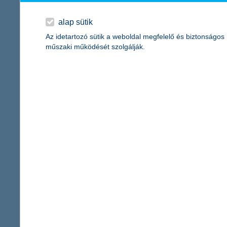
A JVSZ zsűrije kiemelte a lakossági ingatlanállomány energiahat
amely tökéletesen illeszkedik a kibocsátás-csökkentési célokho
alap sütik
elérését.
Az idetartozó sütik a weboldal megfelelő és biztonságos
A Bank elsőként lépett a hazai piacra a K&H zöld lakáshitellel, a
műszaki működését szolgálják.
háztartások rezsikiadását is.
Kapcsolattartó
K&H Kommunikáció
sajto@kh.h