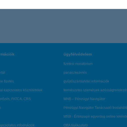
rmációk
ügyfélvédelem
fizetési moratórium
rtál
panaszkezelés
ne fizetés
gyűjtőszámlahitel információk
al kapcsolatos közzétételek
természetes személyek adósságrendezé
lőzés, FATCA, CRS
MNB – Pénzügyi Navigátor
s
Pénzügyi Navigátor Tanácsadó Irodaháló
MNB - Értékpapír egyenleg online lekér
kapcsolatos információk
OBA tájékoztató