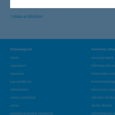
vissza a cikkekhez
társaságunk
hasznos info
rólunk
pénzügyi tippek
cégcsoport
K&H fejlesztői po
kapcsolat
biztonságos onli
jogi nyilatkozat
fenntarthatóságg
adatvédelem
pénzmosás mege
cookie szabályzat
díjfizetési kisoko
karrier
deviza átutalás
akadálymentesítési nyilatkozat
címletváltással 