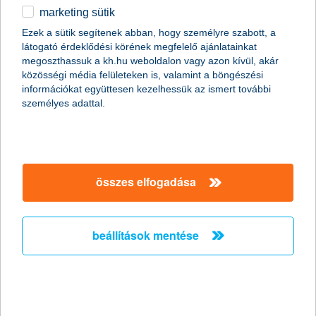
marketing sütik
a K&H alapok kezelője: segítettek a
Ezek a sütik segítenek abban, hogy személyre szabott, a
forintnak, fordulat külföldön
látogató érdeklődési körének megfelelő ajánlatainkat
megoszthassuk a kh.hu weboldalon vagy azon kívül, akár
2020.08.06.
közösségi média felületeken is, valamint a böngészési
információkat együttesen kezelhessük az ismert további
Bár a forint a Magyar Nemzeti Bank kamatcsökkentései ellenére
személyes adattal.
erősödni tudott az utóbbi hetekben, az euró jegyzése tartósan
350 forint alá került, ami elsősorban a dollárnak köszönhető. Az
amerikai deviza ugyanis látványosan gyengült többek között az
euróval szemben, ez pedig általában és most is kedvez a
feltörekvő piaci devizáknak - derül ki Kovács Mátyás, a K&H
alapok kezelőjének szenior elemzőjének legfrissebb
összes elfogadása
elemzéséből. Az amerikai piac helyett pedig az európai tűnik
most a jobb választásnak.
beállítások mentése
mennyivel lett drágább a fiatalok élete?
Kié lett olcsóbb?
2020.08.04.