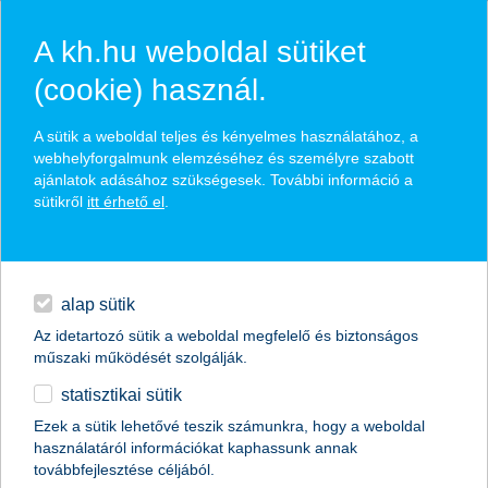
A kh.hu weboldal sütiket
(cookie) használ.
hírek és hivatalos
A sütik a weboldal teljes és kényelmes használatához, a
közzétételek
webhelyforgalmunk elemzéséhez és személyre szabott
ajánlatok adásához szükségesek. További információ a
sütikről
itt érhető el
.
egyéb
English
alap sütik
Az idetartozó sütik a weboldal megfelelő és biztonságos
műszaki működését szolgálják.
statisztikai sütik
Ezek a sütik lehetővé teszik számunkra, hogy a weboldal
használatáról információkat kaphassunk annak
Előző
Következő
továbbfejlesztése céljából.