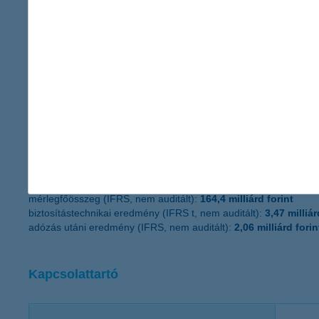
termékpalettát nyújtsa számukra. A K&H országszerte 208 lakossá
működését több mint 1 800 milliárd forintnyi kihelyezett hitel- é
szeptember 30-án a Magyar Állam által kibocsátott instrumentum
mintegy 700 banki és biztosítási ügynöknek biztosít rendszere
Főbb adataink:
K&H Bank
2017. III. negyedévének végén:
saját tőke (IFRS konszolidált, nem auditált):
255 milliárd forint
mérlegfőösszeg (IFRS konszolidált, nem auditált):
2 926 milliárd
adózás utáni eredmény (IFRS konszolidált, nem auditált):
32,2 m
K&H Biztosító
2017. III. negyedévének végén:
saját tőke (IFRS, nem auditált):
13,2 milliárd forint
mérlegfőösszeg (IFRS, nem auditált):
164,4 milliárd forint
biztosítástechnikai eredmény (IFRS t, nem auditált):
3,47 milliár
adózás utáni eredmény (IFRS, nem auditált):
2,06 milliárd forin
Kapcsolattartó