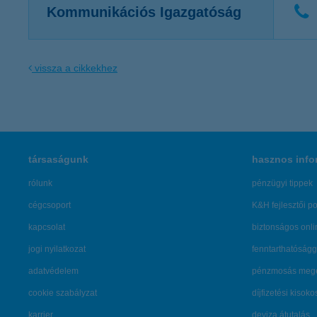
Kommunikációs Igazgatóság
vissza a cikkekhez
társaságunk
hasznos info
rólunk
pénzügyi tippek
cégcsoport
K&H fejlesztői po
kapcsolat
biztonságos onli
jogi nyilatkozat
fenntarthatóságg
adatvédelem
pénzmosás mege
cookie szabályzat
díjfizetési kisoko
karrier
deviza átutalás