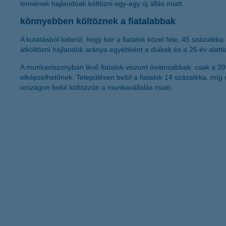
lennének hajlandóak költözni egy-egy új állás miatt.
könnyebben költöznek a fiatalabbak
A kutatásból kiderül, hogy bár a fiatalok közel fele, 45 százalé
átköltözni hajlandók aránya egyébként a diákok és a 26 év alatti
A munkaviszonyban lévő fiatalok viszont óvatosabbak: csak a 3
elképzelhetőnek. Településen belül a fiatalok 14 százaléka, míg 
országon belül költözzön a munkavállalás miatt.