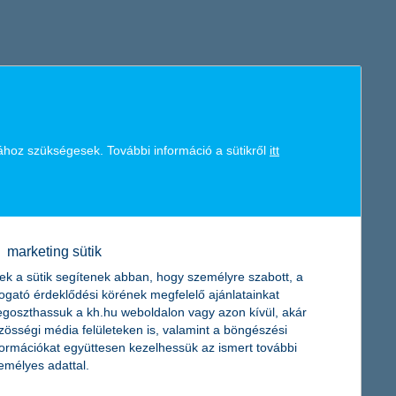
lja, hogy igen nagy ára lenne a költözésnek: 37 százalékuk
tek 19 százaléka menne máshová. 26 százalékuknak azonban ehhez
jesen elutasító: ők azok, akik úgy gondolják, nem tudnának
ához szükségesek. További információ a sütikről
itt
, hogy valószínűleg élne is ezzel a lehetőséggel. A külföldre
óba ez a forgatókönyv.
marketing sütik
ek a sütik segítenek abban, hogy személyre szabott, a
togató érdeklődési körének megfelelő ajánlatainkat
atással, egészséggel, családdal kapcsolatban – vizsgálja a K&H
goszthassuk a kh.hu weboldalon vagy azon kívül, akár
mber 13-24. között történt.
zösségi média felületeken is, valamint a böngészési
formációkat együttesen kezelhessük az ismert további
emélyes adattal.
inden időben magas szinten elégítse ki, és a lehető legteljesebb