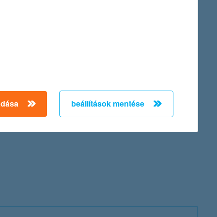
felének kínál pénzügyi szolgáltatásokat. A magyar gazdaság
tok és önkormányzatok finanszírozásán keresztül. A K&H 2017.
jes tevékenysége hozzávetőlegesen 4000 magyar beszállítónak és
adása
beállítások mentése