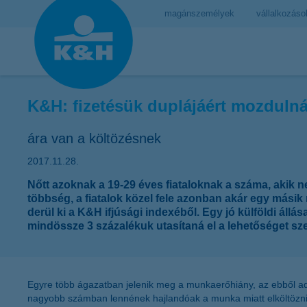
magánszemélyek
vállalkozáso
K&H: fizetésük duplájáért mozdulná
ára van a költözésnek
2017.11.28.
Nőtt azoknak a 19-29 éves fiataloknak a száma, akik n
többség, a fiatalok közel fele azonban akár egy másik
derül ki a K&H ifjúsági indexéből. Egy jó külföldi állá
mindössze 3 százalékuk utasítaná el a lehetőséget sz
Egyre több ágazatban jelenik meg a munkaerőhiány, az ebből a
nagyobb számban lennének hajlandóak a munka miatt elköltözni.