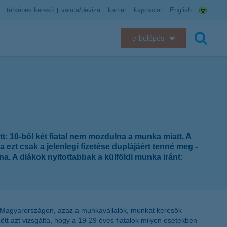
térképes kereső
valuta/deviza
karrier
kapcsolat
English
e-belépés
K&H e-bank
keresés
K&H e-posta
K&H elektronikus postaláda
t: 10-ből két fiatal nem mozdulna a munka miatt. A
K&H web Electra
ezt csak a jelenlegi fizetése duplájáért tenné meg -
na. A diákok nyitottabbak a külföldi munka iránt:
K&H Biztosító ügyfélportál
K&H SZÉP Kártya
s Magyarországon, azaz a munkavállalók, munkát keresők
K&H e-kártyafelület
t azt vizsgálta, hogy a 19-29 éves fiatalok milyen esetekben