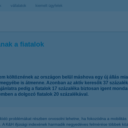
k
vállalatok
kiemelt ügyfelek
nak a fiatalok
em költöznének az országon belül máshova egy új állás miat
 megyébe is átmenne. Azonban az aktív keresők 37 százaléka 
sajánlatra pedig a fiatalok 17 százaléka biztosan igent monda
emben a dolgozó fiatalok 20 százalékával.
dódó problémákat részben orvosolni lehetne, ha fokozódna a mobilitá
 A K&H ifjúsági indexének harmadik negyedéves felmérése többek közöt