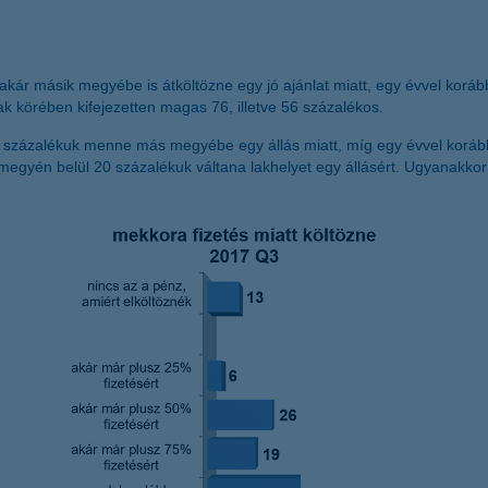
ka akár másik megyébe is átköltözne egy jó ajánlat miatt, egy évvel kor
ak körében kifejezetten magas 76, illetve 56 százalékos.
9 százalékuk menne más megyébe egy állás miatt, míg egy évvel korább
megyén belül 20 százalékuk váltana lakhelyet egy állásért. Ugyanakkor a