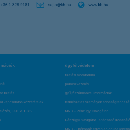
+36 1 328 9181
sajto@kh.hu
www.kh.hu
rmációk
ügyfélvédelem
fizetési moratórium
rtál
panaszkezelés
ne fizetés
gyűjtőszámlahitel információk
al kapcsolatos közzétételek
természetes személyek adósságrendezé
lőzés, FATCA, CRS
MNB – Pénzügyi Navigátor
s
Pénzügyi Navigátor Tanácsadó Irodaháló
MNB - Értékpapír egyenleg online lekér