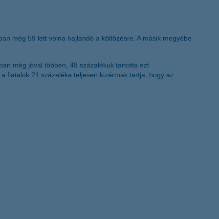
K&H token megújítás
ábban még 59 lett volna hajlandó a költözésre. A másik megyébe
an még jóval többen, 48 százalékuk tartotta ezt
 fiatalok 21 százaléka teljesen kizártnak tartja, hogy az