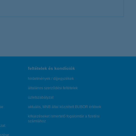
feltételek és kondíciók
hirdetmények / díjjegyzékek
általános szerződési feltételek
üzletszabályzat
se
aktuális, MNB által közzétett BUBOR értékek
kifejezéseket ismertető fogalomtár a fizetési
számlához
zat
dezése