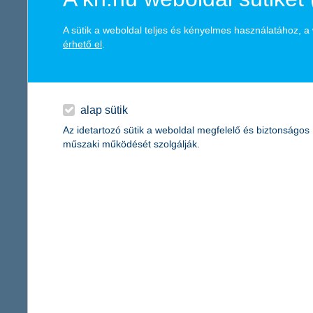
társasjátékozással.
A sütik a weboldal teljes és kényelmes használatához, 
6. Ami nem kell adjuk el! Ez főként a gyerekjátékokra igaz – ren
érhető el
.
7. Írjunk bevásárlólistát a piacra is – rengeteg ételt dobunk ki
8. Igyekezzünk olyan ajándékot venni, amire valóban vágyik a m
kelt: egy játékkonzolhoz használható lemez például konzol nélk
alap sütik
+1. De a legfontosabb, hogy az ünnep alatt legyünk otthon a csal
Az idetartozó sütik a weboldal megfelelő és biztonságos
Örüljünk egymásnak!
műszaki működését szolgálják.
És Önnek mi jut eszébe a karácsonyról?
https://goo.gl/LWHj52
A szavazás beágyazási kódja a közlemény után található.
Források:
http://www.piacesprofit.hu/tarsadalom/mennyit-es-mibol-koltunk
https://hirtv.hu/ahirtvhirei/kozel-ketszaz-milliardot-koltunk-kar
http://www.tozsdeforum.hu/szemelyes-penzugyek/napi-penzugye