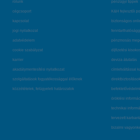
rólunk
pénzügyi tippek
cégcsoport
K&H fejlesztői po
kapcsolat
biztonságos onli
jogi nyilatkozat
fenntarthatóságg
adatvédelem
pénzmosás mege
cookie szabályzat
díjfizetési kisoko
karrier
deviza átutalás
akadálymentesítési nyilatkozat
címletváltással 
szolgáltatások fogyatékossággal élőknek
direktbiztosításo
közzétételek, felügyeleti határozatok
befektetővédelmi
öröklési informá
technikai inform
tervezett karban
bizalmi vagyon