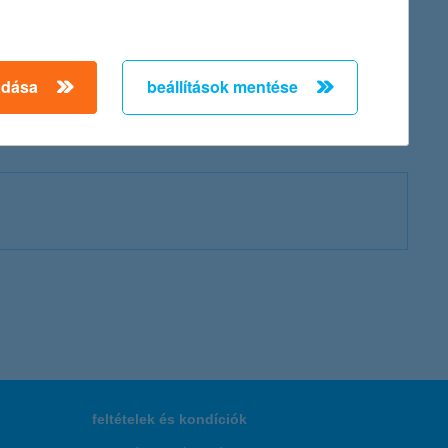
adása
beállítások mentése
feltételek és kondíciók