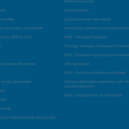
fizetési moratórium
rtál
panaszkezelés
ne fizetés
gyűjtőszámlahitel információk
al kapcsolatos közzétételek
természetes személyek adósságrendezé
lőzés, FATCA, CRS
MNB – Pénzügyi Navigátor
s
Pénzügyi Navigátor Tanácsadó Irodaháló
MNB - Értékpapír egyenleg online lekér
kapcsolatos információk
OBA tájékoztató
k
MNB – Felelős döntésekkel a jövőnkért
 termék tájékoztatók
előzetes tájékoztatás elektronikus úton t
szerződéskötéshez
ciók
MNB - Országos Fiók- és ATM kereső
ációk
tartások
kezelő megbízatásának megszűnése