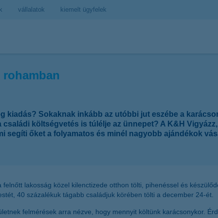
k
vállalatok
kiemelt ügyfelek
si rohamban
eg kiadás? Sokaknak inkább az utóbbi jut eszébe a karácso
családi költségvetés is túlélje az ünnepet? A K&H Vigyázz,
i segíti őket a folyamatos és minél nagyobb ajándékok vás
 felnőtt lakosság közel kilenctizede otthon tölti, pihenéssel és készül
estét, 40 százalékuk tágabb családjuk körében tölti a december 24-ét.
zületnek felmérések arra nézve, hogy mennyit költünk karácsonykor. Ér