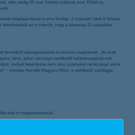
ek, idén pedig 35 ezer forintot szánnak erre. Ebből az
K&H token megújítás
nunk.
tt megtakarításait is erre fordítja. 4 százalék hitelt is felvesz
ó felméréséből az is kiderült, hogy a lakosság 20 százaléka
tt termékről visszajelzéseket is könnyen kaphatnak. „Az árak
Vigyázz, kész, pénz! pénzügyi vetélkedő tudásanyagával már
tudást, mellyel felvértezve nem okoz számukra nehézséget előre
nni” – mondta Horváth Magyary Nóra, a vetélkedő zsűritagja.
ezőbb árat is megkereshessük.
knak is találunk így ajándékot.
thatunk később beváltható közös kakaózással,