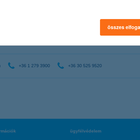
ykor/
_atlagosan_karacsonyra/
összes elfog
u
+36 1 279 3900
+36 30 525 9520
rmációk
ügyfélvédelem