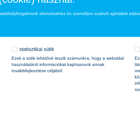
a webhelyforgalmunk elemzéséhez és személyre szabott ajánlatok adás
geteg csoportban el lehet adni a már megunt vagy csak kinőtt gyerekját
 karácsonykor, ne essünk túlzásokba, nem kell egy hadseregre való fogás.
egajándékozott: az ajándék lényege, hogy más örül neki, nem olyan, a
ül inkább bosszantó ajándék.
statisztikai sütik
áddal, ne csak testben – a gondolatainkban is. Játsszunk a gyerekek új 
Ezek a sütik lehetővé teszik számunkra, hogy a weboldal
Ez
használatáról információkat kaphassunk annak
lá
továbbfejlesztése céljából.
me
kö
in
sz
-karacsonykor/
acsonykor-1373558
k/karacsonyi-ajandek-hol-es-mennyit-koltunk-majd-88877.html