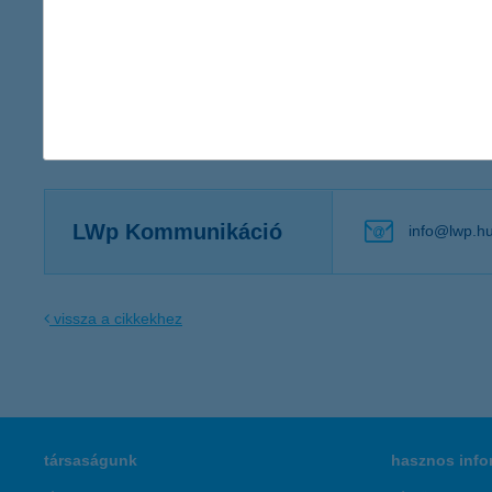
http://www.mmonline.hu/cikk/kiderult_mennyit_koltunk_karacson
http://inforadio.hu/gazdasag/2016/12/14/tudja_mennyit_koltunk
Kapcsolattartó
LWp Kommunikáció
info@lwp.h
vissza a cikkekhez
társaságunk
hasznos info