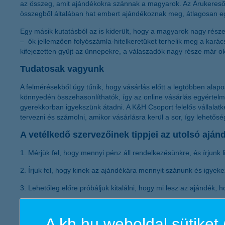
az összeg, amit ajándékokra szánnak a magyarok. Az Árukereső f
összegből általában hat embert ajándékoznak meg, átlagosan eg
Egy másik kutatásból az is kiderült, hogy a magyarok nagy része me
– ők jellemzően folyószámla-hitelkeretüket terhelik meg a karác
kifejezetten gyűjt az ünnepekre, a válaszadók nagy része már ok
Tudatosak vagyunk
A felmérésekből úgy tűnik, hogy vásárlás előtt a legtöbben alap
könnyedén összehasonlíthatók, így az online vásárlás egyértelmű
gyerekkorban igyekszünk átadni. A K&H Csoport felelős vállalatk
tervezni és számolni, amikor vásárlásra kerül a sor, így lehet
A vetélkedő szervezőinek tippjei az utolsó ajá
1. Mérjük fel, hogy mennyi pénz áll rendelkezésünkre, és írjunk 
2. Írjuk fel, hogy kinek az ajándékára mennyit szánunk és igyeke
3. Lehetőleg előre próbáljuk kitalálni, hogy mi lesz az ajándék,
4. Próbáljuk kihasználni az akciókat – persze ésszerűen. A köny
A kh.hu weboldal sütiket 
5. A kézzel készített ajándék nagyon menő! Nem is gondolnánk m