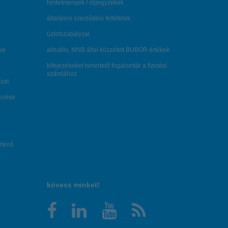
hirdetmények / díjjegyzékek
általános szerződési feltételek
üzletszabályzat
se
aktuális, MNB által közzétett BUBOR értékek
kifejezéseket ismertető fogalomtár a fizetési
számlához
zat
dezése
örténő
kövess minket!