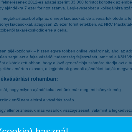
elmérésének 2012-es adatai szerint 33 900 forintot költöttek az ember
y ajándékra 7 ezer forintot szánva. Legkevesebbet a kollégáinkra szá
gtakarításaiból állja az ünnepi kiadásokat, de a vásárlók ötöde a félrete
sonyi kiadásokkal, átlagosan 25 ezer forint értékben. Az NRC Piackutat
tóbertől takarékoskodik erre a célra.
osan tájékozódnak – hiszen egyre többen online vásárolnak, ahol az ado
en segíti azt a fajta vásárlói tudatosság fejlesztését, amit mi a K&H 
ént elkötelezett abban, hogy a jövő generációja számára átadja azt a 
őségeikhez mérten okosan, a legjobbnak gondolt ajándékot tudják megve
ndékvásárlási rohamban:
listát, hogy milyen ajándékokat vettünk már meg, mi hiányzik még.
zzünk ettől nem eltérni a vásárlás során.
 hogy ellenőrizhessük más vásárlók visszajelzéseit, valamint a legkedv
vesboltok 2+1, 3+1 akcióban kínálnak könyveket, talán több családtagun
(cookie) használ.
i mindent lehet készíteni kézügyesség nélkül. Akár kuponokat is gyár