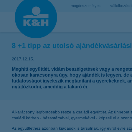
magánszemélyek
vállalkozáso
8 +1 tipp az utolsó ajándékvásárlá
2017.12.15.
Meghitt együttlét, vidám beszélgetések vagy a renget
okosan karácsonyra úgy, hogy ajándék is legyen, de a 
tudatosságot igyekszik megtanítani a gyerekeknek, am
nyújtózkodni, ameddig a takaró ér.
A karácsony legfontosabb része a családi együttlét. Az ünnepet a
családi körben - házastársával, gyermekével - képzeli el a szent
Az együttléthez azonban kiadások is társulnak, így évről évre s