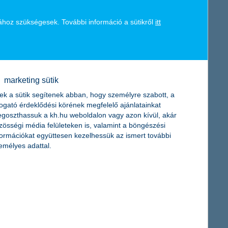
ához szükségesek. További információ a sütikről
itt
ékokat, akár ezek árából meg is lehet az új ajándék.
mire mi vágyunk. Sőt, olyasmit se adjunk, ami újabb vágyakat
marketing sütik
játékaival, vegyük fel az új ruhákat, olvassuk az új könyveket!
ek a sütik segítenek abban, hogy személyre szabott, a
togató érdeklődési körének megfelelő ajánlatainkat
goszthassuk a kh.hu weboldalon vagy azon kívül, akár
zösségi média felületeken is, valamint a böngészési
formációkat együttesen kezelhessük az ismert további
emélyes adattal.