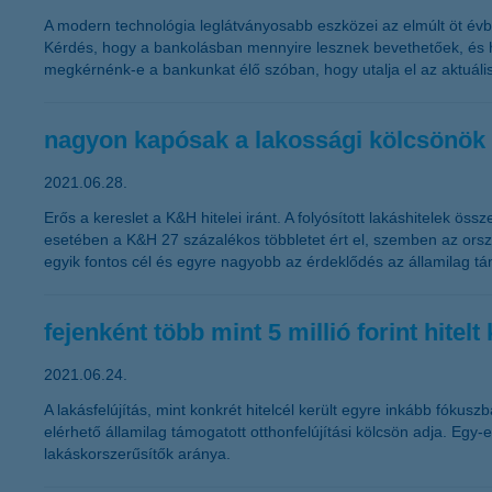
A modern technológia leglátványosabb eszközei az elmúlt öt évbő
Kérdés, hogy a bankolásban mennyire lesznek bevethetőek, és ha
megkérnénk-e a bankunkat élő szóban, hogy utalja el az aktuális 
nagyon kapósak a lakossági kölcsönök
2021.06.28.
Erős a kereslet a K&H hitelei iránt. A folyósított lakáshitelek 
esetében a K&H 27 százalékos többletet ért el, szemben az orszá
egyik fontos cél és egyre nagyobb az érdeklődés az államilag tám
fejenként több mint 5 millió forint hitelt
2021.06.24.
A lakásfelújítás, mint konkrét hitelcél került egyre inkább fókusz
elérhető államilag támogatott otthonfelújítási kölcsön adja. Egy-
lakáskorszerűsítők aránya.