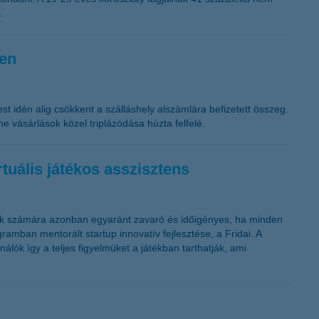
.
ben
t idén alig csökkent a szálláshely alszámlára befizetett összeg.
 vásárlások közel triplázódása húzta felfelé.
tuális játékos asszisztens
rek számára azonban egyaránt zavaró és időigényes, ha minden
ramban mentorált startup innovatív fejlesztése, a Fridai. A
álók így a teljes figyelmüket a játékban tarthatják, ami