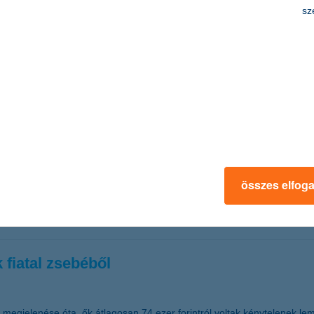
sz
 az 50 ezret, szemben a múlt év végi 39 ezres állománnyal, így ma m
 az egy vásárlásra jutó összeg pedig egy év leforgása alatt 28 százalékka
 ügyet online intéz.
nyi pénz kell egy vállalkozás beindításához
összes elfog
n egy vállalkozás beindításához és működtetéséhez - derült ki a K&H fe
lső forrásokat leginkább marketingtevékenységre, valamint digitális, inn
k fiatal zsebéből
yi megjelenése óta, ők átlagosan 74 ezer forintról voltak kénytelenek 