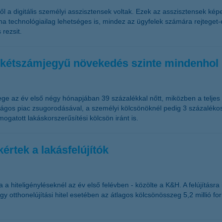
l a digitális személyi asszisztensek voltak. Ezek az asszisztensek kép
 technológiailag lehetséges is, mindez az ügyfelek számára rejteget-
rezsit.
 kétszámjegyű növekedés szinte mindenhol
összege az év első négy hónapjában 39 százalékkal nőtt, miközben a telje
gos piac zsugorodásával, a személyi kölcsönöknél pedig 3 százalékos v
ogatott lakáskorszerűsítési kölcsön iránt is.
 kértek a lakásfelújítók
ba a hiteligényléseknél az év első felévben - közölte a K&H. A felújításra
egy otthonelújítási hitel esetében az átlagos kölcsönösszeg 5,2 millió f