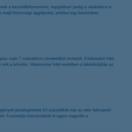
K&H token megújítás
esek a beszédfelismerésre, legújabban pedig a vásárlásra is.
e majd biztonsági aggályokat, például egy kávézóban
s piac csak 7 százalékos növekedést mutatott. A babaváró hitel
olt a bővülés. Valamennyi hitel esetében a lakásfelújítás az
 igényelt jelzáloghitelek 63 százalékát már az idén februártól
orint. A személyi kölcsönöknél is egyre nagyobb a