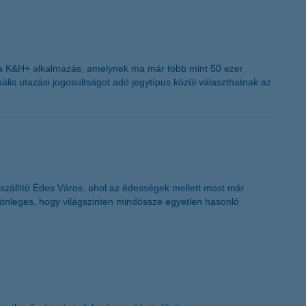
 a K&H+ alkalmazás, amelynek ma már több mint 50 ezer
ális utazási jogosultságot adó jegytípus közül választhatnak az
szállító Édes Város, ahol az édességek mellett most már
ülönleges, hogy világszinten mindössze egyetlen hasonló