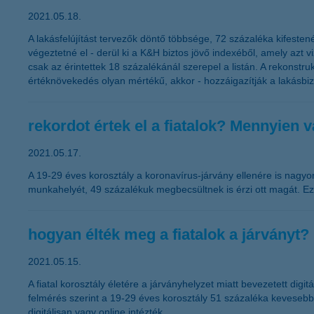
2021.05.18.
A lakásfelújítást tervezők döntő többsége, 72 százaléka kifesten
végeztetné el - derül ki a K&H biztos jövő indexéből, amely azt vi
csak az érintettek 18 százalékánál szerepel a listán. A rekonstr
értéknövekedés olyan mértékű, akkor - hozzáigazítják a lakásbiztos
rekordot értek el a fiatalok? Mennyien 
2021.05.17.
A 19-29 éves korosztály a koronavírus-járvány ellenére is nagyon
munkahelyét, 49 százalékuk megbecsültnek is érzi ott magát. Ezt 
hogyan élték meg a fiatalok a járványt?
2021.05.15.
A fiatal korosztály életére a járványhelyzet miatt bevezetett digit
felmérés szerint a 19-29 éves korosztály 51 százaléka kevesebbet 
digitálisan vagy online intézték.