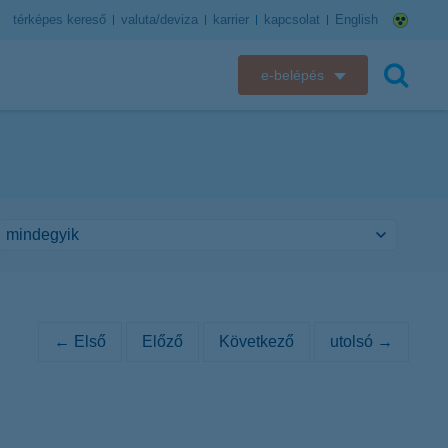
térképes kereső
valuta/deviza
karrier
kapcsolat
English
e-belépés
K&H e-bank
keresés
K&H e-posta
K&H elektronikus postaláda
K&H web Electra
K&H Biztosító ügyfélportál
← Első
Előző
Következő
utolsó →
K&H SZÉP Kártya
K&H e-kártyafelület