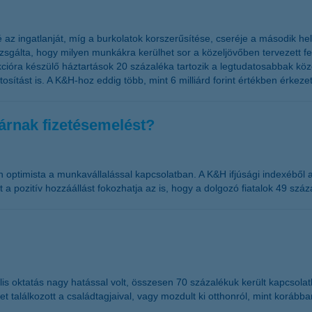
é az ingatlanját, míg a burkolatok korszerűsítése, cseréje a második hel
zsgálta, hogy milyen munkákra kerülhet sor a közeljövőben tervezett felú
ukcióra készülő háztartások 20 százaléka tartozik a legtudatosabbak kö
ítást is. A K&H-hoz eddig több, mint 6 milliárd forint értékben érkezett
várnak fizetésemelést?
 optimista a munkavállalással kapcsolatban. A K&H ifjúsági indexéből az
a pozitív hozzáállást fokozhatja az is, hogy a dolgozó fiatalok 49 szá
ális oktatás nagy hatással volt, összesen 70 százalékuk került kapcsolatb
találkozott a családtagjaival, vagy mozdult ki otthonról, mint korábban