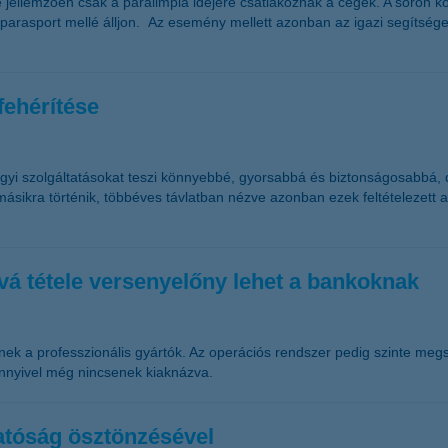
 jellemzően csak a paralimpia idejére csatlakoznak a cégek. A soron kö
rasport mellé álljon. Az esemény mellett azonban az igazi segítséget 
fehérítése
gyi szolgáltatásokat teszi könnyebbé, gyorsabbá és biztonságosabbá, d
 másikra történik, többéves távlatban nézve azonban ezek feltételezett
tóvá tétele versenyelőny lehet a bankoknak
nek a professzionális gyártók. Az operációs rendszer pedig szinte megsz
nnyivel még nincsenek kiaknázva.
atóság ösztönzésével