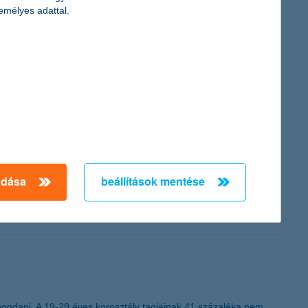
emélyes adattal.
ár minden harmadik bankszámlanyitás 27 éven alulihoz köthető.
l 4400 forintra nőtt. A digitális megoldások térnyerését az is jól
adása
beállítások mentése
lméréséből. A vállalkozók a legtöbb pénzt termékük vagy
ovációs fejlesztésekre fordítanák.
lemondani. A 19-29 éves korosztály tagjainak 41 százaléka nem