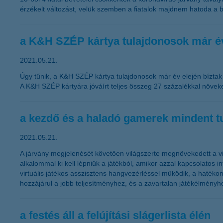
érzékelt változást, velük szemben a fiatalok majdnem hatoda a b
a K&H SZÉP kártya tulajdonosok már év 
2021.05.21.
Úgy tűnik, a K&H SZÉP kártya tulajdonosok már év elején bíztak 
A K&H SZÉP kártyára jóváírt teljes összeg 27 százalékkal növeke
a kezdő és a haladó gamerek mindent tud
2021.05.21.
A járvány megjelenését követően világszerte megnövekedett a 
alkalommal ki kell lépniük a játékból, amikor azzal kapcsolatos 
virtuális játékos asszisztens hangvezérléssel működik, a hatékony
hozzájárul a jobb teljesítményhez, és a zavartalan játékélményh
a festés áll a felújítási slágerlista élén