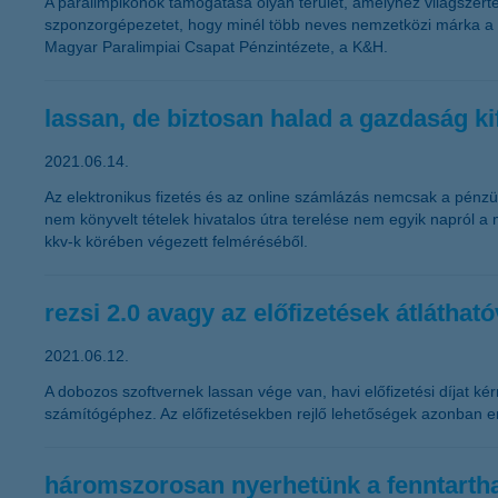
A paralimpikonok támogatása olyan terület, amelyhez világszerte
szponzorgépezetet, hogy minél több neves nemzetközi márka a pa
Magyar Paralimpiai Csapat Pénzintézete, a K&H.
lassan, de biztosan halad a gazdaság ki
2021.06.14.
Az elektronikus fizetés és az online számlázás nemcsak a pénzü
nem könyvelt tételek hivatalos útra terelése nem egyik napról a
kkv-k körében végezett felméréséből.
rezsi 2.0 avagy az előfizetések átlátha
2021.06.12.
A dobozos szoftvernek lassan vége van, havi előfizetési díjat kér
számítógéphez. Az előfizetésekben rejlő lehetőségek azonban e
háromszorosan nyerhetünk a fenntarth