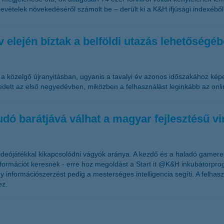
evételek növekedéséről számolt be – derült ki a K&H ifjúsági indexéből
elején bíztak a belföldi utazás lehetőségé
a közelgő újranyitásban, ugyanis a tavalyi év azonos időszakához képes
dett az első negyedévben, miközben a felhasználást leginkább az online
ó barátjává válhat a magyar fejlesztésű vir
videójátékkal kikapcsolódni vágyók aránya. A kezdő és a haladó game
információt keresnek - erre hoz megoldást a Start it @K&H inkubátorprog
 információszerzést pedig a mesterséges intelligencia segíti. A felhaszn
ez.