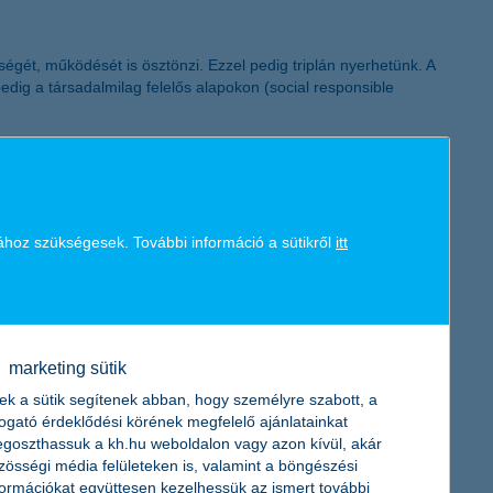
ségét, működését is ösztönzi. Ezzel pedig triplán nyerhetünk. A
edig a társadalmilag felelős alapokon (social responsible
ához szükségesek. További információ a sütikről
itt
 millió forintos éves megbízási díj eléréséig tervez szerződést
. Az adóhatóság fokozott ellenőrzése és a vevői kapcsolatok
marketing sütik
ek a sütik segítenek abban, hogy személyre szabott, a
togató érdeklődési körének megfelelő ajánlatainkat
goszthassuk a kh.hu weboldalon vagy azon kívül, akár
lakáshitel-szerződések összege 33 százalékkal emelkedett. Az
zösségi média felületeken is, valamint a böngészési
ál az átlagos hitelösszeg meghaladja az 5 millió forintot.
formációkat együttesen kezelhessük az ismert további