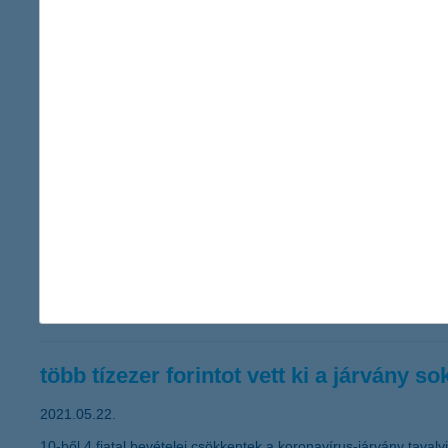
minden harmadik új számla az ifjúságé
2021.05.30.
Az ifjúsági számlák száma a K&H-nál május közepén meghaladta
Az is jól látszódik, hogy a fiatalok többet fizettek bankkártyával,
mutatja, hogy a 19-29 éves korosztály 32 százaléka minden banki
több mint 5 millió forint, jellemzően en
2021.05.28.
Jellemzően több mint ötmillió forint szükséges az első pár évbe
szolgáltatásuk minőségének fejlesztésére költik, míg a plusz, kü
több tízezer forintot vett ki a járvány so
2021.05.22.
10-ből 4 fiatal bevételei csökkentek a koronavírus-járvány taval