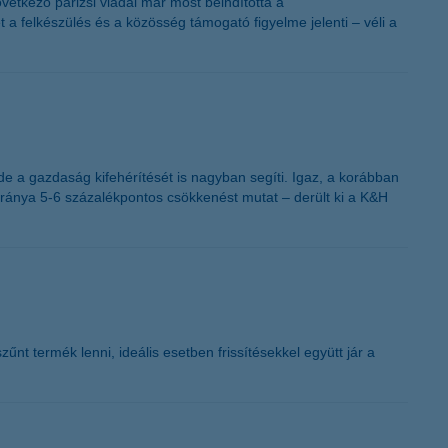
vetkező párizsi viadal már most beindította a
a felkészülés és a közösség támogató figyelme jelenti – véli a
e a gazdaság kifehérítését is nagyban segíti. Igaz, a korábban
 aránya 5-6 százalékpontos csökkenést mutat – derült ki a K&H
űnt termék lenni, ideális esetben frissítésekkel együtt jár a