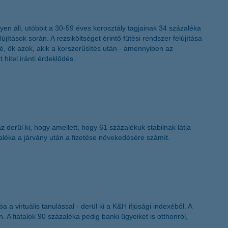
yen áll, utóbbit a 30-59 éves korosztály tagjainak 34 százaléka
jítások során. A rezsiköltséget érintő fűtési rendszer felújítása
zé, ők azok, akik a korszerűsítés után - amennyiben az
 hitel iránti érdeklődés.
 derül ki, hogy amellett, hogy 61 százalékuk stabilnak látja
zaléka a járvány után a fizetése növekedésére számít.
a a virtuális tanulással - derül ki a K&H ifjúsági indexéből. A
. A fiatalok 90 százaléka pedig banki ügyeiket is otthonról,