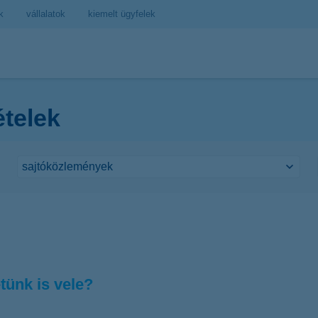
k
vállalatok
kiemelt ügyfelek
ételek
tünk is vele?