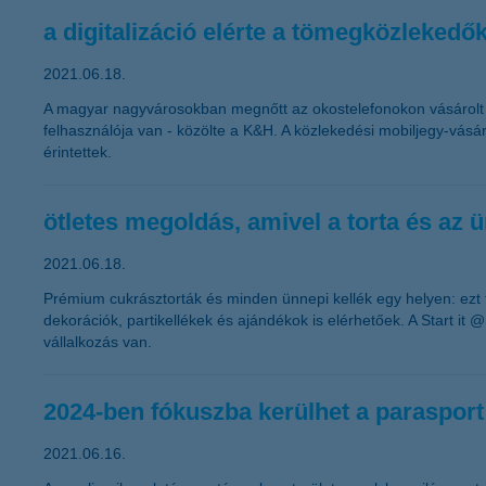
a digitalizáció elérte a tömegközleked
2021.06.18.
A magyar nagyvárosokban megnőtt az okostelefonokon vásárolt 
felhasználója van - közölte a K&H. A közlekedési mobiljegy-vásár
érintettek.
ötletes megoldás, amivel a torta és az
2021.06.18.
Prémium cukrásztorták és minden ünnepi kellék egy helyen: ezt 
dekorációk, partikellékek és ajándékok is elérhetőek. A Start i
vállalkozás van.
2024-ben fókuszba kerülhet a paraspor
2021.06.16.