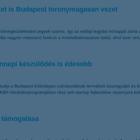
őket is Budapest toronymagasan vezet
tömegközlekedési jegyek száma, így az eddigi legjobb hónapját zárta
lás nagyon népszerű funkció a mobilalkalmazáson belül, ahol ezer virtu
 ünnepi készülődés is édesebb
tudja a Budapest különleges cukrászdáinak termékeit összegyűjtő és ki
t @K&H inkubátorprogramjában rész vett startup fejlesztése olyannyira k
t támogatása