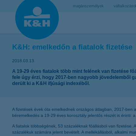
magánszemélyek
vállalkozáso
K&H: emelkedőn a fiatalok fizetése
2018.03.13.
A 19-29 éves fiatalok több mint felének van fizetése f
fele úgy érzi, hogy 2017-ben nagyobb jövedelemből gazd
derült ki a K&H ifjúsági indexéből.
A fizetések évek óta emelkednek országos átlagban, 2017-ben a 
béremelkedés a 19-29 éves korosztály jelentős részét is érinti: a 
A fiatalok többségének, 53 százaléknak főállásból van fizetése.
százalékuk számára jelent bevételt. A mellékállásból, alkalmi m