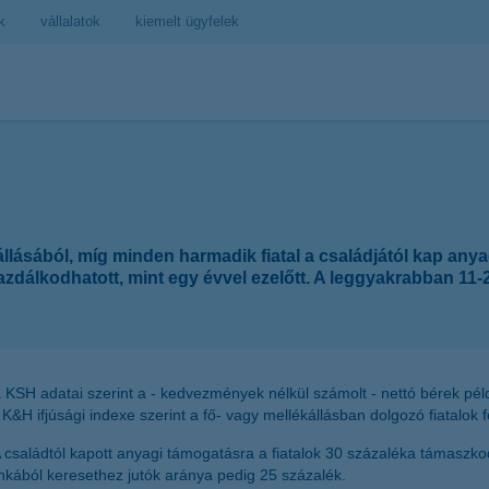
k
vállalatok
kiemelt ügyfelek
őállásából, míg minden harmadik fiatal a családjától kap any
álkodhatott, mint egy évvel ezelőtt. A leggyakrabban 11-20 e
KSH adatai szerint a - kedvezmények nélkül számolt - nettó bérek pél
K&H ifjúsági indexe szerint a fő- vagy mellékállásban dolgozó fiatalok fe
 A családtól kapott anyagi támogatásra a fiatalok 30 százaléka támaszk
unkából keresethez jutók aránya pedig 25 százalék.