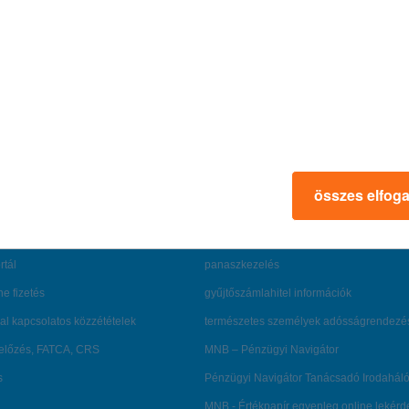
+36 1 328 9133
sajto@kh.hu
www.kh.hu
összes elfog
rmációk
ügyfélvédelem
fizetési moratórium
rtál
panaszkezelés
ne fizetés
gyűjtőszámlahitel információk
al kapcsolatos közzétételek
természetes személyek adósságrendezé
lőzés, FATCA, CRS
MNB – Pénzügyi Navigátor
s
Pénzügyi Navigátor Tanácsadó Irodaháló
MNB - Értékpapír egyenleg online lekér