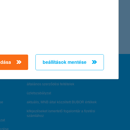
adása
beállítások mentése
feltételek és kondíciók
hirdetmények / díjjegyzékek
általános szerződési feltételek
üzletszabályzat
se
aktuális, MNB által közzétett BUBOR értékek
kifejezéseket ismertető fogalomtár a fizetési
számlához
zat
dezése