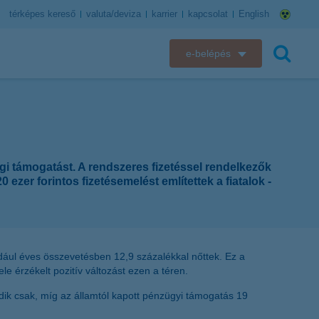
térképes kereső
valuta/deviza
karrier
kapcsolat
English
e-belépés
K&H e-bank
keresés
K&H e-posta
K&H elektronikus postaláda
agi támogatást. A rendszeres fizetéssel rendelkezők
zer forintos fizetésemelést említettek a fiatalok -
K&H web Electra
K&H Biztosító ügyfélportál
dául éves összevetésben 12,9 százalékkal nőttek. Ez a
K&H SZÉP Kártya
le érzékelt pozitív változást ezen a téren.
odik csak, míg az államtól kapott pénzügyi támogatás 19
K&H e-kártyafelület