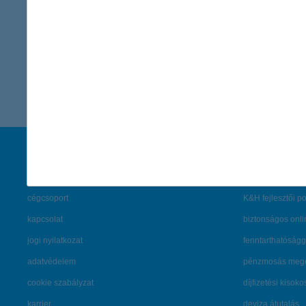
Kommunikációs Igazgatóság
vissza a cikkekhez
társaságunk
hasznos info
rólunk
pénzügyi tippek
cégcsoport
K&H fejlesztői po
kapcsolat
biztonságos onli
jogi nyilatkozat
fenntarthatóságg
adatvédelem
pénzmosás mege
cookie szabályzat
díjfizetési kisoko
karrier
deviza átutalás