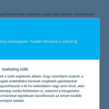
K&H token megújítás
kező fiatalok fele érzékelte a saját nettó fizetése emelkedését
övekedést észlelt. Csökkenésről mindössze 11 százalék számolt
mondták a fizetésemelkedést, azoknak a nettó bére átlagosan 36
ához szükségesek. További információ a sütikről
itt
nt nőtt a szüleik fizetése, míg csökkenésről mindössze 7
g úgy érzékelte, hogy nem változott szüleinek a keresete.
atás aránya ennél még nagyobb, 44 százalékos. Ezzel szemben a
marketing sütik
ámogatják a szülei. Az aktív keresők viszont kevésbé szorulnak
ek a sütik segítenek abban, hogy személyre szabott, a
togató érdeklődési körének megfelelő ajánlatainkat
goszthassuk a kh.hu weboldalon vagy azon kívül, akár
zösségi média felületeken is, valamint a böngészési
formációkat együttesen kezelhessük az ismert további
emélyes adattal.