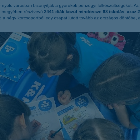
te nyolc városban bizonyítják a gyerekek pénzügyi felkészültségüket. 
st megyében résztvevő
2441 diák közül mindössze 88 iskolás, azaz 2
d a négy korcsoportból egy csapat jutott tovább az országos döntőbe, 