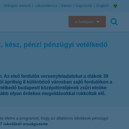
térképes kereső
valuta/deviza
karrier
kapcsolat
English
e-belépés
K&H e-bank
z, kész, pénz! pénzügyi vetélkedő
keresés
K&H e-posta
K&H elektronikus postaláda
. Az első fordulós versenyfeladatokat a diákok 39
K&H web Electra
tól áprilisig 8 különböző városban zajló fordulókon a
etélkedő budapesti középdöntőjének zsűri elnöke
K&H Biztosító ügyfélportál
lább olyan érdekes megoldásokkal rukkoltak elő.
K&H SZÉP Kártya
ívta életre a programot, hogy az általános iskolások pénzügyi
K&H e-kártyafelület
7 iskolából országszerte
.