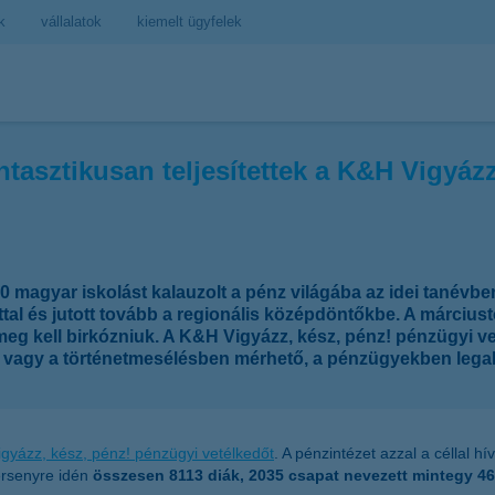
k
vállalatok
kiemelt ügyfelek
antasztikusan teljesítettek a K&H Vigyáz
magyar iskolást kalauzolt a pénz világába az idei tanévben
nttal és jutott tovább a regionális középdöntőkbe. A március
g kell birkózniuk. A K&H Vigyázz, kész, pénz! pénzügyi v
an vagy a történetmesélésben mérhető, a pénzügyekben lega
gyázz, kész, pénz! pénzügyi vetélkedőt
. A pénzintézet azzal a céllal h
ersenyre idén
összesen 8113 diák, 2035 csapat nevezett mintegy 46