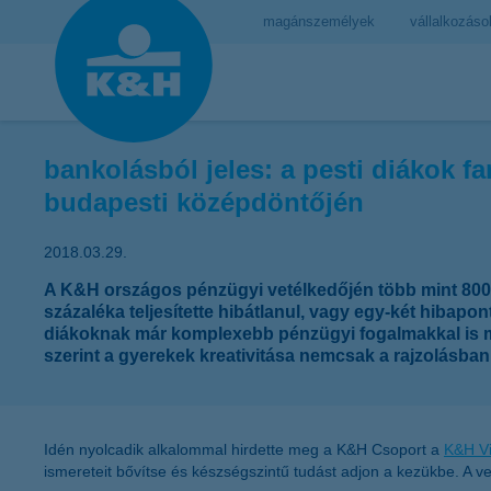
magánszemélyek
vállalkozáso
bankolásból jeles: a pesti diákok f
budapesti középdöntőjén
2018.03.29.
A K&H országos pénzügyi vetélkedőjén több mint 8000 
százaléka teljesítette hibátlanul, vagy egy-két hibapo
diákoknak már komplexebb pénzügyi fogalmakkal is me
szerint a gyerekek kreativitása nemcsak a rajzolásb
Idén nyolcadik alkalommal hirdette meg a K&H Csoport a
K&H Vi
ismereteit bővítse és készségszintű tudást adjon a kezükbe. A v