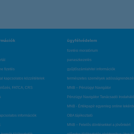
rmációk
ügyfélvédelem
fizetési moratórium
rtál
panaszkezelés
ne fizetés
gyűjtőszámlahitel információk
al kapcsolatos közzétételek
természetes személyek adósságrendezé
lőzés, FATCA, CRS
MNB – Pénzügyi Navigátor
s
Pénzügyi Navigátor Tanácsadó Irodaháló
MNB - Értékpapír egyenleg online lekér
kapcsolatos információk
OBA tájékoztató
k
MNB – Felelős döntésekkel a jövőnkért