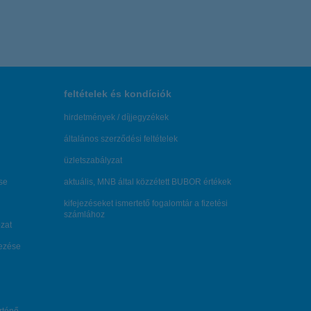
feltételek és kondíciók
hirdetmények / díjjegyzékek
általános szerződési feltételek
üzletszabályzat
se
aktuális, MNB által közzétett BUBOR értékek
kifejezéseket ismertető fogalomtár a fizetési
számlához
zat
dezése