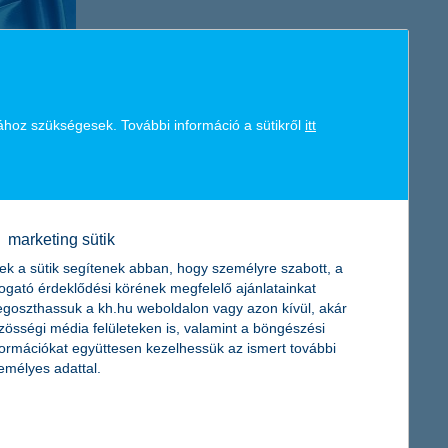
ához szükségesek. További információ a sütikről
itt
l a mindennapok valós élethelyzeteiből vett példákra alapozva
assuk nekik azokat a mérlegelési technikákat, amelyekkel később
özépdöntőn a diákok nem egyszer hoztak olyan kreatív megoldást
yerekek ilyen nyitottak a pénzügyek iránt, a versenyszellemük
marketing sütik
ek a sütik segítenek abban, hogy személyre szabott, a
ok nevű
csapata nyert
togató érdeklődési körének megfelelő ajánlatainkat
goszthassuk a kh.hu weboldalon vagy azon kívül, akár
zösségi média felületeken is, valamint a böngészési
elmet
formációkat együttesen kezelhessük az ismert további
emélyes adattal.
vel. A K&H vetélkedőjének programja, illetve tudásanyaga
ekeknek, hogy később magabiztosan tudjanak dönteni a pénzügyi
an spórolnak különféle dolgokra és sok családban működik az
e. A diákjaim nagyon jól érezték magukat, tetszettek nekik a