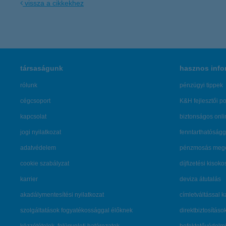
vissza a cikkekhez
társaságunk
hasznos info
rólunk
pénzügyi tippek
cégcsoport
K&H fejlesztői po
kapcsolat
biztonságos onli
jogi nyilatkozat
fenntarthatóságg
adatvédelem
pénzmosás mege
cookie szabályzat
díjfizetési kisoko
karrier
deviza átutalás
akadálymentesítési nyilatkozat
címletváltással 
szolgáltatások fogyatékossággal élőknek
direktbiztosításo