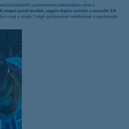
Az első középdöntő a pénzintézet székházában várta a
K&H token megújítás
0 csapat jutott tovább, vagyis régiós szinten a nevezők 3,6
ahol majd a másik 7 régió győzteseivel vetélkednek a legokosabb