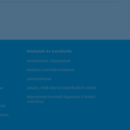
feltételek és kondíciók
hirdetmények / díjjegyzékek
általános szerződési feltételek
üzletszabályzat
se
aktuális, MNB által közzétett BUBOR értékek
kifejezéseket ismertető fogalomtár a fizetési
számlához
zat
dezése