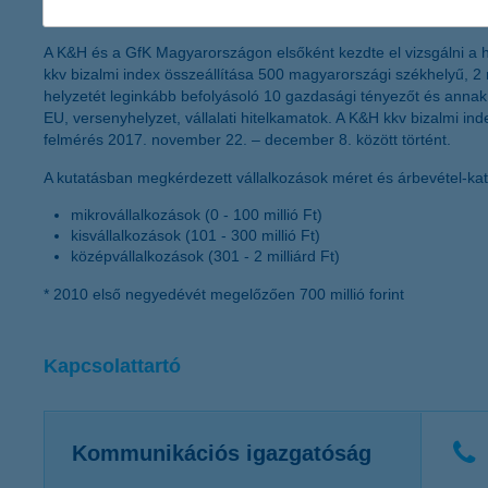
a K&H kkv bizalmi indexről
A K&H és a GfK Magyarországon elsőként kezdte el vizsgálni a h
kkv bizalmi index összeállítása 500 magyarországi székhelyű, 2 m
helyzetét leginkább befolyásoló 10 gazdasági tényezőt és annak v
EU, versenyhelyzet, vállalati hitelkamatok. A K&H kkv bizalmi in
felmérés 2017. november 22. – december 8. között történt.
A kutatásban megkérdezett vállalkozások méret és árbevétel-kate
mikrovállalkozások (0 - 100 millió Ft)
kisvállalkozások (101 - 300 millió Ft)
középvállalkozások (301 - 2 milliárd Ft)
* 2010 első negyedévét megelőzően 700 millió forint
Kapcsolattartó
Kommunikációs igazgatóság