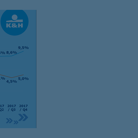
K&H token megújítás