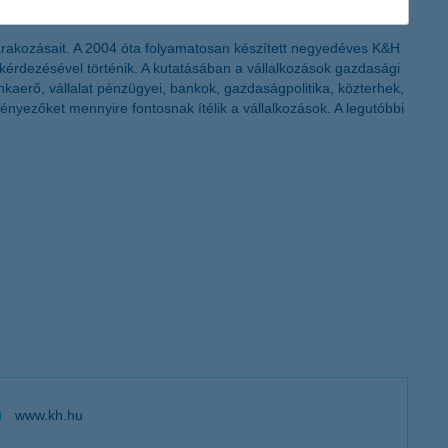
várakozásait. A 2004 óta folyamatosan készített negyedéves K&H
egkérdezésével történik. A kutatásában a vállalkozások gazdasági
unkaerő, vállalat pénzügyei, bankok, gazdaságpolitika, közterhek,
ényezőket mennyire fontosnak ítélik a vállalkozások. A legutóbbi
www.kh.hu