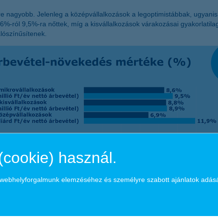
 nagyobb. Jelenleg a középvállalkozások a legoptimistábbak, ugyanis 
%-ról 9,5%-ra nőttek, míg a kisvállalkozások várakozásai gyakorlatila
lószínűsítenek.
(cookie) használ.
a webhelyforgalmunk elemzéséhez és személyre szabott ajánlatok adás