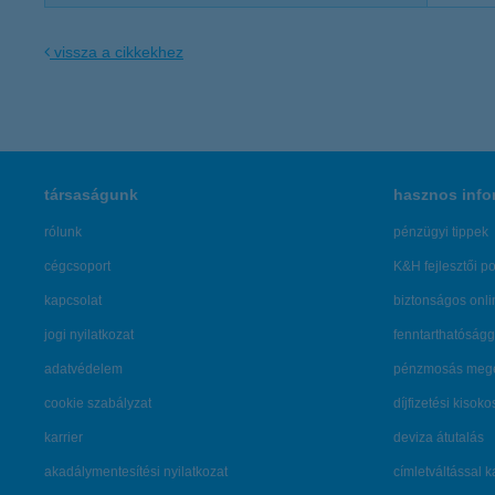
vissza a cikkekhez
társaságunk
hasznos info
rólunk
pénzügyi tippek
cégcsoport
K&H fejlesztői po
kapcsolat
biztonságos onli
jogi nyilatkozat
fenntarthatóságg
adatvédelem
pénzmosás mege
cookie szabályzat
díjfizetési kisoko
karrier
deviza átutalás
akadálymentesítési nyilatkozat
címletváltással 