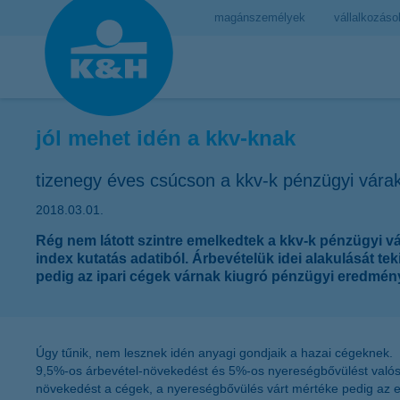
magánszemélyek
vállalkozáso
jól mehet idén a kkv-knak
tizenegy éves csúcson a kkv-k pénzügyi vára
2018.03.01.
Rég nem látott szintre emelkedtek a kkv-k pénzügyi v
index kutatás adatiból. Árbevételük idei alakulását t
pedig az ipari cégek várnak kiugró pénzügyi eredmén
Úgy tűnik, nem lesznek idén anyagi gondjaik a hazai cégeknek. 
9,5%-os árbevétel-növekedést és 5%-os nyereségbővülést valószí
növekedést a cégek, a nyereségbővülés várt mértéke pedig az e