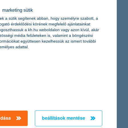
marketing sütik
ak: a mikrovállalkozások átlagosan 5,3%-os
ek a sütik segítenek abban, hogy személyre szabott, a
os profitnövekedéssel terveznek idén. A szektorok közül a
togató érdeklődési körének megfelelő ajánlatainkat
ben.
goszthassuk a kh.hu weboldalon vagy azon kívül, akár
zösségi média felületeken is, valamint a böngészési
formációkat együttesen kezelhessük az ismert további
emélyes adattal.
adása
beállítások mentése