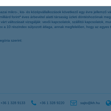
azai mikro-, kis- és középvállalkozások következő egy évre jellemző 
illiárd forint* éves árbevétel alatti társaság üzleti döntéshozóinak m
árt változásait vizsgálják: vevői kapcsolatok, szállítói kapcsolatok, m
dex a 10 részindex súlyozott átlaga, annak megfelelően, hogy az egyes t
gória szerint:
+36 1 328 9133
+36 1 328 9220
sajto@kh.hu