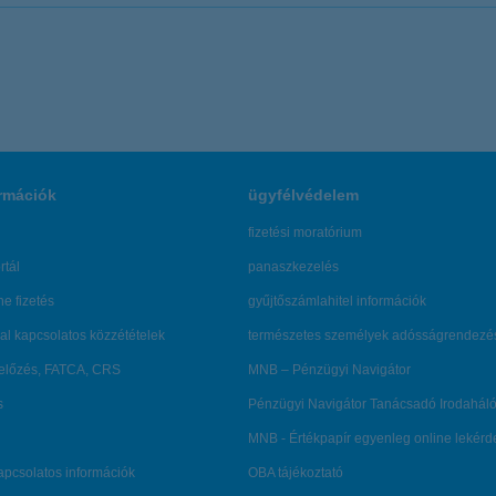
rmációk
ügyfélvédelem
fizetési moratórium
rtál
panaszkezelés
ne fizetés
gyűjtőszámlahitel információk
al kapcsolatos közzétételek
természetes személyek adósságrendezé
lőzés, FATCA, CRS
MNB – Pénzügyi Navigátor
s
Pénzügyi Navigátor Tanácsadó Irodaháló
MNB - Értékpapír egyenleg online lekér
kapcsolatos információk
OBA tájékoztató