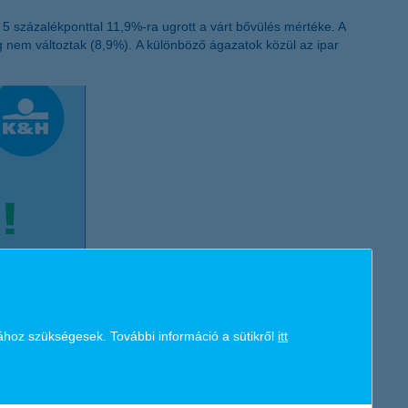
5 százalékponttal 11,9%-ra ugrott a várt bővülés mértéke. A
g nem változtak (8,9%). A különböző ágazatok közül az ipar
ához szükségesek. További információ a sütikről
itt