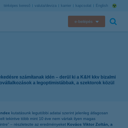
térképes kereső
valuta/deviza
karrier
kapcsolat
English
e-belépés
K&H e-bank
keresés
K&H e-posta
K&H elektronikus postaláda
ekedésre számítanak idén – derül ki a K&H kkv bizalmi
K&H web Electra
rovállalkozások a legoptimistábbak, a szektorok közül
K&H Biztosító ügyfélportál
K&H SZÉP Kártya
 index
kutatásunk legutóbbi adatai szerint jelenleg átlagosan
elt tekintve több mint 10 éve nem vártak ilyen magas
K&H e-kártyafelület
intre” – részletezte az eredményeket
Kovács Viktor Zoltán, a