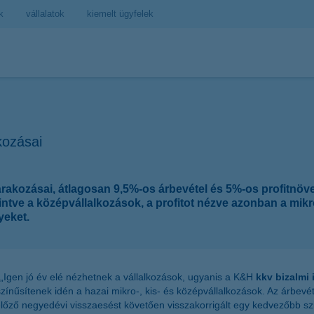
k
vállalatok
kiemelt ügyfelek
kozásai
árakozásai, átlagosan 9,5%-os árbevétel és 5%-os profitnöv
ekintve a középvállalkozások, a profitot nézve azonban a mik
yeket.
„Igen jó év elé nézhetnek a vállalkozások, ugyanis a K&H
kkv bizalmi
nűsítenek idén a hazai mikro-, kis- és középvállalkozások. Az árbevét
lőző negyedévi visszaesést követően visszakorrigált egy kedvezőbb sz