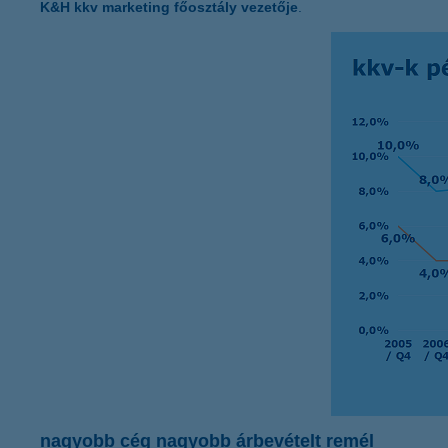
K&H kkv marketing főosztály vezetője
.
nagyobb cég nagyobb árbevételt remél