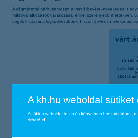
A cégmérettel párhuzamosan a várt árbevétel-növekedés is egyre
mikrovállalkozások várakozásai ennél szerényebb mértékben, 8,6
cégek kilátásai a legkedvezőbbek, hiszen 15%-os növekedést va
A kh.hu weboldal sütiket 
A sütik a weboldal teljes és kényelmes használatához, 
érhető el
.