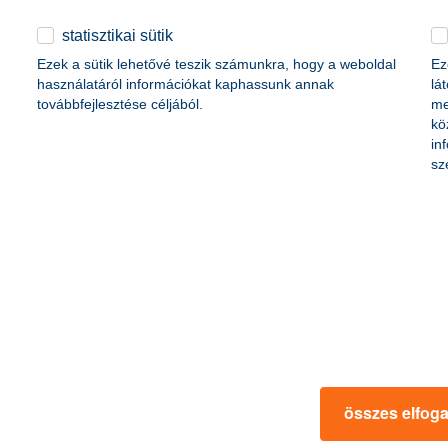
statisztikai sütik
agyobb várakozások elv, itt ugyanis a legkisebb cégek a legoptimistább
Ezek a sütik lehetővé teszik számunkra, hogy a weboldal
Ez
zépvállalkozások vannak, ők 5,2%-os, a kisvállalkozások pedig 4,7%-
használatáról információkat kaphassunk annak
lá
l ők várnak átlag feletti, 7%-os nyereségbővülést az előttünk álló egy év
továbbfejlesztése céljából.
me
kö
in
sz
összes elfog