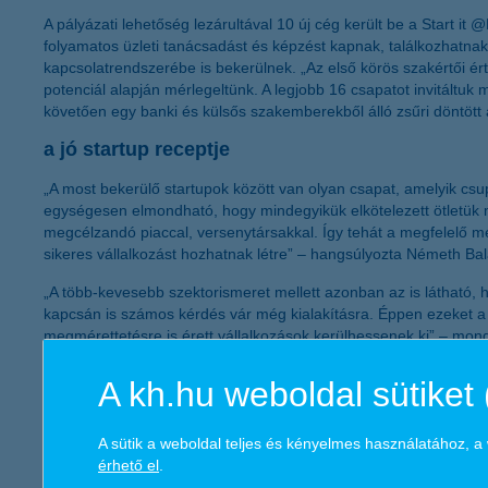
A pályázati lehetőség lezárultával 10 új cég került be a Start it
folyamatos üzleti tanácsadást és képzést kapnak, találkozhatnak 
kapcsolatrendszerébe is bekerülnek. „Az első körös szakértői ért
potenciál alapján mérlegeltünk. A legjobb 16 csapatot invitáltu
követően egy banki és külsős szakemberekből álló zsűri döntött 
a jó startup receptje
„A most bekerülő startupok között van olyan csapat, amelyik cs
egységesen elmondható, hogy mindegyikük elkötelezett ötletük m
megcélzandó piaccal, versenytársakkal. Így tehát a megfelelő me
sikeres vállalkozást hozhatnak létre” – hangsúlyozta Németh B
„A több-kevesebb szektorismeret mellett azonban az is látható, h
kapcsán is számos kérdés vár még kialakításra. Éppen ezeket 
megmérettetésre is érett vállalkozások kerülhessenek ki” – mon
a Start it @K&H inkubátorba bekerült 10 startup
A kh.hu weboldal sütiket 
A
Poizo
csapata egy ún. „smart mobil infra-fűtőtest” elkész
eszközt használó kis csoportok tagjai, pl. egy meeting részt
A sütik a weboldal teljes és kényelmes használatához, 
Az
EVA
(Extended Visual Assistant) egy olyan, mobiltelefon
érhető el
.
navigál a városban, ismeri fel a környező tárgyakat, szövege