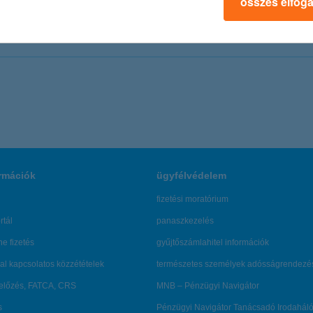
összes elfog
+36 1 328 9133
+36 1 328 9220
sajto@kh.hu
rmációk
ügyfélvédelem
fizetési moratórium
rtál
panaszkezelés
ne fizetés
gyűjtőszámlahitel információk
al kapcsolatos közzétételek
természetes személyek adósságrendezé
lőzés, FATCA, CRS
MNB – Pénzügyi Navigátor
s
Pénzügyi Navigátor Tanácsadó Irodaháló