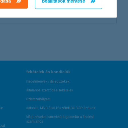
adása
beállítások mentése
www.kh.hu
feltételek és kondíciók
hirdetmények / díjjegyzékek
általános szerződési feltételek
üzletszabályzat
se
aktuális, MNB által közzétett BUBOR értékek
kifejezéseket ismertető fogalomtár a fizetési
számlához
zat