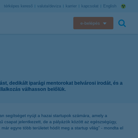
térképes kereső
valuta/deviza
karrier
kapcsolat
English
e-belépés
K&H e-bank
keresés
K&H e-posta
K&H elektronikus postaláda
st, dedikált iparági mentorokat belvárosi irodát, és a
K&H web Electra
llalkozás válhasson belőlük.
K&H Biztosító ügyfélportál
K&H SZÉP Kártya
yan segítséget nyújt a hazai startupok számára, amely a
gű csapat jelentkezett, de a pályázók között az egészségügy,
a már egyre több területet hódít meg a startup világ” - mondta el
K&H e-kártyafelület