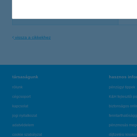
Kommunikációs igazgatóság
vissza a cikkekhez
társaságunk
hasznos info
rólunk
pénzügyi tippek
cégcsoport
K&H fejlesztői po
kapcsolat
biztonságos onli
jogi nyilatkozat
fenntarthatóságg
adatvédelem
pénzmosás mege
cookie szabályzat
díjfizetési kisoko