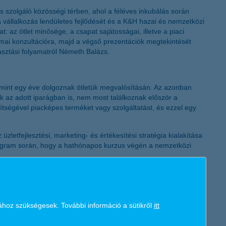
K&H token megújítás
 is szolgáló közösségi térben, ahol a féléves inkubálás során
a vállalkozás lendületes fejlődését és a K&H hazai és nemzetközi
 az ötlet minősége, a csapat sajátosságai, illetve a piaci
kmai konzultációra, majd a végső prezentációk megtekintését
asztási folyamatról Németh Balázs.
b mint egy éve dolgoznak ötletük megvalósításán. Az azonban
 az adott iparágban is, nem most találkoznak először a
ítségével piacképes terméket vagy szolgáltatást, és ezzel egy
letfejlesztési, marketing- és értékesítési stratégia kialakítása
rogram során, hogy a hathónapos kurzus végén a nemzetközi
i infravörös hullámokat alkalmazza energiatakarékos módon. Az
ni a számukra ideális hőmérsékletet.
ához szükségesek. További információ a sütikről
itt
ára készült. A készülék mesterséges intelligencia segítségével
csapat nem titkolt szándéka, hogy kiegészítse, de még inkább