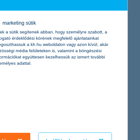
ozásokat eredményezett. Olyan speciális gyakorlatokkal,
iztonságos személyazonosítást, legyen szó egy tömegközlekedési
marketing sütik
nulóknak ritmusérzékük fejlesztésében, lépéseik
ek a sütik segítenek abban, hogy személyre szabott, a
togató érdeklődési körének megfelelő ajánlatainkat
ől a rendszer megmondja, hogy összességében melyik online
goszthassuk a kh.hu weboldalon vagy azon kívül, akár
ogy éves szinten - a nem kevés idő mellett - százezreket spóroljon
zösségi média felületeken is, valamint a böngészési
formációkat együttesen kezelhessük az ismert további
 tojás, liszt stb., tehát allergén anyagoktól mentes ételek
emélyes adattal.
ető és értékelhető, előfizethető tudássá.
p célja, hogy az elavult, papír alapú anyagok helyett személyre
ók rendelkezésére.
ztüzemben a megmaradt mozijegyek értékesítésére fókuszál, de a