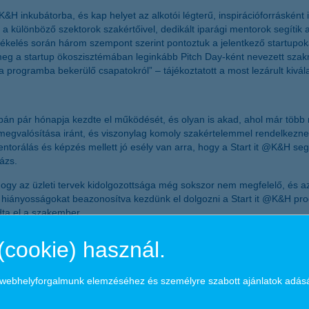
 @K&H inkubátorba, és kap helyet az alkotói légterű, inspirációforrásként
a különböző szektorok szakértőivel, dedikált iparági mentorok segítik 
ékelés során három szempont szerint pontoztuk a jelentkező startupokat:
k meg a startup ökoszisztémában leginkább Pitch Day-ként nevezett sza
a programba bekerülő csapatokról” – tájékoztatott a most lezárult kivál
upán pár hónapja kezdte el működését, és olyan is akad, ahol már töb
egvalósítása iránt, és viszonylag komoly szakértelemmel rendelkeznek
ntorálás és képzés mellett jó esély van arra, hogy a Start it @K&H seg
alázs.
ogy az üzleti tervek kidolgozottsága még sokszor nem megfelelő, és az üz
a hiányosságokat beazonosítva kezdünk el dolgozni a Start it @K&H p
dta el a szakember.
:
(cookie) használ.
ítésén dolgozik, amely a legegészségesebb fűtési technológiát, a távol
vevői vagy egy család tagjai egyénileg tudják beállítani, személyre szab
a webhelyforgalmunk elemzéséhez és személyre szabott ajánlatok adás
hoz csatlakoztatható okosszemüveg, amely vakok és gyengén látók szám
ket és egyéb jelzéseket, és viselőjével élőszóban ismerteti azokat. A 