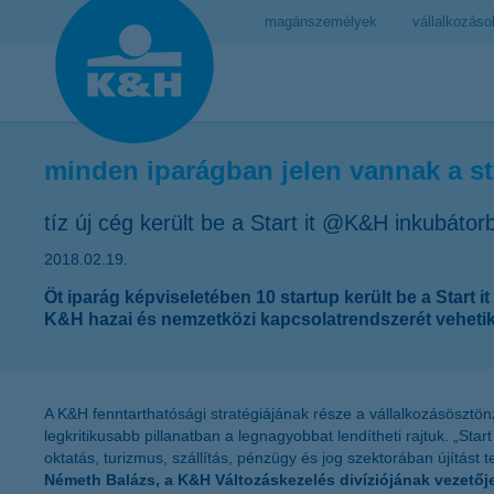
magánszemélyek
vállalkozáso
minden iparágban jelen vannak a s
tíz új cég került be a Start it @K&H inkubátor
2018.02.19.
Öt iparág képviseletében 10 startup került be a Start i
K&H hazai és nemzetközi kapcsolatrendszerét vehetik 
A K&H fenntarthatósági stratégiájának része a vállalkozásösztön
legkritikusabb pillanatban a legnagyobbat lendítheti rajtuk. „St
oktatás, turizmus, szállítás, pénzügy és jog szektorában újítást 
Németh Balázs, a K&H Változáskezelés divíziójának vezetőj