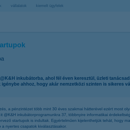
k
vállalatok
kiemelt ügyfelek
tartupok
ba
t @K&H inkubátorba, ahol fél éven keresztül, üzleti tanácsadá
igénybe ahhoz, hogy akár nemzetközi szinten is sikeres vá
zés, a pénzintézet több mint 30 éves szakmai hátterével ezért most ol
art it @K&H inkubátorprogramunkra 37, többnyire informatikai érdekeltsé
tervező startupok is indultak. Egyértelműen kijelenthetjük tehát, hogy m
e
a nyertes csapatok kiválasztásakor.