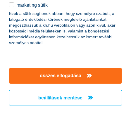
marketing sütik
Március óta látványosan külön utakon jár az olaj árfolyama a
részvénypiacokhoz képest, amire jó ideje nem volt példa. „Az
Ezek a sütik segítenek abban, hogy személyre szabott, a
olajpiaci árfolyam-emelkedés leginkább a keresleti oldaltól függ,
látogató érdeklődési körének megfelelő ajánlatainkat
hiszen a kitermelés jelentős részét az OPEC szinten tartja.
megoszthassuk a kh.hu weboldalon vagy azon kívül, akár
Jelenleg a világgazdaság növekedése a nyersanyagpiacokat
közösségi média felületeken is, valamint a böngészési
támogatja, így a fokozódó kereslet áremelő hatása érvényesül
információkat együttesen kezelhessük az ismert további
az olaj világpiaci árában. Ezt támasztja alá az is, hogy az új
személyes adattal.
amerikai kitermelési csúcs ellenére a tengerentúli készletadatok
közel 5 éves mélypontra zuhantak. A fogyasztás felfutását tehát
nem tudja követni a kitermelés, ami egyértelműen felfelé hajtja
az árakat” – tájékoztatott
Kovács Mátyás, a K&H Alapkezelő
szenior portfólió-menedzsere
.
összes elfogadása
beállítások mentése