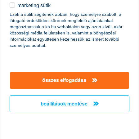
marketing sütik
nagyon kapósak a lakossági kölcsönök
Ezek a sütik segítenek abban, hogy személyre szabott, a
kétszámjegyű növekedés szinte
látogató érdeklődési körének megfelelő ajánlatainkat
mindenhol
megoszthassuk a kh.hu weboldalon vagy azon kívül, akár
közösségi média felületeken is, valamint a böngészési
információkat együttesen kezelhessük az ismert további
2021.06.28.
személyes adattal.
Erős a kereslet a K&H hitelei iránt. A folyósított lakáshitelek
összege az év első négy hónapjában 39 százalékkal nőtt,
miközben a teljes piac csak 7 százalékos növekedést mutatott. A
babaváró hitel esetében a K&H 27 százalékos többletet ért el,
szemben az országos piac zsugorodásával, a személyi
összes elfogadása
kölcsönöknél pedig 3 százalékos volt a bővülés. Valamennyi
hitel esetében a lakásfelújítás az egyik fontos cél és egyre
nagyobb az érdeklődés az államilag támogatott
lakáskorszerűsítési kölcsön iránt is.
beállítások mentése
fejenként több mint 5 millió forint hitelt
kértek a lakásfelújítók