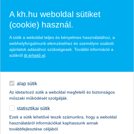
A kh.hu weboldal sütiket
(cookie) használ.
hírek és hivatalos
A sütik a weboldal teljes és kényelmes használatához, a
közzétételek
webhelyforgalmunk elemzéséhez és személyre szabott
ajánlatok adásához szükségesek. További információ a
sütikről
itt érhető el
.
egyéb
English
alap sütik
Az idetartozó sütik a weboldal megfelelő és biztonságos
műszaki működését szolgálják.
statisztikai sütik
Ezek a sütik lehetővé teszik számunkra, hogy a weboldal
használatáról információkat kaphassunk annak
Előző
Következő
továbbfejlesztése céljából.