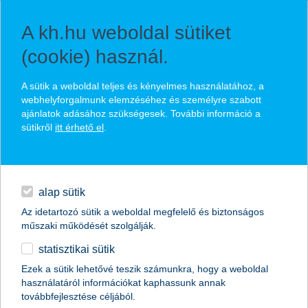
A kh.hu weboldal sütiket
(cookie) használ.
Ön értéket teremt, mi megőrizzük
A sütik a weboldal teljes és kényelmes használatához, a
generációkon át
webhelyforgalmunk elemzéséhez és személyre szabott
ajánlatok adásához szükségesek. További információ a
sütikről
itt érhető el
.
prémium
privát bank
privát vagy kiemelt privát
alap sütik
banki ügyfelünkként
Az idetartozó sütik a weboldal megfelelő és biztonságos
kiemelt privát bank
műszaki működését szolgálják.
köszönthetjük?
statisztikai sütik
egyéb
Ezek a sütik lehetővé teszik számunkra, hogy a weboldal
használatáról információkat kaphassunk annak
English
továbbfejlesztése céljából.