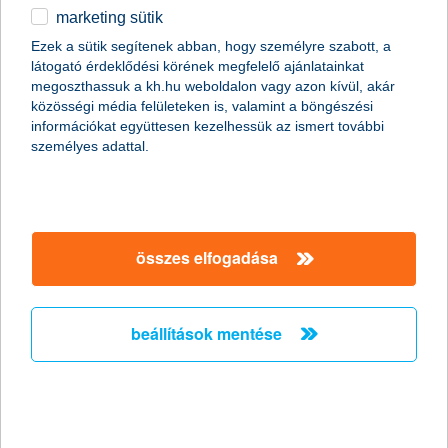
Ön privát banki ügyfelünk lesz,
marketing sütik
ha:
Ezek a sütik segítenek abban, hogy személyre szabott, a
látogató érdeklődési körének megfelelő ajánlatainkat
a K&H Banknál tartott vagyona a szerződéskötéskor
megoszthassuk a kh.hu weboldalon vagy azon kívül, akár
eléri az 50 millió forintot, de nem éri el a 150 millió
közösségi média felületeken is, valamint a böngészési
forintot
információkat együttesen kezelhessük az ismert további
személyes adattal.
visszahívást kérek
összes elfogadása
beállítások mentése
Ön kiemelt privát banki
ügyfelünk lesz, ha:
a K&H Banknál tartott vagyona a szerződéskötéskor
eléri vagy meghaladja a 150 millió forintot