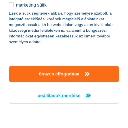
kiemelt ügyfelek
kiemelt privát bank
szolgáltatások
marketing sütik
K&H prémium családi szolgáltatás privát banki ügyfeleinknek
mit jelent a K&H prémium
Ezek a sütik segítenek abban, hogy személyre szabott, a
látogató érdeklődési körének megfelelő ajánlatainkat
családi szolgáltatás?
megoszthassuk a kh.hu weboldalon vagy azon kívül, akár
közösségi média felületeken is, valamint a böngészési
információkat együttesen kezelhessük az ismert további
személyes adattal.
Nagykorú gyermeke, illetve unokája egészen 30 éves koráig
élvezheti a K&H prémium banki szolgáltatások minden előnyét,
miközben nem szükséges teljesítenie a K&H prémium számla-
és szolgáltatáscsomag igénybevételi feltételeit.
igénybevétel feltételei
összes elfogadása
a K&H prémium családi szolgáltatást igénybevevő ügyfél
18-30 életév között van
beállítások mentése
szülője vagy nagyszülője aktív privát banki szolgáltatással
rendelkezik
mi szükséges a K&H prémium számla
megnyitásához?