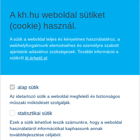
A kh.hu weboldal sütiket
(cookie) használ.
K&H prémium családi
A sütik a weboldal teljes és kényelmes használatához, a
webhelyforgalmunk elemzéséhez és személyre szabott
szolgáltatás privát banki
ajánlatok adásához szükségesek. További információ a
ügyfeleinknek
sütikről
itt érhető el
.
prémium
gyermekei és unokái prémium ügyfelekké válhatnak
privát bank
igényeljen családja számára prémium szolgáltatást, havidíj
alap sütik
mentesen
Az idetartozó sütik a weboldal megfelelő és biztonságos
kiemelt privát bank
műszaki működését szolgálják.
statisztikai sütik
egyéb
kapcsolatfelvétel
Ezek a sütik lehetővé teszik számunkra, hogy a weboldal
használatáról információkat kaphassunk annak
English
továbbfejlesztése céljából.