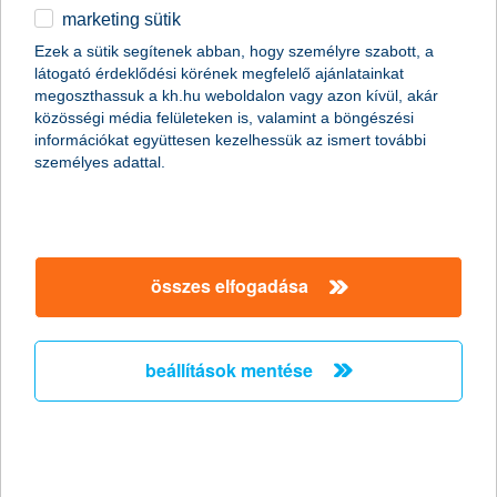
marketing sütik
részletek
Ezek a sütik segítenek abban, hogy személyre szabott, a
látogató érdeklődési körének megfelelő ajánlatainkat
megoszthassuk a kh.hu weboldalon vagy azon kívül, akár
közösségi média felületeken is, valamint a böngészési
információkat együttesen kezelhessük az ismert további
főbb tudnivalók
személyes adattal.
Fokozottan őrzött, biztonságos helyiségben,
magas fokú védelemmel ellátott széfrekeszben
összes elfogadása
tárolhatja értékeit.
Teljes diszkréciót biztosítunk a vagyontárgyak
megőrzésénél.
A rekeszek változatos méretének
beállítások mentése
köszönhetően akár kisebb méretű
értéktárgyak, vagy akár nagyobb méretű
műtárgyak is elhelyezhetőek.
A fiókkereső funkcióban a széfszolgáltatást nyújtó
bankfiókjaink elérhetőségét szűrés segítségével
megtalálhatja a kh.hu oldalon.