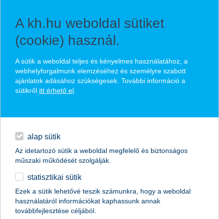
A kh.hu weboldal sütiket
(cookie) használ.
K&H széfbérlet
A sütik a weboldal teljes és kényelmes használatához, a
webhelyforgalmunk elemzéséhez és személyre szabott
ajánlatok adásához szükségesek. További információ a
rugalmasság: előre egyeztetett időpont a széfhasználatra
sütikről
itt érhető el
.
a bankfiók nyitva tartása alatt könnyen hozzáférhet
prémium
háromféle méretben, az Ön igényeihez igazodva
privát bank
alap sütik
Az idetartozó sütik a weboldal megfelelő és biztonságos
kiemelt privát bank
kapcsolatfelvétel
műszaki működését szolgálják.
statisztikai sütik
egyéb
Ezek a sütik lehetővé teszik számunkra, hogy a weboldal
használatáról információkat kaphassunk annak
English
továbbfejlesztése céljából.
kiemelt ügyfelek
kiemelt privát bank
szolgáltatások
K&H széfbérlet