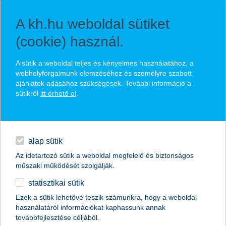
A kh.hu weboldal sütiket
(cookie) használ.
K&H private banking számla- és
A sütik a weboldal teljes és kényelmes használatához, a
webhelyforgalmunk elemzéséhez és személyre szabott
szolgáltatáscsomag
ajánlatok adásához szükségesek. További információ a
sütikről
itt érhető el
.
személyi bankárjával biztonságosan, gyorsan, kényelmesen
prémium
folyó- és értékpapírszámlákon széleskörű befektetési paletta
privát bank
kiemelt biztonság és diszkréció
alap sütik
Az idetartozó sütik a weboldal megfelelő és biztonságos
kiemelt privát bank
műszaki működését szolgálják.
visszahívást kérek
statisztikai sütik
egyéb
Ezek a sütik lehetővé teszik számunkra, hogy a weboldal
használatáról információkat kaphassunk annak
English
továbbfejlesztése céljából.
kiemelt ügyfelek
kiemelt privát bank
napi pénzügyek