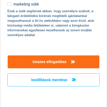
K&H private banking számla- és szolgáltatáscsomag
marketing sütik
részletek
Ezek a sütik segítenek abban, hogy személyre szabott, a
látogató érdeklődési körének megfelelő ajánlatainkat
megoszthassuk a kh.hu weboldalon vagy azon kívül, akár
közösségi média felületeken is, valamint a böngészési
információkat együttesen kezelhessük az ismert további
főbb tudnivalók
személyes adattal.
A K&H private banking igazgatóság célja olyan
bizalmi kapcsolat kialakítása az ügyfél és
összes elfogadása
tanácsadója között, amely során a pénzügyi
tanácsadás személyes tanácsadássá fejlődik. Ez a
személyes kapcsolat az alapja a vagyonkezelésben
elengedhetetlen kölcsönös bizalomnak.
beállítások mentése
A K&H private banking szolgáltatás nem egy-egy
termék értékesítésére koncentrál, célunk az
ügyfeleink igényeinek, lehetőségeinek és
mindenekelőtt kockázatviselő képességének
megfelelő befektetési portfolió kialakítása. A