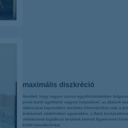
maximális diszkréció
Amellett, hogy nagyon szoros együttműködésben dolgozun
privát banki ügyfeleink vagyoni helyzetével, az általunk ke
státuszával kapcsolatos részletes információkat csak a priv
érdekeinek védelmében ugyanakkor, a Bank kockázatkezelé
védelemmel foglalkozó területek kiemelt figyelemmel köve
kötött tranzakciónkat.