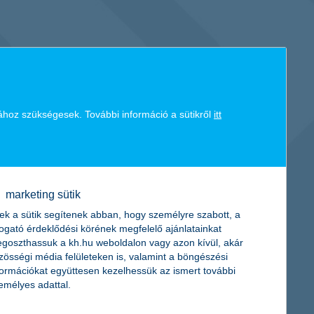
ához szükségesek. További információ a sütikről
itt
éljainak, illetve kockázatvállalási
állításában és kezelésében. Pénzügyeit
K&H mobilbankon keresztül.
marketing sütik
ek a sütik segítenek abban, hogy személyre szabott, a
togató érdeklődési körének megfelelő ajánlatainkat
goszthassuk a kh.hu weboldalon vagy azon kívül, akár
zösségi média felületeken is, valamint a böngészési
formációkat együttesen kezelhessük az ismert további
emélyes adattal.