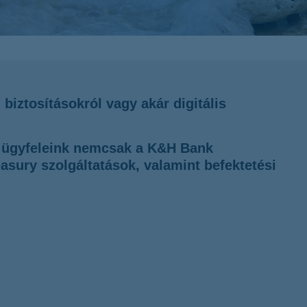
K&H token megújítás
biztosításokról vagy akár digitális
el ügyfeleink nemcsak a K&H Bank
asury szolgáltatások, valamint befektetési