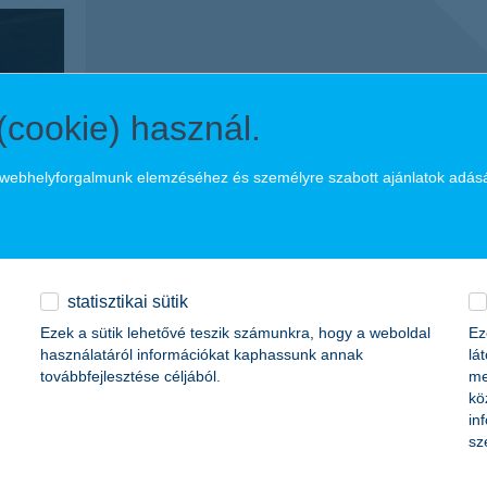
(cookie) használ.
a webhelyforgalmunk elemzéséhez és személyre szabott ajánlatok adás
személyre szabott kiszolgálás
Dedikált privát banki tanácsadója segíti Önt megtakarítási c
hajlandóságának legmegfelelőbb befektetési paletta össze
bárhonnan kényelmesen intézheti akár telefonon, akár a 
statisztikai sütik
Ezek a sütik lehetővé teszik számunkra, hogy a weboldal
Ez
használatáról információkat kaphassunk annak
lá
továbbfejlesztése céljából.
me
kö
in
sz