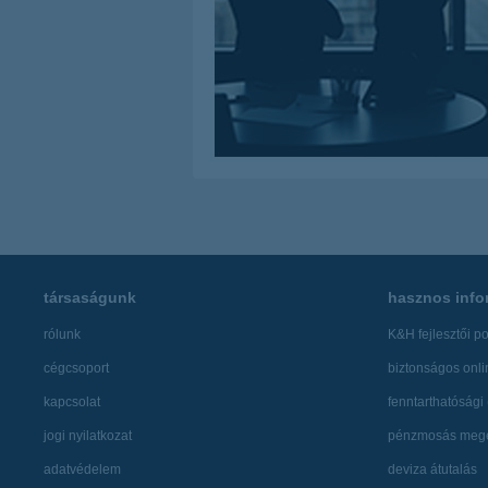
társaságunk
hasznos info
rólunk
K&H fejlesztői po
cégcsoport
biztonságos onli
kapcsolat
fenntarthatósági 
jogi nyilatkozat
pénzmosás mege
adatvédelem
deviza átutalás