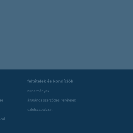
feltételek és kondíciók
hirdetmények
se
általános szerződési feltételek
üzletszabályzat
zat