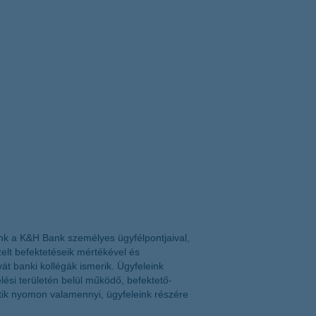
k a K&H Bank személyes ügyfélpontjaival,
zelt befektetéseik mértékével és
át banki kollégák ismerik. Ügyfeleink
si területén belül működő, befektető-
tik nyomon valamennyi, ügyfeleink részére