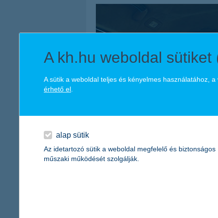
A kh.hu weboldal sütiket 
A sütik a weboldal teljes és kényelmes használatához, 
érhető el
.
alap sütik
Az idetartozó sütik a weboldal megfelelő és biztonságos
műszaki működését szolgálják.