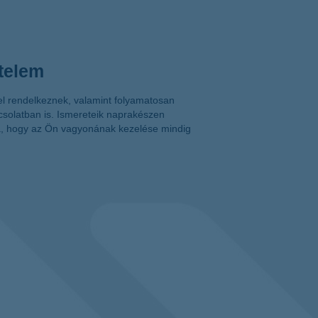
telem
l rendelkeznek, valamint folyamatosan
csolatban is. Ismereteik naprakészen
va, hogy az Ön vagyonának kezelése mindig