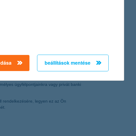
adása
beállítások mentése
zolgálva
élyes ügyfélpontjainkra vagy privát banki
ll rendelkezésére, legyen ez az Ön
ét.