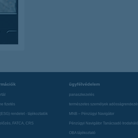
rmációk
ügyfélvédelem
rtál
panaszkezelés
ne fizetés
természetes személyek adósságrendezé
(ESG) rendelet - tájékoztatók
MNB – Pénzügyi Navigátor
lőzés, FATCA, CRS
Pénzügyi Navigátor Tanácsadó Irodaháló
OBA tájékoztató