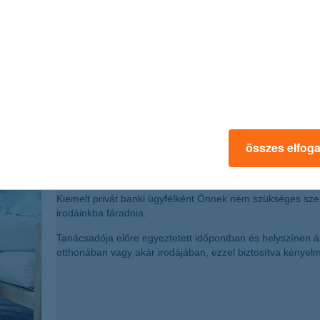
összes elfog
tanácsadás az Ön kényelmét s
Kiemelt privát banki ügyfélként Önnek nem szükséges szem
irodáinkba fáradnia.
Tanácsadója előre egyeztetett időpontban és helyszínen á
otthonában vagy akár irodájában, ezzel biztosítva kényelm