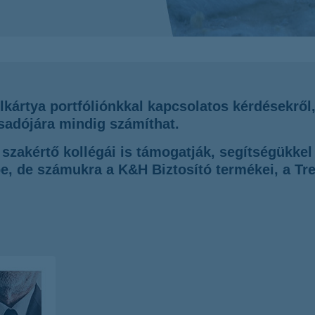
SMS-szolgáltatás
kártya portfóliónkkal kapcsolatos kérdésekről, 
adójára mindig számíthat.
 szakértő kollégái is támogatják, segítségükk
e, de számukra a K&H Biztosító termékei, a Tre