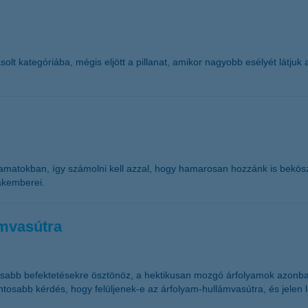
lt kategóriába, mégis eljött a pillanat, amikor nagyobb esélyét látjuk 
amatokban, így számolni kell azzal, hogy hamarosan hozzánk is beköszö
akemberei.
ámvasútra
abb befektetésekre ösztönöz, a hektikusan mozgó árfolyamok azonban 
ntosabb kérdés, hogy felüljenek-e az árfolyam-hullámvasútra, és jelen