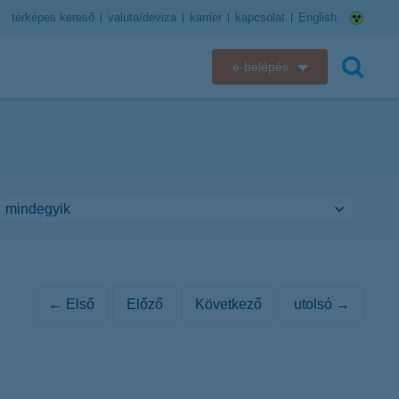
térképes kereső
valuta/deviza
karrier
kapcsolat
English
e-belépés
K&H e-bank
keresés
K&H e-posta
K&H elektronikus postaláda
K&H web Electra
K&H Biztosító ügyfélportál
← Első
Előző
Következő
utolsó →
K&H SZÉP Kártya
K&H e-kártyafelület