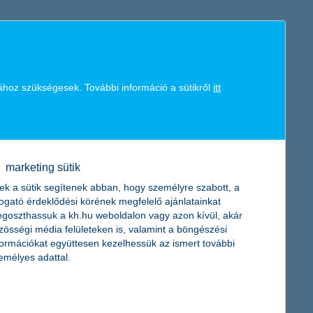
b ciklus még lejjebb nyomhatja a kötvényhozamokat, így a
re.
ához szükségesek. További információ a sütikről
itt
zönhetően az ügyfélközpontú, személyre szabott tanácsadásnak
vekedésre. Emellett a szakmai szempontrendszer alapján hazai
marketing sütik
etési alapok.
ek a sütik segítenek abban, hogy személyre szabott, a
togató érdeklődési körének megfelelő ajánlatainkat
goszthassuk a kh.hu weboldalon vagy azon kívül, akár
zösségi média felületeken is, valamint a böngészési
formációkat együttesen kezelhessük az ismert további
emélyes adattal.
 pedig azt jelenti, hogy a magyar kötvénypiac továbbra is