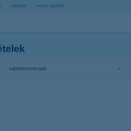
k
vállalatok
kiemelt ügyfelek
ételek