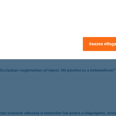
agy jegybankok politikájában is hamarosan irányváltás várható, amelyet
most érdemes szélesíteni a látókört olyan befektetési alternatívákkal, 
tők számára rendezett konferenciáján.
összes elfog
 Európában meglehetősen jól teljesít. Mit jelenthet ez a befektetőkne
tási szokások változása is kedvezően hat azokra a világcégekre, amel