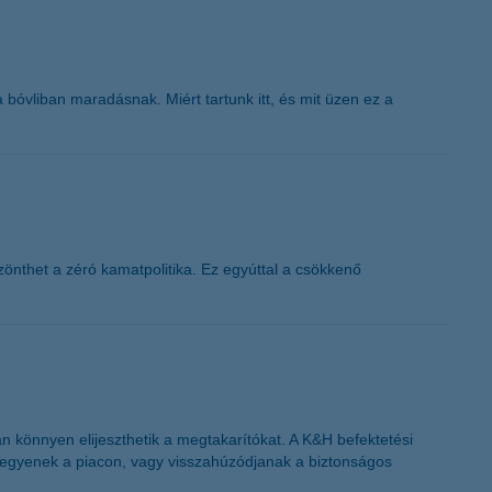
a bóvliban maradásnak. Miért tartunk itt, és mit üzen ez a
nthet a zéró kamatpolitika. Ez egyúttal a csökkenő
könnyen elijeszthetik a megtakarítókat. A K&H befektetési
 legyenek a piacon, vagy visszahúzódjanak a biztonságos