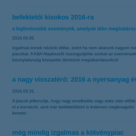
befektetői kisokos 2016-ra
a legfontosabb események, amelyek idén meghatározh
2016.04.05.
Izgalmas évnek nézünk elébe, ezért ha nem akarunk nagyon meg
piacokat. A K&H Alapkezelő összegyűjtötte azokat az események
bizonytalanság közepette döntsünk megtakarításunkról.
a nagy visszatérő: 2016 a nyersanyag é
2016.03.31.
A piacok jellemzője, hogy nagy emelkedés vagy esés után előbb-
el a korrekció, amit már befektetőként is érdemes meglovagoln
keresni.
még mindig izgalmas a kötvénypiac