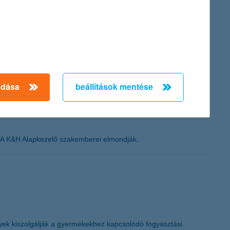
 az amerikai jegybank már meg is lépett. A befektetők számára ez
amelyek egy éves időtávon gondolkodva már jó lehetőséget
adása
beállítások mentése
k? A K&H Alapkezelő szakemberei elmondják.
yek kiszolgálják a gyermekekhez kapcsolódó fogyasztási