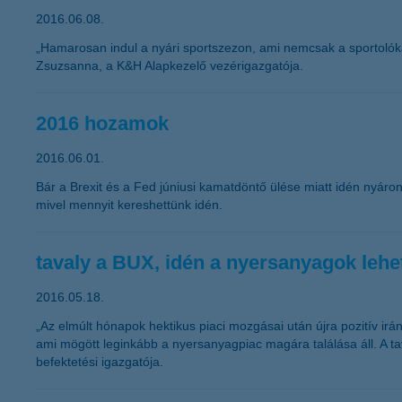
2016.06.08.
„Hamarosan indul a nyári sportszezon, ami nemcsak a sportolókat
Zsuzsanna, a K&H Alapkezelő vezérigazgatója.
2016 hozamok
2016.06.01.
Bár a Brexit és a Fed júniusi kamatdöntő ülése miatt idén nyár
mivel mennyit kereshettünk idén.
tavaly a BUX, idén a nyersanyagok lehe
2016.05.18.
„Az elmúlt hónapok hektikus piaci mozgásai után újra pozitív i
ami mögött leginkább a nyersanyagpiac magára találása áll. A ta
befektetési igazgatója.