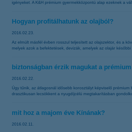
igényeket. A K&H prémium gyermekközpontú alap ezeknek a válla
Hogyan profitálhatunk az olajból?
2016.02.23.
Az elmúlt másfél évben rosszul teljesített az olajszektor, és 
melyek azok a befektetések, devizák, amelyek az olajár később
biztonságban érzik magukat a prémium
2016.02.22.
Úgy tűnik, az átlagosnál idősebb korosztályt képviselő prémium 
drasztikusan lecsökkent a nyugdíjcélú megtakarításban gondolko
mit hoz a majom éve Kínának?
2016.02.11.