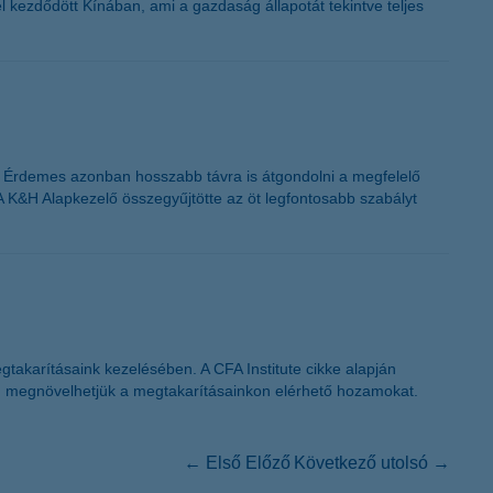
l kezdődött Kínában, ami a gazdaság állapotát tekintve teljes
n. Érdemes azonban hosszabb távra is átgondolni a megfelelő
A K&H Alapkezelő összegyűjtötte az öt legfontosabb szabályt
gtakarításaink kezelésében. A CFA Institute cikke alapján
en megnövelhetjük a megtakarításainkon elérhető hozamokat.
← Első
Előző
Következő
utolsó →