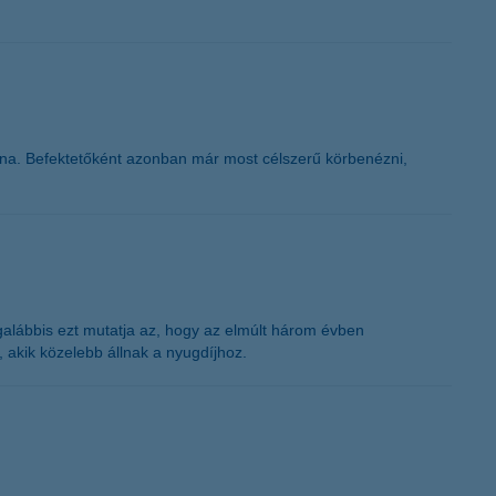
ulna. Befektetőként azonban már most célszerű körbenézni,
egalábbis ezt mutatja az, hogy az elmúlt három évben
 akik közelebb állnak a nyugdíjhoz.