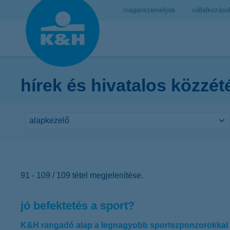
magánszemélyek
vállalkozáso
hírek és hivatalos közzét
91 - 109 / 109 tétel megjelenítése.
jó befektetés a sport?
K&H rangadó alap a legnagyobb sportszponzorokkal