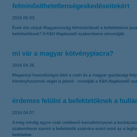
felminősíthetetlenségeskedéseitekért
2016.05.03.
Évek óta várjuk Magyarország felminősítését a befektetésre javaso
befektetőknek? A K&H Alapkezelő szakemberei elmondják.
mi vár a magyar kötvénypiacra?
2016.04.26.
Megannyi hasonlóságot látni a cseh és a magyar gazdasági foly
kötvényhozamok végét is jelenti - mondják a K&H Alapkezelő sz
érdemes felülni a befektetőknek a hull
2016.04.07.
A még mindig egyre csak csökkenő kamatkörnyezet a kockázatos
szakemberei szerint a befektetők számára ezért most az a legfo
betétekbe.