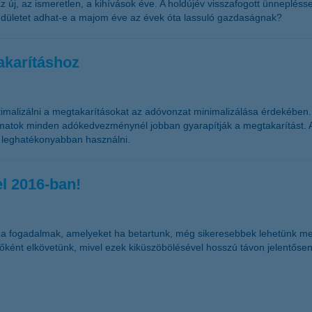
új, az ismeretlen, a kihívások éve. A holdújév visszafogott ünneplésse
endületet adhat-e a majom éve az évek óta lassuló gazdaságnak?
akarításhoz
ptimalizálni a megtakarításokat az adóvonzat minimalizálása érdekébe
 kamatok minden adókedvezménynél jobban gyarapítják a megtakarítást. 
) leghatékonyabban használni.
el 2016-ban!
zok a fogadalmak, amelyeket ha betartunk, még sikeresebbek lehetünk me
tőként elkövetünk, mivel ezek kiküszöbölésével hosszú távon jelentős