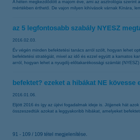
A héten megkezdődött a majom éve, ami az asztrológia szerint az 
mértékben érthető. De vajon milyen kihívások várnak Kínára, l
az 5 legfontosabb szabály NYESZ megt
2016.02.03.
Év végén minden befektetési tanács arról szólt, hogyan lehet o
befektetési stratégiát, mivel az idő és ezzel együtt a kamatos
arról, hogyan lehet a nyugdíj-előtakarékossági számlát (NYESZ
befektet? ezeket a hibákat NE kövesse 
2016.01.06.
Eljött 2016 és így az újévi fogadalmak ideje is. Jöjjenek hát a
összeszedtük azokat a leggyakoribb hibákat, amelyeket befekte
91 - 109 / 109 tétel megjelenítése.