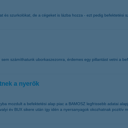
 és szurkolókat, de a cégeket is lázba hozza - ezt pedig befektetési s
on sem számíthatunk uborkaszezonra, érdemes egy pillantást vetni a b
tnek a nyerők
rányba mozdult a befektetési alap piac a BAMOSZ legfrissebb adatai al
valyi év BUX sikere után így idén a nyersanyagok okozhatnak pozitív m