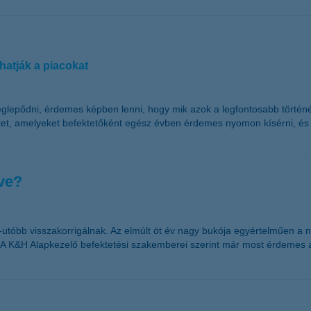
atják a piacokat
lepődni, érdemes képben lenni, hogy mik azok a legfontosabb történ
et, amelyeket befektetőként egész évben érdemes nyomon kísérni, és e
ve?
utóbb visszakorrigálnak. Az elmúlt öt év nagy bukója egyértelműen a n
i. A K&H Alapkezelő befektetési szakemberei szerint már most érdemes