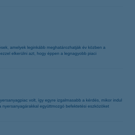
ések, amelyek leginkább meghatározhatják év közben a
zzel elkerülni azt, hogy éppen a legnagyobb piaci
yersanyagpiac volt, így egyre izgalmasabb a kérdés, mikor indul
 a nyersanyagárakkal együttmozgó befektetési eszközöket