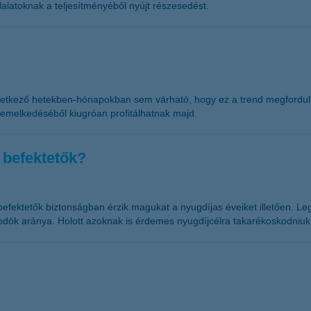
latoknak a teljesítményéből nyújt részesedést.
a következő hetekben-hónapokban sem várható, hogy ez a trend megford
i emelkedéséből kiugróan profitálhatnak majd.
 befektetők?
befektetők biztonságban érzik magukat a nyugdíjas éveiket illetően. L
dók aránya. Holott azoknak is érdemes nyugdíjcélra takarékoskodniuk,