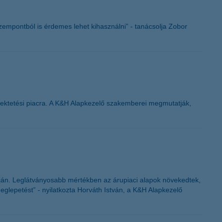
K&H token megújítás
zempontból is érdemes lehet kihasználni” - tanácsolja Zobor
efektetési piacra. A K&H Alapkezelő szakemberei megmutatják,
apján. Leglátványosabb mértékben az árupiaci alapok növekedtek,
eglepetést” - nyilatkozta Horváth István, a K&H Alapkezelő