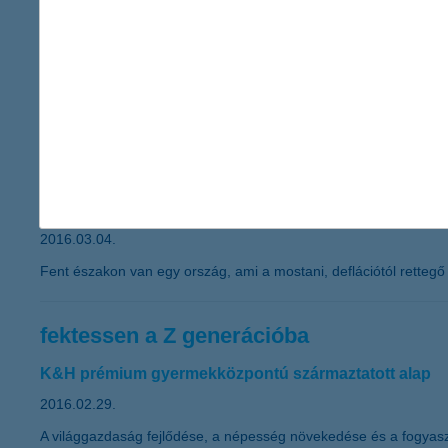
hol vannak a hozamok?
2016.03.09.
A javuló növekedési kilátások és az emelkedő infláció miatt a n
azt jelenti, hogy az eddigi kötvény- és részvénypiaci rali után 
kínálhatnak” - hangzott el a K&H Alapkezelő intézményi befekte
itt az új svájci frank?
2016.03.04.
Fent északon van egy ország, ami a mostani, deflációtól rettegő
fektessen a Z generációba
K&H prémium gyermekközpontú származtatott alap
2016.02.29.
A világgazdaság fejlődése, a népesség növekedése és a fogyasz