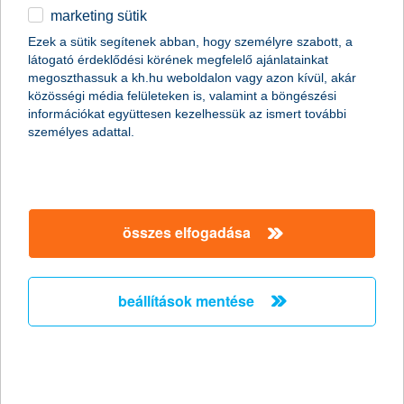
marketing sütik
töretlen a hazai vállalkozások
Ezek a sütik segítenek abban, hogy személyre szabott, a
optimizmusa
látogató érdeklődési körének megfelelő ajánlatainkat
megoszthassuk a kh.hu weboldalon vagy azon kívül, akár
2018.04.24.
közösségi média felületeken is, valamint a böngészési
információkat együttesen kezelhessük az ismert további
Bizakodva néznek a jövőbe a hazai cégek. A K&H kkv bizalmi
személyes adattal.
index 2 pontot mozdult felfelé, így 10 ponton áll, ami az index
történetében a második legjobb eredmény. Eközben a
középvállalkozások bizalma az egekbe szökött, jelenleg 31
ponton áll.
összes elfogadása
Király Marcell, K&H Csoport,
Aranykaptár kitüntetést kapott a
Magyar Bankszövetségtől
beállítások mentése
2018.04.21.
Király Marcellnek, a K&H Csoport Vállalati hitelbírálat és
speciális hitelek főosztály vezetőjének munkásságát a Magyar
Bankszövetség Aranykaptár Kitüntetéssel ismerte el.