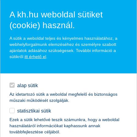
A kh.hu weboldal sütiket
(cookie) használ.
hírek és hivatalos
A sütik a weboldal teljes és kényelmes használatához, a
közzétételek
webhelyforgalmunk elemzéséhez és személyre szabott
ajánlatok adásához szükségesek. További információ a
sütikről
itt érhető el
.
egyéb
English
alap sütik
Az idetartozó sütik a weboldal megfelelő és biztonságos
műszaki működését szolgálják.
statisztikai sütik
Ezek a sütik lehetővé teszik számunkra, hogy a weboldal
használatáról információkat kaphassunk annak
Előző
Következő
továbbfejlesztése céljából.