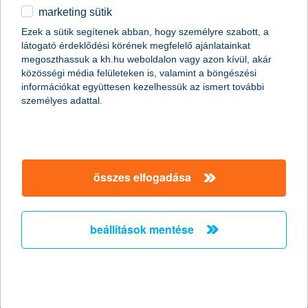
pénzmosás megelőzés, FATCA, CRS
karrier
általános szerződési feltételek
marketing sütik
természetes személyek adósságrendezése
díjfizetési kisokos
akadálymentesítési nyilatkozat
Ezek a sütik segítenek abban, hogy személyre szabott, a
üzletszabályzat
MNB – Pénzügyi Navigátor
deviza átutalás
látogató érdeklődési körének megfelelő ajánlatainkat
szolgáltatások fogyatékossággal élőknek
aktuális, MNB által közzétett BUBOR értékek
Pénzügyi Navigátor Tanácsadó Irodahálózat
megoszthassuk a kh.hu weboldalon vagy azon kívül, akár
címletváltással kapcsolatos információk
közzétételek, felügyeleti határozatok
közösségi média felületeken is, valamint a böngészési
kifejezéseket ismertető fogalomtár a fizetési számlához
MNB - Értékpapír egyenleg online lekérdezése
direktbiztosítások
információkat együttesen kezelhessük az ismert további
személyes adattal.
OBA tájékoztató
befektetővédelmi termék tájékoztatók
MNB – Felelős döntésekkel a jövőnkért
öröklési információk
előzetes tájékoztatás elektronikus úton történő szerződéskötéshez
technikai információk
MNB - Országos Fiók- és ATM kereső
tervezett karbantartások
összes elfogadása
© 2026 – K&H Bank Zrt. Minden jog fenntartva
bizalmi vagyonkezelő megbízatásának megszűnése
beállítások mentése