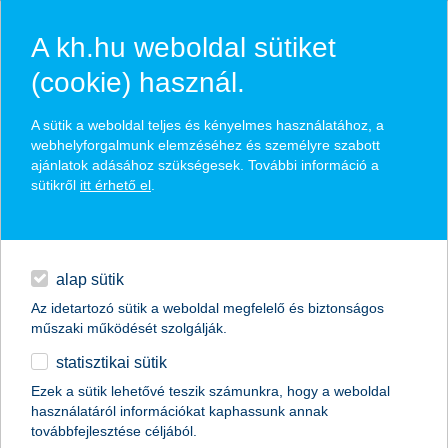
A kh.hu weboldal sütiket
(cookie) használ.
hírek és hivatalos
A sütik a weboldal teljes és kényelmes használatához, a
közzétételek
webhelyforgalmunk elemzéséhez és személyre szabott
ajánlatok adásához szükségesek. További információ a
sütikről
itt érhető el
.
egyéb
English
alap sütik
Az idetartozó sütik a weboldal megfelelő és biztonságos
műszaki működését szolgálják.
statisztikai sütik
Ezek a sütik lehetővé teszik számunkra, hogy a weboldal
használatáról információkat kaphassunk annak
Előző
Következő
továbbfejlesztése céljából.