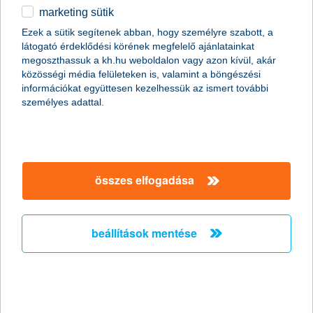
marketing sütik
ezek a műszerek hiányoznak a
Ezek a sütik segítenek abban, hogy személyre szabott, a
kórházakból…
látogató érdeklődési körének megfelelő ajánlatainkat
megoszthassuk a kh.hu weboldalon vagy azon kívül, akár
2015.05.06.
közösségi média felületeken is, valamint a böngészési
információkat együttesen kezelhessük az ismert további
Milyen műszerek, berendezések hiányoznak leginkább a
személyes adattal.
magyar gyermekegészségügyből? Mik azok a gyakran filléres
eszközök, amikre az orvosoknak, ápolóknak szükségük van a
hatékonyabb gyógyításhoz? Íme azon műszerek listája, amiket
a K&H gyógyvarázs támogatottjai az elmúlt 11 évben
leggyakrabban igényeltek.
összes elfogadása
a kkv-k többsége nem tervez
létszámbővítést
beállítások mentése
2015.05.05.
Csak közel minden hatodik hazai kkv tervezi új munkaerő
felvételét, míg a vállalkozások nagy többsége az alkalmazotti
létszám stagnálásával számol. Így a kkv szektorban idén sem