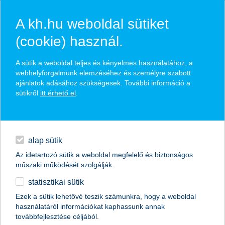
A kh.hu weboldal sütiket
(cookie) használ.
hírek és hivatalos
A sütik a weboldal teljes és kényelmes használatához, a
közzétételek
webhelyforgalmunk elemzéséhez és személyre szabott
ajánlatok adásához szükségesek. További információ a
sütikről
itt érhető el
.
egyéb
English
alap sütik
Az idetartozó sütik a weboldal megfelelő és biztonságos
műszaki működését szolgálják.
statisztikai sütik
Ezek a sütik lehetővé teszik számunkra, hogy a weboldal
használatáról információkat kaphassunk annak
Előző
Következő
továbbfejlesztése céljából.