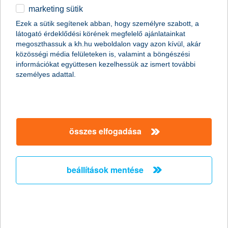
marketing sütik
mit szólna Csók István a tabletes
Ezek a sütik segítenek abban, hogy személyre szabott, a
bankoláshoz?
látogató érdeklődési körének megfelelő ajánlatainkat
megoszthassuk a kh.hu weboldalon vagy azon kívül, akár
új korszak nyílt az egykori Abbázia helyén
közösségi média felületeken is, valamint a böngészési
információkat együttesen kezelhessük az ismert további
2025.09.19.
személyes adattal.
Ha az Oktogon mesélni tudna, talán először arról beszélne,
hány lovaskocsi zörgött el előtte, hány kockás kabátú úr tért be
az Abbáziába egy erős feketére, vagy hány költő firkantott
verssort a márványasztalok mellett. De ma már más korban
élünk: 2025 van, és az egykori legendás kávéház helyén most a
összes elfogadása
K&H ultramodern bankfiókja nyílt újra – ahová már nem
konflissal, hanem mobilbankkal érkezik az ember.
beállítások mentése
felgyorsult a Közös Agrárpolitika kettes
pilléres beruházásainál a támogatói
okiratok érkezése
2025.09.19.