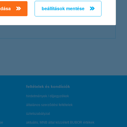
adása
beállítások mentése
feltételek és kondíciók
hirdetmények / díjjegyzékek
általános szerződési feltételek
üzletszabályzat
se
aktuális, MNB által közzétett BUBOR értékek