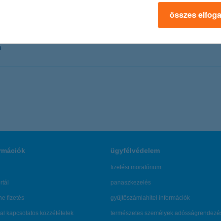
összes elfog
u
rmációk
ügyfélvédelem
fizetési moratórium
rtál
panaszkezelés
ne fizetés
gyűjtőszámlahitel információk
al kapcsolatos közzétételek
természetes személyek adósságrendezé