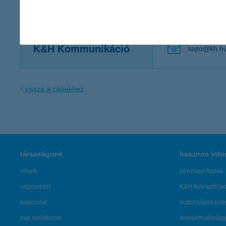
Kapcsolattartó
K&H Kommunikáció
sajto@kh.h
vissza a cikkekhez
társaságunk
hasznos info
rólunk
pénzügyi tippek
cégcsoport
K&H fejlesztői po
kapcsolat
biztonságos onli
jogi nyilatkozat
fenntarthatóságg