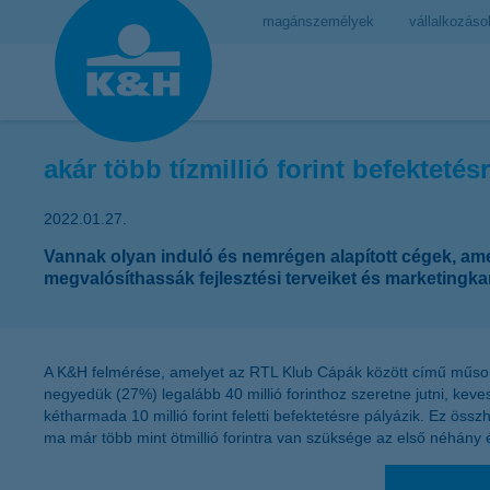
magánszemélyek
vállalkozáso
akár több tízmillió forint befekteté
2022.01.27.
Vannak olyan induló és nemrégen alapított cégek, amely
megvalósíthassák fejlesztési terveiket és marketingka
A K&H felmérése, amelyet az RTL Klub Cápák között című műsoráb
negyedük (27%) legalább 40 millió forinthoz szeretne jutni, ke
kétharmada 10 millió forint feletti befektetésre pályázik. Ez 
ma már több mint ötmillió forintra van szüksége az első néhány 