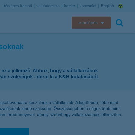
térképes kereső
valuta/deviza
karrier
kapcsolat
English
e-belépés
K&H e-bank
zásoknak
keresés
K&H e-posta
K&H elektronikus postaláda
m ez a jellemző. Ahhoz, hogy a vállalkozások
van szükségük - derül ki a K&H kutatásából.
K&H web Electra
K&H Biztosító ügyfélportál
őkebevonásra készülnek a vállalkozók. A legtöbben, több mint
 százalékának lenne szüksége. Összességében a cégek több mint
K&H SZÉP Kártya
érés eredményével, amely szerint egy vállalkozásnak jellemzően
K&H e-kártyafelület