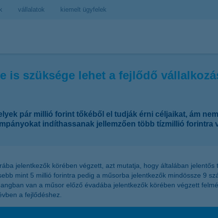
k
vállalatok
kiemelt ügyfelek
sre is szüksége lehet a fejlődő vállalko
ek pár millió forint tőkéből el tudják érni céljaikat, ám ne
mpányokat indíthassanak jellemzően több tízmillió forintra 
a jelentkezők körében végzett, azt mutatja, hogy általában jelentős t
vesebb mint 5 millió forintra pedig a műsorba jelentkezők mindössze 9
összhangban van a műsor előző évadába jelentkezők körében végzett felm
évben a fejlődéshez.