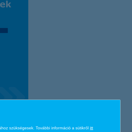
K&H token megújítás
 termékét vagy szolgáltatását fejlesztené (45%). Továbbá a
ogy a mindennapi működést szeretnék így finanszírozni: 26
ához szükségesek. További információ a sütikről
itt
 például a kapacitásbővítés, hatékonyságnövelés. Ahhoz azonban,