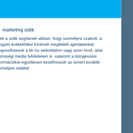
 is elengedhetetlen” - emelte ki
Rammacher Zoltán, a K&H kkv
etnének jutni a show-ban (61%), alig vannak tőlük lemaradva
rba, hogy a televíziós szereplés segítségével ismertséget
marketing sütik
 K&H-nál, partnereinkkel együtt folyamatosan azon dolgozunk,
tartalmakkal, videókkal. A honlapon többek között
ek a sütik segítenek abban, hogy személyre szabott, a
ítsenek üzleti tervet vagy hogyan indítsák el saját
togató érdeklődési körének megfelelő ajánlatainkat
goszthassuk a kh.hu weboldalon vagy azon kívül, akár
zösségi média felületeken is, valamint a böngészési
formációkat együttesen kezelhessük az ismert további
emélyes adattal.
ekérdezés 2021. szeptember 28. és 2021. november 3. között