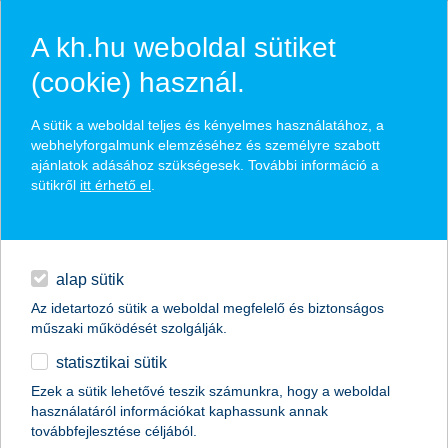
A kh.hu weboldal sütiket
(cookie) használ.
hírek és hivatalos
A sütik a weboldal teljes és kényelmes használatához, a
közzétételek
webhelyforgalmunk elemzéséhez és személyre szabott
ajánlatok adásához szükségesek. További információ a
sütikről
itt érhető el
.
egyéb
English
alap sütik
Az idetartozó sütik a weboldal megfelelő és biztonságos
műszaki működését szolgálják.
statisztikai sütik
Ezek a sütik lehetővé teszik számunkra, hogy a weboldal
használatáról információkat kaphassunk annak
Előző
Következő
továbbfejlesztése céljából.