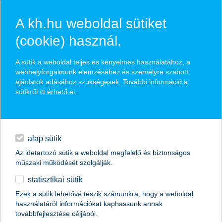
A kh.hu weboldal sütiket
(cookie) használ.
hírek és hivatalos
A sütik a weboldal teljes és kényelmes használatához, a
közzétételek
webhelyforgalmunk elemzéséhez és személyre szabott
ajánlatok adásához szükségesek. További információ a
sütikről
itt érhető el
.
egyéb
English
alap sütik
Az idetartozó sütik a weboldal megfelelő és biztonságos
műszaki működését szolgálják.
statisztikai sütik
Ezek a sütik lehetővé teszik számunkra, hogy a weboldal
használatáról információkat kaphassunk annak
Előző
Következő
továbbfejlesztése céljából.