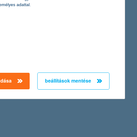
emélyes adattal.
adása
beállítások mentése