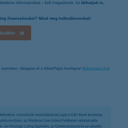
ltalános információkat – kell megadnunk, és
láthatjuk is,
ízing finanszírozást? Nézd meg kalkulátorunkat!
lkulátor
 szemben, látogass el a KiberPajzs honlapra! (
kiberpajzs.hu
)
 felkeltése. A kondíciók módosításának jogát a K&H Bank fenntartja.
ügyfélszerződés, az Általános Szerződési Feltételek vállalati aktív
ív- és Pénzügyi Lízing ügyletek), az Üzletszabályzat és az aktuális