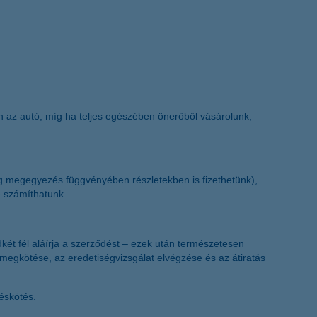
an az autó, míg ha teljes egészében önerőből
vásárolunk,
eg megegyezés függvényében részletekben is fizethetünk),
e számíthatunk.
ét fél aláírja a szerződést – ezek után természetesen
 megkötése, az eredetiségvizsgálat elvégzése és az átiratás
déskötés.