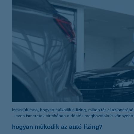
K&H Electra24
intézményi garanciák
K&H fészek t
K&H társashá
K&H szakmai 
Ismerjük meg, hogyan működik a lízing, miben tér el az önerőből 
– ezen ismeretek birtokában a döntés meghozatala is könnyebb 
hogyan működik az autó lízing?