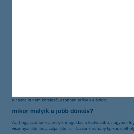
Magasabb teljes költség:
a kamatok és egyéb díjak miatt 
vételár.
Kötöttségek:
a lízingszerződés feltételei korlátozhatják a ha
Nem azonnali tulajdonjog:
a futamidő alatt nem mi vagyun
milyen költségei vannak az önerős vásárlá
A két konstrukció közötti egyik legfontosabb különbség a teljes k
Lízing esetén az autó vételára mellett
kamatot fizetünk,
ami ka
választása esetén) lehet 3 százalék, enélkül pedig akár évi 14 s
K&H zöldautó
finanszírozási lehetőségével fix évi 6,2 százaléko
járműhöz.
Ezen kívül számíthatunk
szerződéskötési díjra, illetve a
casco
Önerőből történő
vásárlás esetén az egyösszegű vételár mellett
a casco itt nem kötelező, azonban erősen ajánlott.
mikor melyik a jobb döntés?
Az, hogy számunkra melyik megoldás a kedvezőbb, nagyban függ 
viszonyainktól és a céljainktól is – lássunk néhány tipikus élethel