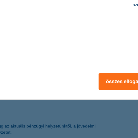
sz
a teljes visszafizetendő összeg magasabb, mint a készpénzes
sználatot (pl. értékesítés).
k a tulajdonosok, ami bizonyos helyzetekben hátrány lehet.
shoz viszonyítva?
öltség.
mattámogatás mellett (például a
Széchenyi Lízing MAX +
zázalék is. Ha tisztán elektromos személyautót szerzünk be, a
s kamat mellett juthatunk egy igen kedvező fenntartású
összes elfog
 biztosítás
díjára is.
 minket terhelnek az átírási költségek és a KGFB díja – bár
az aktuális pénzügyi helyzetünktől, a jövedelmi
yzetet.