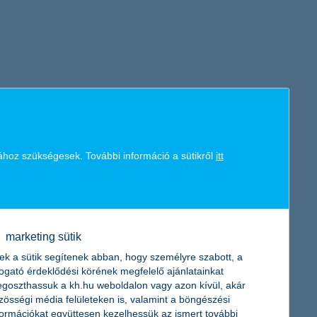
ához szükségesek. További információ a sütikről
itt
marketing sütik
ek a sütik segítenek abban, hogy személyre szabott, a
togató érdeklődési körének megfelelő ajánlatainkat
goszthassuk a kh.hu weboldalon vagy azon kívül, akár
zösségi média felületeken is, valamint a böngészési
formációkat együttesen kezelhessük az ismert további