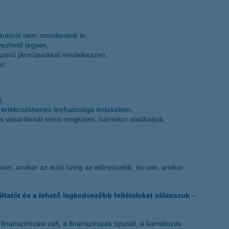
j autóról nem mondanánk le,
rvezhető legyen,
szerű járműparkkal rendelkezzen,
et.
),
 értékcsökkenés leírhatósága érdekében,
s vásárlásnál nincs megkötés, bármikor eladhatjuk,
van, amikor az autó lízing az előnyösebb, és van, amikor
áltatót és a lehető legkedvezőbb feltételeket válasszuk
–
inanszírozási célt, a finanszírozás típusát, a kamatozás