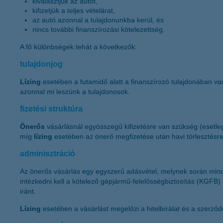
kiválasztjuk az autót,
kifizetjük a teljes vételárat,
az autó azonnal a tulajdonunkba kerül, és
nincs további finanszírozási kötelezettség.
A fő különbségek tehát a következők:
tulajdonjog
Lízing
esetében a futamidő alatt a finanszírozó tulajdonában v
azonnal mi leszünk a tulajdonosok.
fizetési struktúra
Önerős
vásárlásnál egyösszegű kifizetésre van szükség (esetl
míg
lízing
esetében az önerő megfizetése után havi törlesztésr
adminisztráció
Az önerős
vásárlás egy egyszerű adásvétel, melynek során mindk
intézkedni kell a kötelező gépjármű-felelősségbiztosítás (KGFB)
iránt.
Lízing
esetében a vásárlást megelőzi a hitelbírálat és a szerző