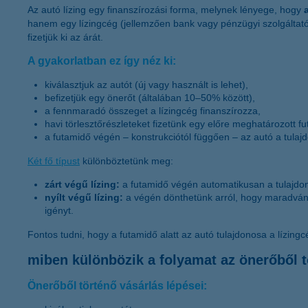
Az autó lízing egy finanszírozási forma, melynek lényege, hogy
hanem egy lízingcég (jellemzően bank vagy pénzügyi szolgáltat
fizetjük ki az árát.
A gyakorlatban ez így néz ki:
kiválasztjuk az autót (új vagy használt is lehet),
befizetjük egy önerőt (általában 10–50% között),
a fennmaradó összeget a lízingcég finanszírozza,
havi törlesztőrészleteket fizetünk egy előre meghatározott fu
a futamidő végén – konstrukciótól függően – az autó a tulaj
Két fő típust
különböztetünk meg:
zárt végű lízing:
a futamidő végén automatikusan a tulajdo
nyílt végű lízing:
a végén dönthetünk arról, hogy maradván
igényt.
Fontos tudni, hogy a futamidő alatt az autó tulajdonosa a lízingc
miben különbözik a folyamat az önerőből t
Önerőből történő vásárlás lépései: