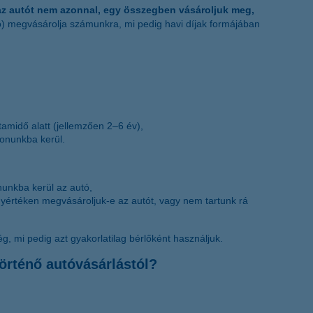
az autót nem azonnal, egy összegben vásároljuk meg,
ó) megvásárolja számunkra, mi pedig havi díjak formájában
tamidő alatt (jellemzően 2–6 év),
donunkba kerül.
nunkba kerül az autó,
yértéken megvásároljuk-e az autót, vagy nem tartunk rá
ég, mi pedig azt gyakorlatilag bérlőként használjuk.
örténő autóvásárlástól?