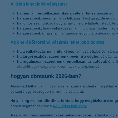
A lízing lehet jobb választás:
ha nem áll rendelkezésünkre a vételár teljes összege,
ha szeretnénk megőrizni a vállalkozás likviditását, de egy ú
ha fontos számunkra, hogy a havidíj előre látható, stabil, te
ha szeretnénk, hogy vállalkozásunk mindig egy modern, kor
ha szeretnénk kihasználni a lízinggel együtt járó adóelőnyök
Az önerőből történő vásárlás lehet jobb döntés:
ha a vállalkozás nem hitelképes
(pl. lezárt üzleti év hiánya
ha tárgyi eszközt szeretnénk bevinni a cégbe,
például az
ha rugalmasan szeretnénk rendelkezni az autóval:
önerő
átalakíthatjuk vagy akár kivonhatjuk a forgalomból.
hogyan döntsünk 2026-ban?
Ahogy azt láthattuk, nincs mindenki számára ideális megoldás – 
célszerű egy összegben kifizetni a vételárat.
Ha a lízing mellett döntünk, fontos, hogy megbízható szolg
ebben segíthet nekünk a
K&H lízing kalkulátor
.
A kalkulátor használatához csak néhány egyszerű adatot – így a f