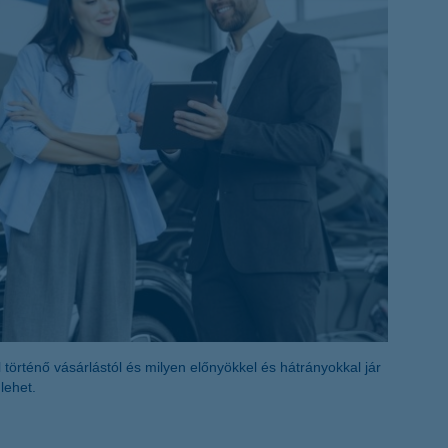
ársasház-biztosítások
z-biztosítás
felelősségbiztosítás
történő vásárlástól és milyen előnyökkel és hátrányokkal jár
lehet.