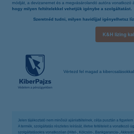
módját, a devizanemet és a megvásárolandó autóra vonatkozó á
hogy milyen feltételekkel vehetjük igénybe a szolgáltatást.
Szeretnéd tudni, milyen havidíjjal igényelhetsz l
K&H lízing ka
Vértezd fel magad a kibercsalásokkal
Jelen tájékoztató nem minősül ajánlattételnek, célja pusztán a figyelem
A termék, szolgáltatás részletes leírását, illetve feltételeit a vonatkozó 
szolgáltatásokra vonatkozóan (Hitel-, Kölcsön-, Bankgarancia-, Akkredit