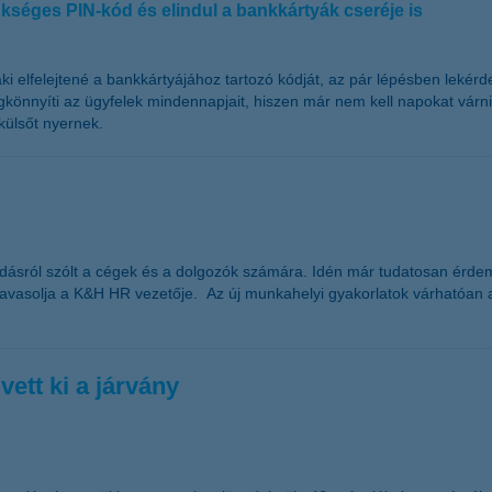
ükséges PIN-kód és elindul a bankkártyák cseréje is
ki elfelejtené a bankkártyájához tartozó kódját, az pár lépésben lekér
nnyíti az ügyfelek mindennapjait, hiszen már nem kell napokat várni a
 külsőt nyernek.
kodásról szólt a cégek és a dolgozók számára. Idén már tudatosan érdem
avasolja a K&H HR vezetője. Az új munkahelyi gyakorlatok várhatóan a 
ett ki a járvány