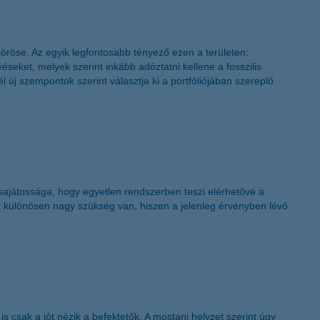
öröse. Az egyik legfontosabb tényező ezen a területen:
seket, melyek szerint inkább adóztatni kellene a fosszilis
l új szempontok szerint választja ki a portfóliójában szereplő
 sajátossága, hogy egyetlen rendszerben teszi elérhetővé a
st különösen nagy szükség van, hiszen a jelenleg érvényben lévő
s csak a jót nézik a befektetők. A mostani helyzet szerint úgy