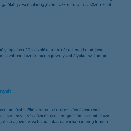
rgatókönyv valósul meg jövőre, akkor Európa, a közép-kelet-
ály tagjainak 20 százaléka több időt tölt majd a párjával,
erek lazábban kezelik majd a járványszabályokat az ünnepi
nyeit
nak, ami újabb lökést adhat az online számlázásra való
készülve - mivel 57 százalékuk ezt megelőzően is rendelkezett
ját, de a jövő évi változás hatására várhatóan még többen