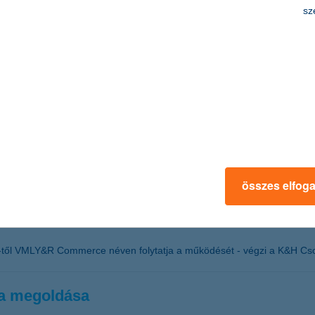
károk túlnyomó része online érkezett, a társaság júniusban bevezetett 
sz
ezésére, így azonnal elkezdődhet a helyreállítás.
égi partnerét
égi feladatait.
összes elfog
gynökségét
től VMLY&R Commerce néven folytatja a működését - végzi a K&H Csop
ma megoldása