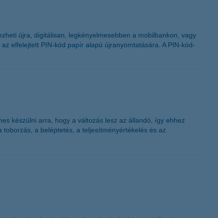
dezheti újra, digitálisan, legkényelmesebben a mobilbankon, vagy
z elfelejtett PIN-kód papír alapú újranyomtatására. A PIN-kód-
es készülni arra, hogy a változás lesz az állandó, így ehhez
toborzás, a beléptetés, a teljesítményértékelés és az