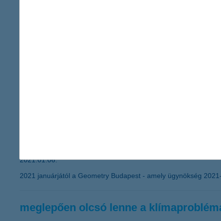
forint kár keletkezett. A földrengést követően bejelentett lakás
károsultaknak nem kell várakoznia a kártérítés összegének beérk
médiaügynökséget vált a K&H
tenderen választotta ki a pénzintézet új médiaügynöks
2021.01.14.
2021 januárjától a Mindshare végzi a K&H Csoport médiaügynöks
Kreatív ügynökséget vált a K&H
Tenderen választotta ki a pénzintézet az új kreatív ü
2021.01.06.
2021 januárjától a Geometry Budapest - amely ügynökség 2021-
meglepően olcsó lenne a klímaproblé