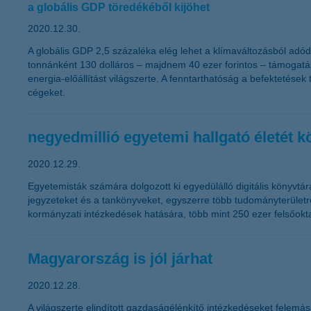
a globális GDP töredékéből kijöhet
2020.12.30.
A globális GDP 2,5 százaléka elég lehet a klímaváltozásból adód
tonnánként 130 dolláros – majdnem 40 ezer forintos – támogatást 
energia-előállítást világszerte. A fenntarthatóság a befektetések
cégeket.
negyedmillió egyetemi hallgató életét k
2020.12.29.
Egyetemisták számára dolgozott ki egyedülálló digitális könyvtá
jegyzeteket és a tankönyveket, egyszerre több tudományterületrő
kormányzati intézkedések hatására, több mint 250 ezer felsőokta
Magyarország is jól járhat
2020.12.28.
A világszerte elindított gazdaságélénkítő intézkedéseket felemás