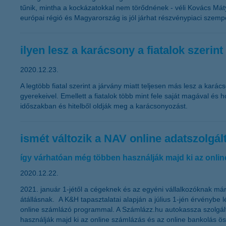
tűnik, mintha a kockázatokkal nem törődnének - véli Kovács Mát
európai régió és Magyarország is jól járhat részvénypiaci szemp
ilyen lesz a karácsony a fiatalok szerint
2020.12.23.
A legtöbb fiatal szerint a járvány miatt teljesen más lesz a kará
gyerekeivel. Emellett a fiatalok több mint fele saját magával é
időszakban és hitelből oldják meg a karácsonyozást.
ismét változik a NAV online adatszolgált
így várhatóan még többen használják majd ki az onli
2020.12.22.
2021. január 1-jétől a cégeknek és az egyéni vállalkozóknak már
átállásnak. A K&H tapasztalatai alapján a július 1-jén érvénybe 
online számlázó programmal. A Számlázz.hu autokassza szolgálta
használják majd ki az online számlázás és az online bankolás ös