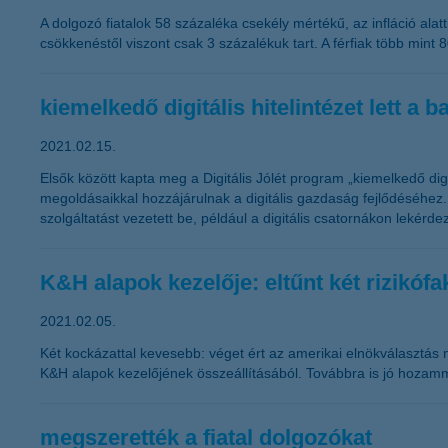
A dolgozó fiatalok 58 százaléka csekély mértékű, az infláció alat
csökkenéstől viszont csak 3 százalékuk tart. A férfiak több min
kiemelkedő digitális hitelintézet lett a
2021.02.15.
Elsők között kapta meg a Digitális Jólét program „kiemelkedő dig
megoldásaikkal hozzájárulnak a digitális gazdaság fejlődéséhez. A
szolgáltatást vezetett be, például a digitális csatornákon lekér
K&H alapok kezelője: eltűnt két rizikófa
2021.02.05.
Két kockázattal kevesebb: véget ért az amerikai elnökválasztás m
K&H alapok kezelőjének összeállításából. Továbbra is jó hozamm
megszerették a fiatal dolgozókat