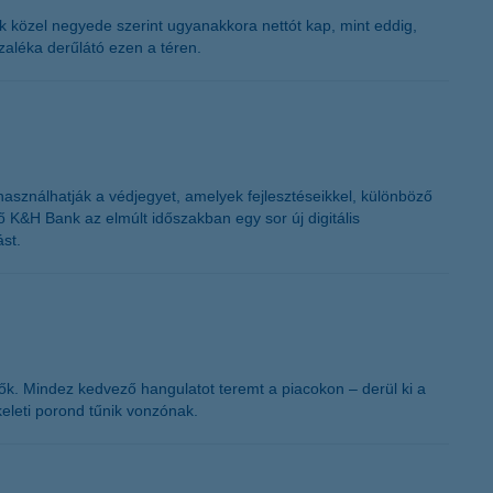
K&H token megújítás
ttek közel negyede szerint ugyanakkora nettót kap, mint eddig,
ázaléka derűlátó ezen a téren.
 használhatják a védjegyet, amelyek fejlesztéseikkel, különböző
lő K&H Bank az elmúlt időszakban egy sor új digitális
ást.
etők. Mindez kedvező hangulatot teremt a piacokon – derül ki a
keleti porond tűnik vonzónak.