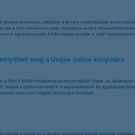
ó gondok kezelésére, miközben a járvány miatti kilábalás ennek többsz
kap a szén-dioxid-kibocsátás, hátráltatva ezzel a klímavédelmi törekvé
 terén is egyre fontosabb. A K&H alapok kezelője a „zöld” befektetésekné
önnyítheti meg a Unipie online könyvtára
rat a Start it @K&H inkubátorprogramban fejlődő Unipie. Az alkalmazás
l, melyek a platformon belül ki is jegyzetelhetőek. Az applikációra mo
tásban részt vevő hallgató tanul online formában.
an kezelik a piacok és a járvány megoldását jelentő vakcinák esetében i