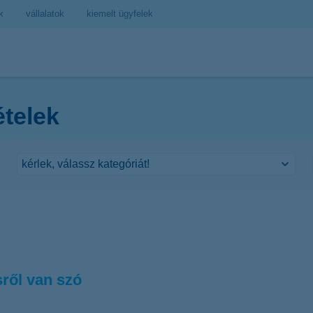
k
vállalatok
kiemelt ügyfelek
ételek
sről van szó