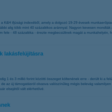
ki a K&H ifjúsági indexéből, amely a dolgozó 19-29 évesek munkaerőpiaci
i alig több mint 40 százalékos aránnyal. Nagyon kevesen mondták azt,
jdnem fele - 48 százaléka - érezte megbecsültnek magát a munkahelyén
k lakásfelújításra
dig 1 és 3 millió forint közötti összeget költenének erre - derült ki a f
 de az új támogatásról olvasva valószínűleg mégis belevág valamilyen 
uár elsejétől vált elérhetővé.
snek