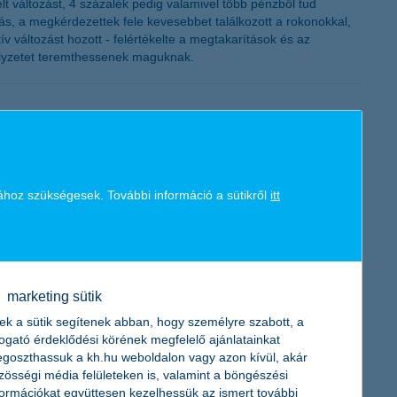
t változást, 4 százalék pedig valamivel több pénzből tud
ás, a megkérdezettek fele kevesebbet találkozott a rokonokkal,
 változást hozott - felértékelte a megtakarítások és az
helyzetet teremthessenek maguknak.
ához szükségesek. További információ a sütikről
itt
ékben közel 1500 szerződést kötött. A pénzintézet által
 a legaktívabbnak a hitelfelvételben, míg a települések között
marketing sütik
ek a sütik segítenek abban, hogy személyre szabott, a
togató érdeklődési körének megfelelő ajánlatainkat
goszthassuk a kh.hu weboldalon vagy azon kívül, akár
zösségi média felületeken is, valamint a böngészési
összege 27 millió forint, azaz lakásonként átlagosan 75 ezer
formációkat együttesen kezelhessük az ismert további