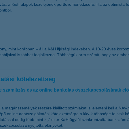
yás, a K&H alapok kezelőjének portfóliómenedzsere. Ha az optimista fo
ontból.
csony, mint korábban – áll a K&H ifjúsági indexében. A 19-29 éves koroszt
s hobbijaival is többet foglalkozna. Többségük arra számít, hogy az emb
atási kötelezettség
ne számlázás és az online bankolás összekapcsolásának elő
 a magánszemélyek részére kiállított számlákat is jelenteni kell a NAV-
lépő online adatszolgáltatási kötelezettségre a kkv-k többsége fel volt 
tással eddig több mint 2,7 ezer K&H ügyfél szinkronizálta bankszámlá
szekapcsolása nyújtotta előnyöket.