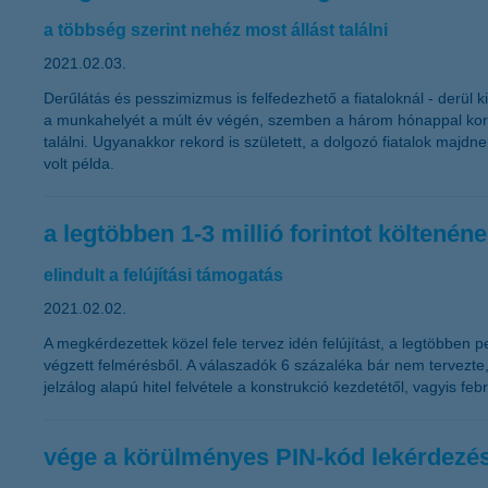
a többség szerint nehéz most állást találni
2021.02.03.
Derűlátás és pesszimizmus is felfedezhető a fiataloknál - derül 
a munkahelyét a múlt év végén, szemben a három hónappal korább
találni. Ugyanakkor rekord is született, a dolgozó fiatalok ma
volt példa.
a legtöbben 1-3 millió forintot költenéne
elindult a felújítási támogatás
2021.02.02.
A megkérdezettek közel fele tervez idén felújítást, a legtöbben pe
végzett felmérésből. A válaszadók 6 százaléka bár nem tervezte,
jelzálog alapú hitel felvétele a konstrukció kezdetétől, vagyis febr
vége a körülményes PIN-kód lekérdezé