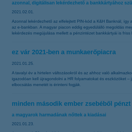
azonnal, digitálisan lekérdezhető a bankkártyához sz
2021.02.01.
Azonnal lekérdezhető az elfelejtett PIN-kód a K&H Banknál, így a
az e-bankban. A magyar piacon eddig egyedülálló megoldás megkö
lekérdezés megújulása mellett a pénzintézet bankkártyái is friss
ez vár 2021-ben a munkaerőpiacra
2021.01.25.
A tavalyi év a hirtelen változásokról és az ahhoz való alkalmaz
igazodóan kell újragondolni a HR folyamatokat és eszközöket – j
elbocsátás menetét is érinteni fogják.
minden második ember zsebéből pénzt v
a magyarok harmadának nőttek a kiadásai
2021.01.23.