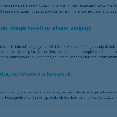
ti fizetésemelésre számít - derül ki a K&H ifjúsági indexéből. Az érinte
t 80 százaléka számít „vastagabb borítékra”, míg a nőknek csak a 63 sz
 bank, megérkezett az állami védjegy
itális hitelintézet” védjegyét a K&H Bank. Azok a pénzügyi szolgáltatók
z innovatív szolgáltatások fejlesztését kiemelt stratégiai célként keze
dezhető bankkártya PIN-kódot vagy a videóhívásos vállalkozói számlanyit
ktor, kedvezőek a kilátások
iatti bizonytalanság és a járványhelyzetnek is látják a végét a befekt
al kecsegtetnek a részvénypiacok, elsősorban az amerikai és a távol-