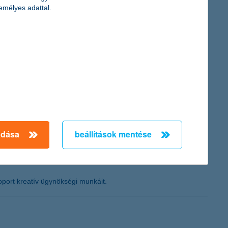
azonnali kárkifizetési megoldásának köszönhetően pedig a
emélyes adattal.
adása
beállítások mentése
ort kreatív ügynökségi munkáit.