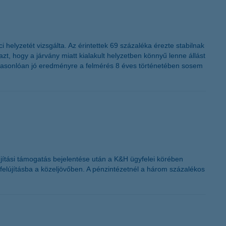
 helyzetét vizsgálta. Az érintettek 69 százaléka érezte stabilnak
 hogy a járvány miatt kialakult helyzetben könnyű lenne állást
, hasonlóan jó eredményre a felmérés 8 éves történetében sosem
elújítási támogatás bejelentése után a K&H ügyfelei körében
felújításba a közeljövőben. A pénzintézetnél a három százalékos