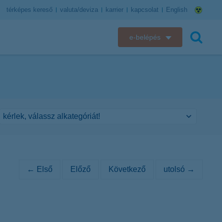
térképes kereső
valuta/deviza
karrier
kapcsolat
English
e-belépés
K&H e-bank
keresés
K&H e-posta
K&H elektronikus postaláda
K&H web Electra
K&H Biztosító ügyfélportál
← Első
Előző
Következő
utolsó →
K&H SZÉP Kártya
K&H e-kártyafelület