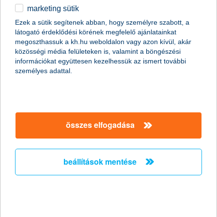
marketing sütik
Ördögi körbe kerülhetnek a
Ezek a sütik segítenek abban, hogy személyre szabott, a
munkavállalók a csökkent táppénz
látogató érdeklődési körének megfelelő ajánlatainkat
miatt
megoszthassuk a kh.hu weboldalon vagy azon kívül, akár
közösségi média felületeken is, valamint a böngészési
információkat együttesen kezelhessük az ismert további
2011.10.19.
személyes adattal.
Hazánkban több mint két millióan élnek olyan háztartásban, ahol
a megélhetés egyetlen ember fizetésén múlik. Persze még az
sem jelent anyagi biztonságot, ha két kereső van a családban,
mert egy baleset vagy súlyos betegség esetén jelentős
jövedelem kieséssel kell számolni, miközben az egészségügyi
összes elfogadása
kezeléssel kapcsolatos költségek még növelik is a háztartás havi
kiadásait. A nyáron csökkentett táppénz összegek miatt
feltehetőleg megnő azok száma, akik még súlyosabb
panaszokkal sem fordulnak orvoshoz, ami komoly egészségi
beállítások mentése
kockázatot jelent.
stagnáló árbevétel és nyereség
várakozások