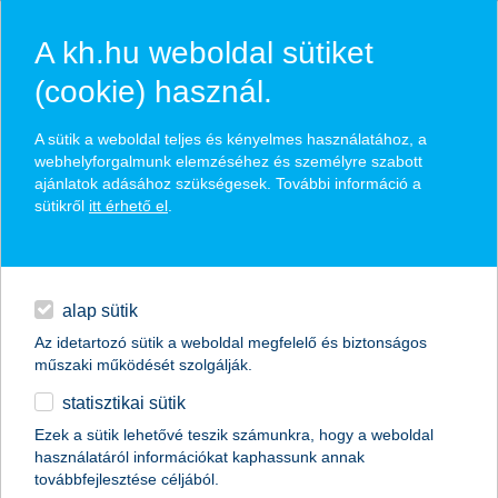
A kh.hu weboldal sütiket
(cookie) használ.
hírek és hivatalos
A sütik a weboldal teljes és kényelmes használatához, a
közzétételek
webhelyforgalmunk elemzéséhez és személyre szabott
ajánlatok adásához szükségesek. További információ a
sütikről
itt érhető el
.
egyéb
English
alap sütik
Az idetartozó sütik a weboldal megfelelő és biztonságos
műszaki működését szolgálják.
statisztikai sütik
Ezek a sütik lehetővé teszik számunkra, hogy a weboldal
használatáról információkat kaphassunk annak
Előző
Következő
továbbfejlesztése céljából.