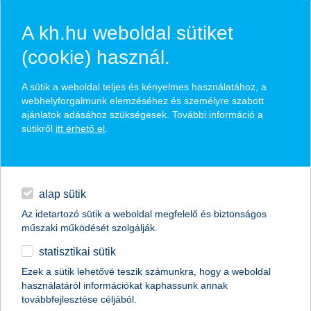
A kh.hu weboldal sütiket
(cookie) használ.
hírek és hivatalos
A sütik a weboldal teljes és kényelmes használatához, a
közzétételek
webhelyforgalmunk elemzéséhez és személyre szabott
ajánlatok adásához szükségesek. További információ a
sütikről
itt érhető el
.
egyéb
English
alap sütik
Az idetartozó sütik a weboldal megfelelő és biztonságos
műszaki működését szolgálják.
statisztikai sütik
Ezek a sütik lehetővé teszik számunkra, hogy a weboldal
használatáról információkat kaphassunk annak
Előző
Következő
továbbfejlesztése céljából.