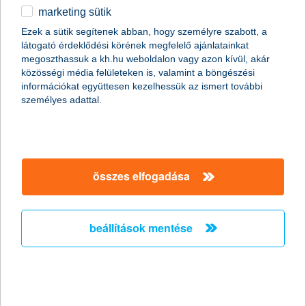
marketing sütik
Stagnáló foglalkoztatási hajlandóság a
Ezek a sütik segítenek abban, hogy személyre szabott, a
kisvállalati szektorban
látogató érdeklődési körének megfelelő ajánlatainkat
megoszthassuk a kh.hu weboldalon vagy azon kívül, akár
2011.02.18.
közösségi média felületeken is, valamint a böngészési
információkat együttesen kezelhessük az ismert további
„A Nemzeti Foglalkoztatási Szolgálat legfrissebb adatai
személyes adattal.
szerint januárban jelentősen, mintegy 15,7%-kal nőtt az
álláskeresők száma az előző hónaphoz képest. Mivel az
általunk megkérdezett kkv vezetők többsége egyelőre az
alkalmazottak létszámának stagnálásával számol, és a
munkaerő-felvételben gondolkodó vállalkozások
többségénél is csak néhány fős létszámbővítést
összes elfogadása
valószínűsítenek, ezért a kkv szektorban a következő
hónapokban nem várjuk a foglalkoztatás látványos
megugrását” - mondta el Németh László, a K&H kkv
beállítások mentése
marketing főosztály vezetője.
Versenyelőny a vállalkozásoknak ismét
elindul az országos K&H üzleti tippek