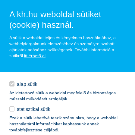
A kh.hu weboldal sütiket
(cookie) használ.
hírek és hivatalos
A sütik a weboldal teljes és kényelmes használatához, a
közzétételek
webhelyforgalmunk elemzéséhez és személyre szabott
ajánlatok adásához szükségesek. További információ a
sütikről
itt érhető el
.
egyéb
English
alap sütik
Az idetartozó sütik a weboldal megfelelő és biztonságos
műszaki működését szolgálják.
statisztikai sütik
Ezek a sütik lehetővé teszik számunkra, hogy a weboldal
használatáról információkat kaphassunk annak
Előző
Következő
továbbfejlesztése céljából.