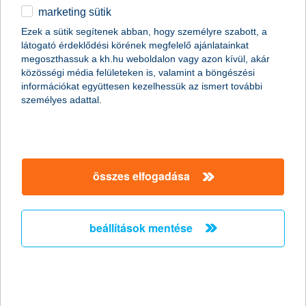
marketing sütik
átalakul a digitális ökoszisztéma: az AI
Ezek a sütik segítenek abban, hogy személyre szabott, a
a keresés mellé lép, nem a helyére
látogató érdeklődési körének megfelelő ajánlatainkat
megoszthassuk a kh.hu weboldalon vagy azon kívül, akár
a beszélgetésalapú internet kora jön, a bankolásban
közösségi média felületeken is, valamint a böngészési
is új elvárásokat hoz
információkat együttesen kezelhessük az ismert további
személyes adattal.
2025.12.27.
A Similarweb – a világ egyik vezető digitális forgalomelemző
vállalata – friss éves jelentése szerint a generatív mesterséges
intelligencia egyetlen év alatt a digitális élet alaprétegévé vált. A
K&H tapasztalatai is azt mutatják, hogy a globális trendek a
összes elfogadása
banki ügyfelek elvárásait is formálják: egyre többen keresnek
gyors, természetes és személyre szabott digitális támogatást a
pénzügyeikben.
beállítások mentése
K&H: a nyugdíjba lépéssel papíron
közel feleződik a jövedelem – érdemes
ezt észben tartani és lépéseket tenni