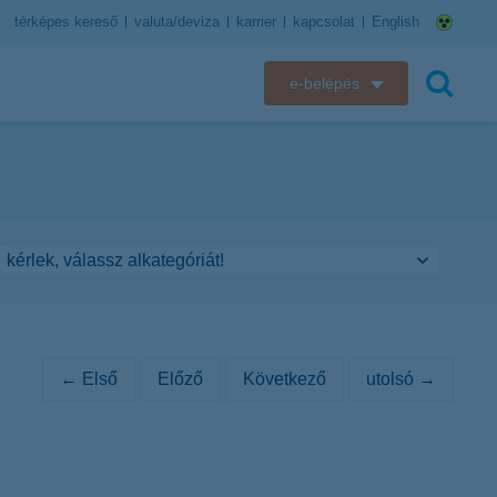
térképes kereső
valuta/deviza
karrier
kapcsolat
English
e-belépés
K&H e-bank
keresés
K&H e-posta
K&H elektronikus postaláda
K&H web Electra
K&H Biztosító ügyfélportál
← Első
Előző
Következő
utolsó →
K&H SZÉP Kártya
K&H e-kártyafelület