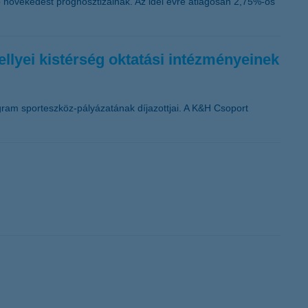
bb növekedést prognosztizálnak. Az idei évre átlagosan 2,75%-os
ellyei kistérség oktatási intézményeinek
rogram sporteszköz-pályázatának díjazottjai. A K&H Csoport