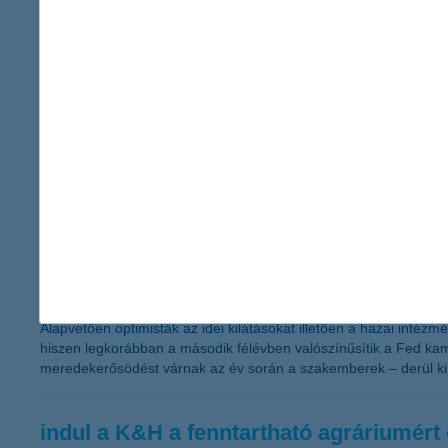
A K&H Bankcsoport 2014-ben 315 milliárd 
milliárd forint volt
2015.02.16.
A K&H Bankcsoport egyszeri tételek nélküli nyeresége 28,2 milli
2014-ben 315 milliárd forint új hitelt folyósított. 2014 utolsó n
céltartalékot képzett a devizahitelek árfolyamrésének korrekció
K&H Biztosító tavaly 2,5 milliárd forintos adózás utáni nyeresége
erre számítanak az intézményi befektet
2015.02.10.
Alapvetően optimisták az idei kilátásokat illetően a hazai intéz
hiszen legkorábban a második félévben valószínűsítik a Fed kam
meredekerősödést várnak az év során a szakemberek – derül ki 
indul a K&H a fenntartható agráriumért 