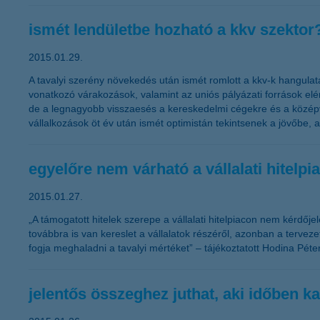
ismét lendületbe hozható a kkv szektor
2015.01.29.
A tavalyi szerény növekedés után ismét romlott a kkv-k hangulat
vonatkozó várakozások, valamint az uniós pályázati források 
de a legnagyobb visszaesés a kereskedelmi cégekre és a középvá
vállalkozások öt év után ismét optimistán tekintsenek a jövőbe, 
egyelőre nem várható a vállalati hitelp
2015.01.27.
„A támogatott hitelek szerepe a vállalati hitelpiacon nem kérdőj
továbbra is van kereslet a vállalatok részéről, azonban a tervez
fogja meghaladni a tavalyi mértéket” – tájékoztatott Hodina Péter
jelentős összeghez juthat, aki időben 