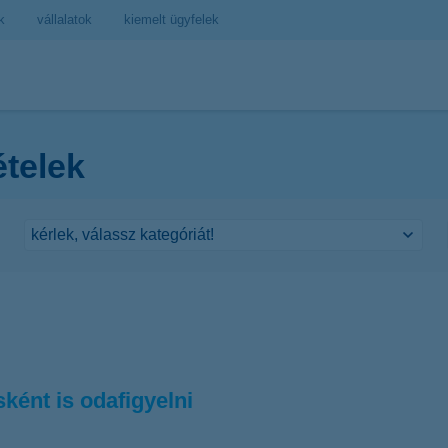
k
vállalatok
kiemelt ügyfelek
ételek
ként is odafigyelni