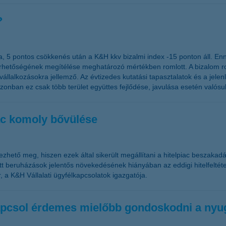
?
a, 5 pontos csökkenés után a K&H kkv bizalmi index -15 ponton áll. En
elérhetőségének megítélése meghatározó mértékben romlott. A bizalom
llalkozásokra jellemző. Az évtizedes kutatási tapasztalatok és a jel
azonban ez csak több terület együttes fejlődése, javulása esetén valósu
iac komoly bővülése
elezhető meg, hiszen ezek által sikerült megállítani a hitelpiac beszak
ett beruházások jelentős növekedésének hiányában az eddigi hitelfeltét
, a K&H Vállalati ügyfélkapcsolatok igazgatója.
kapcsol érdemes mielőbb gondoskodni a nyug