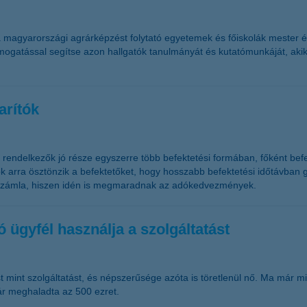
 a magyarországi agrárképzést folytató egyetemek és főiskolák mester
támogatással segítse azon hallgatók tanulmányát és kutatómunkáját, ak
arítók
l rendelkezők jó része egyszerre több befektetési formában, főként bef
matok arra ösztönzik a befektetőket, hogy hosszabb befektetési időtávb
gi számla, hiszen idén is megmaradnak az adókedvezmények.
 ügyfél használja a szolgáltatást
 mint szolgáltatást, és népszerűsége azóta is töretlenül nő. Ma már min
ár meghaladta az 500 ezret.