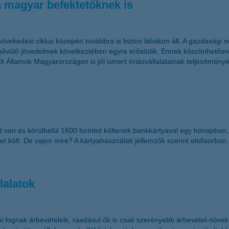
 magyar befektetőknek is
növekedési ciklus közepén továbbra is biztos lábakon áll. A gazdasági
ővülő jövedelmek következtében egyre erősödik. Ennek köszönhetően az 
 Államok Magyarországon is jól ismert óriásvállalatainak teljesítményé
 van és körülbelül 1600 forintot költenek bankkártyával egy hónapban,
0-et költ. De vajon mire? A kártyahasználati jellemzők szerint elsősorb
lalatok
ni fognak árbevételeik, ráadásul ők is csak szerényebb árbevétel-növek