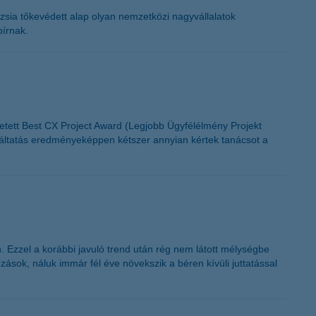
K&H token megújítás
zsia tőkevédett alap olyan nemzetközi nagyvállalatok
bírnak.
detett Best CX Project Award (Legjobb Ügyfélélmény Projekt
olgáltatás eredményeképpen kétszer annyian kértek tanácsot a
. Ezzel a korábbi javuló trend után rég nem látott mélységbe
sok, náluk immár fél éve növekszik a béren kívüli juttatással