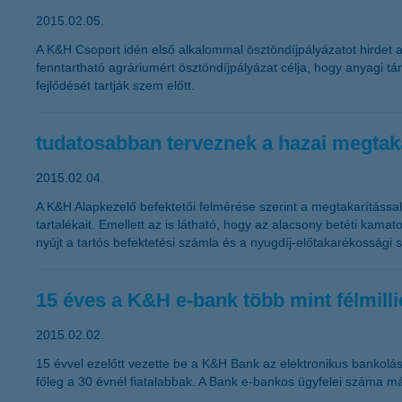
2015.02.05.
A K&H Csoport idén első alkalommal ösztöndíjpályázatot hirdet
fenntartható agráriumért ösztöndíjpályázat célja, hogy anyagi 
fejlődését tartják szem előtt.
tudatosabban terveznek a hazai megtak
2015.02.04.
A K&H Alapkezelő befektetői felmérése szerint a megtakarítássa
tartalékait. Emellett az is látható, hogy az alacsony betéti ka
nyújt a tartós befektetési számla és a nyugdíj-előtakarékossá
15 éves a K&H e-bank több mint félmillió
2015.02.02.
15 évvel ezelőtt vezette be a K&H Bank az elektronikus bankolást
főleg a 30 évnél fiatalabbak. A Bank e-bankos ügyfelei száma m