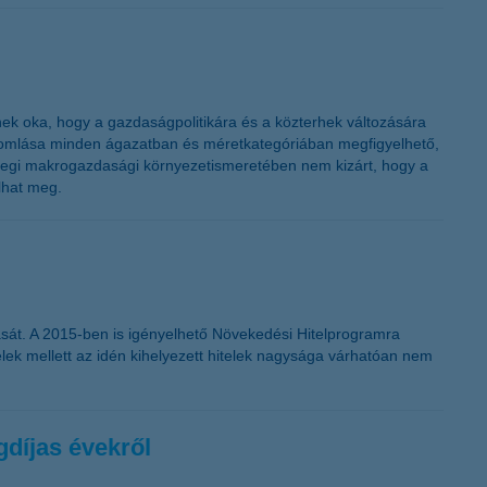
nek oka, hogy a gazdaságpolitikára és a közterhek változására
 romlása minden ágazatban és méretkategóriában megfigyelhető,
enlegi makrogazdasági környezetismeretében nem kizárt, hogy a
lhat meg.
adását. A 2015-ben is igényelhető Növekedési Hitelprogramra
elek mellett az idén kihelyezett hitelek nagysága várhatóan nem
díjas évekről