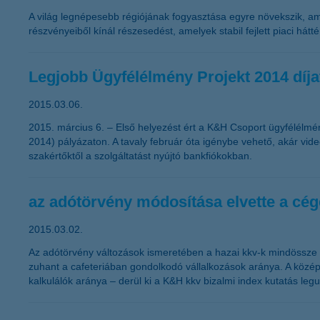
A világ legnépesebb régiójának fogyasztása egyre növekszik, am
részvényeiből kínál részesedést, amelyek stabil fejlett piaci hát
Legjobb Ügyfélélmény Projekt 2014 díja
2015.03.06.
2015. március 6. – Első helyezést ért a K&H Csoport ügyfélélmén
2014) pályázaton. A tavaly február óta igénybe vehető, akár vid
szakértőktől a szolgáltatást nyújtó bankfiókokban.
az adótörvény módosítása elvette a cége
2015.03.02.
Az adótörvény változások ismeretében a hazai kkv-k mindössze 42
zuhant a cafeteriában gondolkodó vállalkozások aránya. A közép
kalkulálók aránya – derül ki a K&H kkv bizalmi index kutatás legu