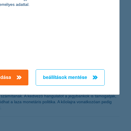
emélyes adattal.
e pedig egyszeri tételek nélkül 28,2
itel, mind pedig megtakarítási piaci része növekedett. A K&H
K&H 2014-ben 70,9 milliárd forintos (adózás előtti) egyszeri
milliárd forintos veszteséget könyvelt el a tavalyi évben. A
adása
beállítások mentése
re számítanak. A kedvező hangulatot a jegybankok is támogatják,
hat a laza monetáris politika. A kőolajra vonatkozóan pedig
.