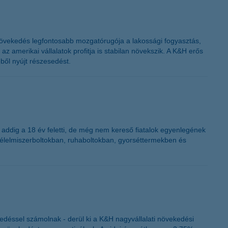
 növekedés legfontosabb mozgatórugója a lakossági fogyasztás,
amerikai vállalatok profitja is stabilan növekszik. A K&H erős
ből nyújt részesedést.
 addig a 18 év feletti, de még nem kereső fiatalok egyenlegének
an élelmiszerboltokban, ruhaboltokban, gyorséttermekben és
edéssel számolnak - derül ki a K&H nagyvállalati növekedési