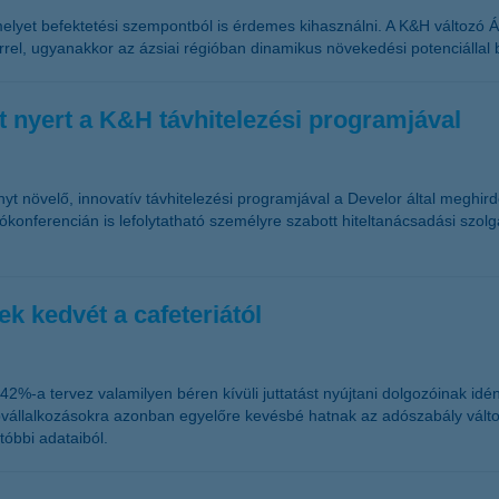
elyet befektetési szempontból is érdemes kihasználni. A K&H változó Á
térrel, ugyanakkor az ázsiai régióban dinamikus növekedési potenciállal 
t nyert a K&H távhitelezési programjával
yt növelő, innovatív távhitelezési programjával a Develor által meghir
eókonferencián is lefolytatható személyre szabott hiteltanácsadási sz
k kedvét a cafeteriától
%-a tervez valamilyen béren kívüli juttatást nyújtani dolgozóinak idén
vállalkozásokra azonban egyelőre kevésbé hatnak az adószabály változá
tóbbi adataiból.