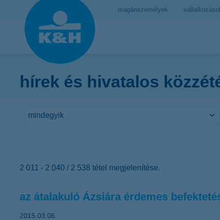
magánszemélyek
vállalkozáso
hírek és hivatalos közzét
2 011 - 2 040 / 2 538 tétel megjelenítése.
az átalakuló Ázsiára érdemes befektetés
2015.03.06.