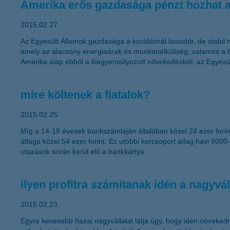
Amerika erős gazdasága pénzt hozhat a
2015.02.27.
Az Egyesült Államok gazdasága a korábbinál lassabb, de stabil 
amely az alacsony energiaárak és munkanélküliség, valamint a b
Amerika alap ebből a kiegyensúlyozott növekedésből, az Egyesült
mire költenek a fiatalok?
2015.02.25.
Míg a 14-18 évesek bankszámláján általában közel 24 ezer forint
átlaga közel 54 ezer forint. Ez utóbbi korcsoport átlag havi 900
utazások során kerül elő a bankkártya.
ilyen profitra számítanak idén a nagyvál
2015.02.23.
Egyre kevesebb hazai nagyvállalat látja úgy, hogy idén növeked