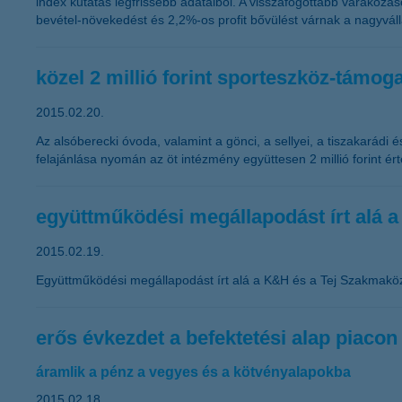
index kutatás legfrissebb adataiból. A visszafogottabb várakozá
bevétel-növekedést és 2,2%-os profit bővülést várnak a nagyváll
közel 2 millió forint sporteszköz-támog
2015.02.20.
Az alsóberecki óvoda, valamint a gönci, a sellyei, a tiszakarádi 
felajánlása nyomán az öt intézmény együttesen 2 millió forint é
együttműködési megállapodást írt alá 
2015.02.19.
Együttműködési megállapodást írt alá a K&H és a Tej Szakmakö
erős évkezdet a befektetési alap piacon
áramlik a pénz a vegyes és a kötvényalapokba
2015.02.18.