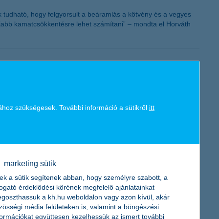
nak tudható, hogy felgyorsult a beáramlás a kötvény és a vegyes
n újabb kamatcsökkentésre lehet számítani” – mondta el Horváth
a mellett a kkv szektor szereplőinek kockázatát is kis részben
ához szükségesek. További információ a sütikről
itt
nyilatkozta Hodina Péter, a K&H Vállalati ügyfélkapcsolatok
marketing sütik
ek a sütik segítenek abban, hogy személyre szabott, a
 jó évet zárt az ágazat, nemzetgazdasági szinten is
togató érdeklődési körének megfelelő ajánlatainkat
embargó hatása, és egy új egyensúlyi helyzet van kialakulóban
goszthassuk a kh.hu weboldalon vagy azon kívül, akár
zösségi média felületeken is, valamint a böngészési
formációkat együttesen kezelhessük az ismert további