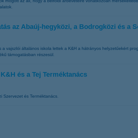
sok mögött az áll, hogy a belföldi árbevételre vonatkozóan mérsékelte
alatok.
atás az Abaúj-hegyközi, a Bodrogközi és a S
és a vajszlói általános iskola lettek a K&H a hátrányos helyzetűekért p
rtékű támogatásban részesül.
a K&H és a Tej Terméktanács
zi Szervezet és Terméktanács.