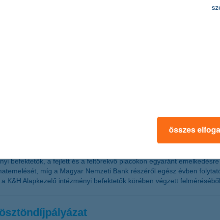
sz
forint új hitelt folyósított, nettó eredmény
árd forint volt 2014-ben, ami 52%-kal magasabb, mint 2013-ban. Mind h
egyedévében a K&H Bankcsoport 3,4 milliárd forintos nyereséget ért el. A 
jára és az egyoldalú kamatmódosításokra. Ebből eredően a K&H Bank 29,1 
t ért el, ami 13%-kal magasabb, mint az előző évi profit.
ők
összes elfog
ményi befektetők, a fejlett és a feltörekvő piacokon egyaránt emelkedés
atemelését, míg a Magyar Nemzeti Bank részéről egész évben folytatód
a K&H Alapkezelő intézményi befektetők körében végzett felméréséből
ösztöndíjpályázat