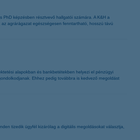
 és PhD képzésben résztvevő hallgatói számára. A K&H a
ik az agrárágazat egészségesen fenntartható, hosszú távú
ektetési alapokban és bankbetétekben helyezi el pénzügyi
an gondolkodjanak. Ehhez pedig továbbra is kedvező megoldást
den tizedik ügyfél kizárólag a digitális megoldásokat választja,