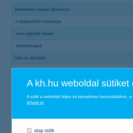
befektetési alapok állománya
a hitelportfolió minősége
nem teljesítő hitelek
hitelköltségek
tőke és likviditás
tőkemegfelelési mutató (bank)
A kh.hu weboldal sütiket 
hitel/betét arány
szolvencia mutató (biztosító)
A sütik a weboldal teljes és kényelmes használatához, 
érhető el
.
hatékonyság (bankadóval)
költség/bevétel arány
alap sütik
tőkearányos megtérülés