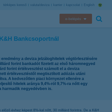
térképes kereső
valuta/deviza
karrier
kapcsolat
English
e-belépés
K&H e-bank
a K&H Bankcsoportnál
keresés
K&H e-posta
K&H elektronikus postaláda
 eredmény a deviza jelzáloghitelek végtörlesztésére
iárd forint bankadót fizetett az első háromnegyed
K&H web Electra
rd forint értékvesztést számolt el a deviza
ett értékvesztéstől megtisztított adózás utáni
tva. A kedvezőtlen piaci környezet ellenére a
K&H Biztosító ügyfélportál
sítő hitelek aránya 9,4%-ról 9,7%-ra nőtt egy
t a harmadik negyedévben is.
K&H SZÉP Kártya
K&H e-kártyafelület
előző évhez képest 8%-kal nőtt, 30 milliárd forintra. De a K&H