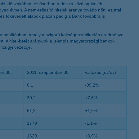
ló időszakában, elsősorban a deviza jelzáloghitelek
K&H token megújítás
yed évben. A nem-teljesítő hitelek aránya tovább nőtt, ezúttal
 és tőkevédett alapok piacán pedig a Bank továbbra is
ehasonlításban, amely a szigorú költséggazdálkodás eredménye.
t. A hitel-betét arányunk a jelentős magyarországi bankok
nzügyi vezetője.
er 30.
2011. szeptember 30.
változás (év/év)
0,1
-99,2%
30,2
+7,6%
61,9
+1,6%
1779
-1,1%
1629
+3,9%