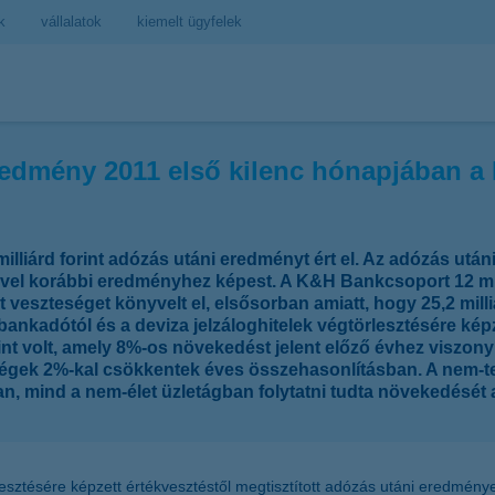
k
vállalatok
kiemelt ügyfelek
 eredmény 2011 első kilenc hónapjában 
liárd forint adózás utáni eredményt ért el. Az adózás utáni
vvel korábbi eredményhez képest. A K&H Bankcsoport 12 mill
eszteséget könyvelt el, elsősorban amiatt, hogy 25,2 milliá
bankadótól és a deviza jelzáloghitelek végtörlesztésére képz
nt volt, amely 8%-os növekedést jelent előző évhez viszonyí
gek 2%-kal csökkentek éves összehasonlításban. A nem-telje
ban, mind a nem-élet üzletágban folytatni tudta növekedésé
esztésére képzett értékvesztéstől megtisztított adózás utáni eredménye 