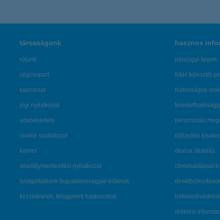
társaságunk
hasznos info
rólunk
pénzügyi tippek
cégcsoport
K&H fejlesztői po
kapcsolat
biztonságos onli
jogi nyilatkozat
fenntarthatóságg
adatvédelem
pénzmosás mege
cookie szabályzat
díjfizetési kisoko
karrier
deviza átutalás
akadálymentesítési nyilatkozat
címletváltással 
szolgáltatások fogyatékossággal élőknek
direktbiztosításo
közzétételek, felügyeleti határozatok
befektetővédelmi
öröklési informá