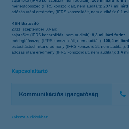
saját tőke (IFRS konszolidált, nem auditált):
203 milliárd forint
mérlegfőösszeg (IFRS konszolidált, nem auditált):
2977 milliárd 
adózás utáni eredmény (IFRS konszolidált, nem auditált):
0,1 mi
K&H Biztosító
2011. szeptember 30-án:
saját tőke (IFRS konszolidált, nem auditált):
8,3 milliárd forint
mérlegfőösszeg (IFRS konszolidált, nem auditált):
105,4 milliárd
biztosítástechnikai eredmény (IFRS konszolidált, nem auditált):
adózás utáni eredmény (IFRS konszolidált, nem auditált):
1,4 mi
Kapcsolattartó
Kommunikációs igazgatóság
vissza a cikkekhez