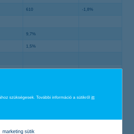
610
-1,8%
9,7%
1,5%
11,1%
91,4%
155%
ához szükségesek. További információ a sütikről
itt
45,6%
marketing sütik
0,1%