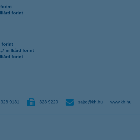
forint
lliárd forint
 forint
1,7 milliárd forint
lliárd forint
328 9181
328 9220
sajto@kh.hu
www.kh.hu