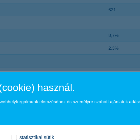
621
8,7%
2,3%
12,1%
(cookie) használ.
93,0%
179%
a webhelyforgalmunk elemzéséhez és személyre szabott ajánlatok adás
46,5%
statisztikai sütik
10,1%