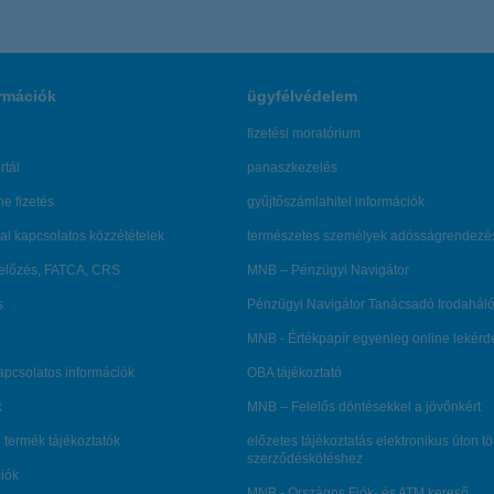
rmációk
ügyfélvédelem
fizetési moratórium
rtál
panaszkezelés
ne fizetés
gyűjtőszámlahitel információk
al kapcsolatos közzétételek
természetes személyek adósságrendezé
lőzés, FATCA, CRS
MNB – Pénzügyi Navigátor
s
Pénzügyi Navigátor Tanácsadó Irodaháló
MNB - Értékpapír egyenleg online lekér
kapcsolatos információk
OBA tájékoztató
k
MNB – Felelős döntésekkel a jövőnkért
 termék tájékoztatók
előzetes tájékoztatás elektronikus úton t
szerződéskötéshez
ciók
MNB - Országos Fiók- és ATM kereső