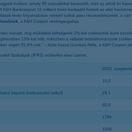
mnegyed évében, amely 99 százalékkal kevesebb, mint az előző év hason
 K&H Bankcsoport 12 milliárd forint bankadót fizetett az első háromneg
tások terén folyamatosan növelni tudtuk piaci részesedésünket, a zárt
heerlinck
, a K&H Csoport vezérigazgatója.
zinten maradt, míg működési költségeink 2%-kal csökkentek éves össz
gmensben 13%-kal nőtt, miközben a vállalati betétállományunk csökken
ber végén 91,4% volt.” – fűzte hozzá Gombás Attila, a K&H Csoport pé
teli Szabályok (IFRS) értékelési elvei szerint:
2010. szeptemb
16,0
sére képzett értékvesztés nélkül)
28,1
60,9
1799
1568