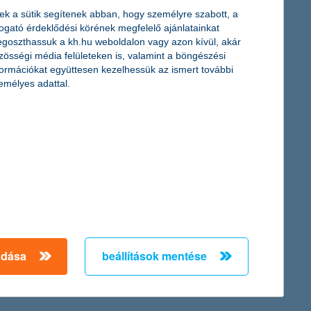
ek a sütik segítenek abban, hogy személyre szabott, a
togató érdeklődési körének megfelelő ajánlatainkat
goszthassuk a kh.hu weboldalon vagy azon kívül, akár
ben is. A biztosítási szerződések száma meghaladta a 891 ezret,
zösségi média felületeken is, valamint a böngészési
ntetében növekedést értünk el.”
formációkat együttesen kezelhessük az ismert további
emélyes adattal.
yaránt kínál, amelyek közül az ügyfelek okosan dönthetnek és
ékeken kívül (számlavezetés, befektetések, megtakarítások,
fektetési alapkezelésre, a lízingre, az életbiztosításra, a
Csoport országszerte 235 lakossági fiókkal, valamint közel 420
 Csoport jelentős, több esetben vezető pozíciót foglal el
 elsősorban lakossági ügyfeleket, kis- és közepes méretű
adása
beállítások mentése