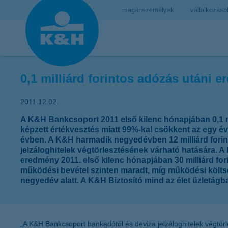
magánszemélyek
vállalkozáso
0,1 milliárd forintos adózás utáni
2011.12.02.
A K&H Bankcsoport 2011 első kilenc hónapjában 0,1 mil
képzett értékvesztés miatt 99%-kal csökkent az egy é
évben. A K&H harmadik negyedévben 12 milliárd forint v
jelzáloghitelek végtörlesztésének várható hatására. A 
eredmény 2011. első kilenc hónapjában 30 milliárd fori
működési bevétel szinten maradt, míg működési költsé
negyedév alatt. A K&H Biztosító mind az élet üzletág
„A K&H Bankcsoport bankadótól és deviza jelzáloghitelek végtörl