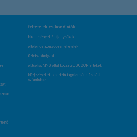
feltételek és kondíciók
hirdetmények / díjjegyzékek
általános szerződési feltételek
üzletszabályzat
se
aktuális, MNB által közzétett BUBOR értékek
kifejezéseket ismertető fogalomtár a fizetési
számlához
zat
dezése
örténő