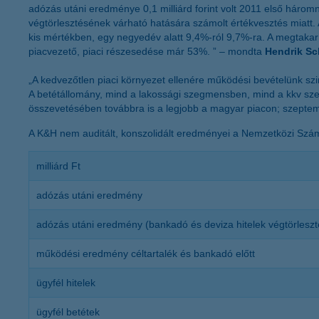
adózás utáni eredménye 0,1 milliárd forint volt 2011 első háro
végtörlesztésének várható hatására számolt értékvesztés miatt. A
kis mértékben, egy negyedév alatt 9,4%-ról 9,7%-ra. A megtakarí
piacvezető, piaci részesedése már 53%. ” – mondta
Hendrik Sc
„A kedvezőtlen piaci környezet ellenére működési bevételünk s
A betétállomány, mind a lakossági szegmensben, mind a kkv sze
összevetésében továbbra is a legjobb a magyar piacon; szeptem
A K&H nem auditált, konszolidált eredményei a Nemzetközi Számvi
milliárd Ft
adózás utáni eredmény
adózás utáni eredmény (bankadó és deviza hitelek végtörleszté
működési eredmény céltartalék és bankadó előtt
ügyfél hitelek
ügyfél betétek