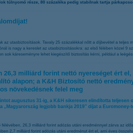
lok túlnyomó része, 80 százaléka pedig stabilnak tartja párkapcsol
lomdíjat!
 az utasbiztosítások. Tavaly 25 százalékkal nőtt a díjbevétel a teljes 
ónál is nagy a kereslet az utasbiztosításokra: az első félében közel 9 s
sok káreseményre lehet kiegészítő biztosítás kérni, például a leégés
6,3 milliárd forint nettó nyereséget ért el
onlító alapon; a K&H Biztosító nettó eredmény
 os növekedésnek felel meg
rintot augusztus 31-ig, a K&H sikeresen elindította teljesen
a a „Magyarország legjobb bankja 2019” díjat a Euromoney-t
 félévében, 26,3 milliárd forint adózás utáni eredménnyel zárva az idő
lévében 2,7 milliárd forint adózás utáni eredményt ért el, ami éves öss