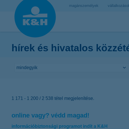
magánszemélyek
vállalkozáso
hírek és hivatalos közzét
1 171 - 1 200 / 2 538 tétel megjelenítése.
online vagy? védd magad!
információbiztonsági programot indít a K&H