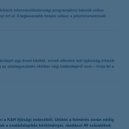
-dukáció információbiztonsági programjához készült online
ényt ért el. A legkevesebb helyes válasz a jelszómenedzselő
ridejét egy évvel kitolták, ennek ellenére sok újdonság érkezik
 az adategyeztetés október végi határidejéről sem – hívja fel a
t ki a K&H ifjúsági indexéből. Utóbbi a felmérés során eddig
ltak a családalapítás körülményei, ráadásul 40 százalékuk