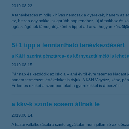
2019.08.22.
A tanévkezdés mindig kihívás nemcsak a gyerekek, hanem az egé
ez, hiszen egy sokkal szigorúbb napirendhez, új társakhoz és 
egészségének támogatójaként 5 tippet ad arra, hogyan készüljün
5+1 tipp a fenntartható tanévkezdésért
a K&H szerint pénztárca- és környezetkímélő is lehet
2019.08.15.
Pár nap és kezdődik az iskola – ami évről évre tetemes kiadást
hanem természeti értékeinket is óvjuk. A K&H Vigyázz, kész, pén
Érdemes ezeket a szempontokat a gyerekekkel is átbeszélni!
a kkv-k szinte sosem állnak le
2019.08.14.
A hazai vállalkozásokra szinte egyáltalán nem jellemző az idősza