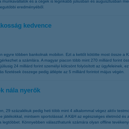
munkavállalók és a cégek is leginkább júliusban és augusztusban menn
s legutóbbi eredményéből.
lakosság kedvence
 egyre többen bankolnak mobilon. Ezt a kettőt kötötte most össze a K&
egérkezhet a számlára. A magyar piacon több mint 270 milliárd forint ö
iusig 24 milliárd forint személyi kölcsönt folyósított az ügyfeleinek,
s fizetések összege pedig átlépte az 5 milliárd forintot május végén.
ek nála nyerők
 29 százalékuk pedig heti több mint 4 alkalommal végez aktív testmoz
ine játékokkal, mintsem sportolással. A K&H az egészséges életmód és 
k a legtöbbet. Könnyebben választhatunk számára olyan offline tevékeny