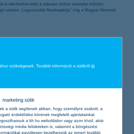
 is elérhetővé tette a teljesen online személyi kölcsön
zügyi szektor „Legvonzóbb Munkaadója” míg a Magyar Nemzeti
ül ki a K&H biztos jövő felmérésből. Kikapcsolódási céllal
ához szükségesek. További információ a sütikről
itt
s Ausztria a célpont. A külföldi utazáskor használt
ldalak és a rokonok ajánlása alapján választanak az érintettek.
marketing sütik
ek a sütik segítenek abban, hogy személyre szabott, a
togató érdeklődési körének megfelelő ajánlatainkat
alék kattintott már vírusos e-mailre, 10 százaléknak pedig a
goszthassuk a kh.hu weboldalon vagy azon kívül, akár
a keretében bárki tesztelheti, mennyire biztonságosan viselkedik
zösségi média felületeken is, valamint a böngészési
formációkat együttesen kezelhessük az ismert további