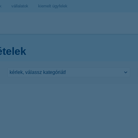
k
vállalatok
kiemelt ügyfelek
ételek