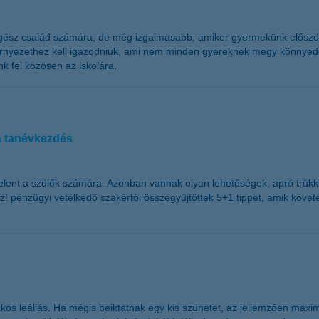
sz család számára, de még izgalmasabb, amikor gyermekünk először lép
környezethez kell igazodniuk, ami nem minden gyereknek megy könnyed
k fel közösen az iskolára.
 a tanévkezdés
 jelent a szülők számára. Azonban vannak olyan lehetőségek, apró trü
z! pénzügyi vetélkedő szakértői összegyűjtöttek 5+1 tippet, amik követ
kos leállás. Ha mégis beiktatnak egy kis szünetet, az jellemzően maximum