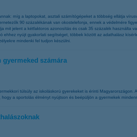
nak: míg a laptopokat, asztali számítógépeket a többség ellátja víru
 internetezők 90 százalékának van okostelefonja, ennek a védelmére fi
 mit jelent a kétfaktoros azonosítás és csak 35 százalék használta val
 ehhez nyújt gyakorlati segítséget, többek között az adathalász kísérle
élyekre mindenki fel tudjon készülni.
öm gyermeked számára
mekkori túlsúly az iskoláskorú gyerekeket is érinti Magyarországon.
z, hogy a sportolás élményt nyújtson és beépüljön a gyermekek minden
thalászoknak