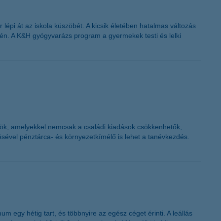
i át az iskola küszöbét. A kicsik életében hatalmas változás
én. A K&H gyógyvarázs program a gyermekek testi és lelki
kkök, amelyekkel nemcsak a családi kiadások csökkenhetők,
ésével pénztárca- és környezetkímélő is lehet a tanévkezdés.
 egy hétig tart, és többnyire az egész céget érinti. A leállás