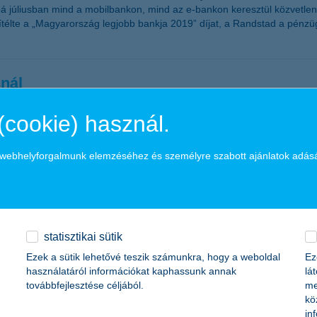
bá júliusban mind a mobilbankon, mind az e-bankon keresztül közvetlenül
ítélte a „Magyarország legjobb bankja 2019” díjat, a Randstad a pén
snál
(cookie) használ.
e valamit. Attól viszont kevesen félnek, hogy másnak kárt okoznak - der
a webhelyforgalmunk elemzéséhez és személyre szabott ajánlatok adás
ágba látogatnak el a magyarok, míg a munka miatt inkább Németország é
gnépszerűbbek. Az utasbiztosítások közül pedig a netes összehasonlító o
aéltek már az adataival
statisztikai sütik
Ezek a sütik lehetővé teszik számunkra, hogy a weboldal
Ez
használatáról információkat kaphassunk annak
lá
visszaélésben. A legtöbben adathalászt e-mailt kaptak, de közel 20 száz
továbbfejlesztése céljából.
me
nformációbiztonsági programhoz készített felmérésből. A K&H új programj
kö
ine világ veszélyeire.
in