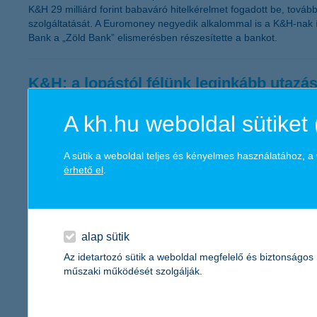
K&H 29 milliárd forint babaváró hitelkérelmet fogadott be, továb
szolgáltatását. A Euromoney negyedik alkalommal is a K&H-nak 
Bank a „Zöld Bank” elismerésben részesítette a bankot.
K&H: a lopástól félünk leginkább utazá
az időjárás-előrejelzés a kedvenc mobilapp
A kh.hu weboldal sütiket 
2019.08.29.
A magyarok közel fele tart attól, hogy utazás közben ellopnak től
A sütik a weboldal teljes és kényelmes használatához, 
leginkább Ausztriába, Horvátországba, Szlovákiába és Olaszorsz
érhető el
.
mobilapplikációk közül az időjárás-előrejelző alkalmazások a le
K&H e-dukáció: a netezők felének vissz
alap sütik
2019.08.28.
Az idetartozó sütik a weboldal megfelelő és biztonságos
műszaki működését szolgálják.
Az internetezők közel fele, 49 százaléka érintett volt már netes 
közösségi média fiókját törték fel - derült ki a K&H e-dukáció i
az online térben. A bank célja, hogy mindenki felkészüljön az onl