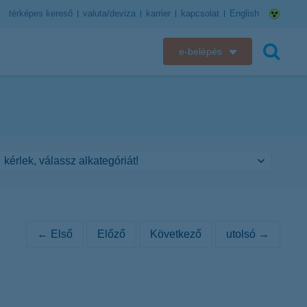
térképes kereső
valuta/deviza
karrier
kapcsolat
English
e-belépés
K&H e-bank
keresés
K&H e-posta
K&H elektronikus postaláda
K&H web Electra
K&H Biztosító ügyfélportál
← Első
Előző
Következő
utolsó →
K&H SZÉP Kártya
K&H e-kártyafelület