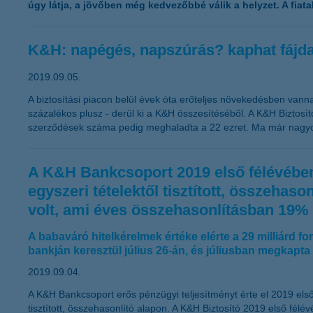
úgy látja, a jövőben még kedvezőbbé válik a helyzet. A fiata
K&H: napégés, napszúrás? kaphat fájda
2019.09.05.
A biztosítási piacon belül évek óta erőteljes növekedésben vannak
százalékos plusz - derül ki a K&H összesítéséből. A K&H Biztosít
szerződések száma pedig meghaladta a 22 ezret. Ma már nagyon 
A K&H Bankcsoport 2019 első félévében 2
egyszeri tételektől tisztított, összehas
volt, ami éves összehasonlításban 19%
A babaváró hitelkérelmek értéke elérte a 29 milliárd fo
bankján keresztül július 26-án, és júliusban megkapt
2019.09.04.
A K&H Bankcsoport erős pénzügyi teljesítményt érte el 2019 első
tisztított, összehasonlító alapon. A K&H Biztosító 2019 első fé