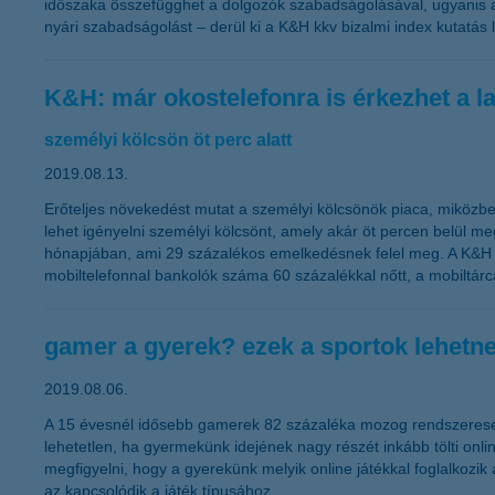
időszaka összefügghet a dolgozók szabadságolásával, ugyanis a 
nyári szabadságolást – derül ki a K&H kkv bizalmi index kutatá
K&H: már okostelefonra is érkezhet a 
személyi kölcsön öt perc alatt
2019.08.13.
Erőteljes növekedést mutat a személyi kölcsönök piaca, miközben
lehet igényelni személyi kölcsönt, amely akár öt percen belül m
hónapjában, ami 29 százalékos emelkedésnek felel meg. A K&H júl
mobiltelefonnal bankolók száma 60 százalékkal nőtt, a mobiltárcá
gamer a gyerek? ezek a sportok lehetn
2019.08.06.
A 15 évesnél idősebb gamerek 82 százaléka mozog rendszeresen,
lehetetlen, ha gyermekünk idejének nagy részét inkább tölti onl
megfigyelni, hogy a gyerekünk melyik online játékkal foglalkozi
az kapcsolódik a játék típusához.