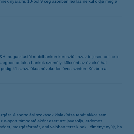
ek nyaralni. 10-ből 9 cég azonban leállás nélkül oldja meg a
H: augusztustól mobilbankon keresztül, azaz teljesen online is
sszegben adtak a bankok személyi kölcsönt az év első hat
 ez pedig 41 százalékos növekedés éves szinten. Közben a
gást. A sportolási szokások kialakítása tehát akkor sem
az e-sport támogatójaként ezért azt javasolja, érdemes
séget, mozgásformát, ami valóban tetszik neki, élményt nyújt, ha