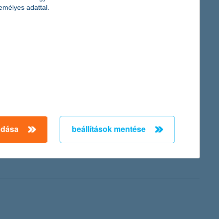
emélyes adattal.
K&H ifjúsági indexéből. A dolgozó fiatalok 49 százaléka szereti
elyükön. Hasonlóan kevesen, mindössze 37 százalék érzi
adása
beállítások mentése
átszik okostelefonon, mint asztali számítógépen, egy év alatt
digitális fejlődés egyre inkább teret enged a szabadban történő