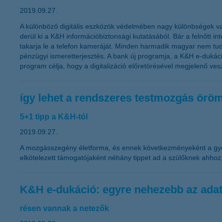
2019.09.27.
A különböző digitális eszközök védelmében nagy különbségek van
derül ki a K&H információbiztonsági kutatásából. Bár a felnőtt
takarja le a telefon kameráját. Minden harmadik magyar nem tudja
pénzügyi ismeretterjesztés. A bank új programja, a K&H e-dukáció
program célja, hogy a digitalizáció előretörésével megjelenő vesz
így lehet a rendszeres testmozgás ör
5+1 tipp a K&H-tól
2019.09.27.
A mozgásszegény életforma, és ennek következményeként a gyer
elkötelezett támogatójaként néhány tippet ad a szülőknek ahho
K&H e-dukáció: egyre nehezebb az ada
résen vannak a netezők