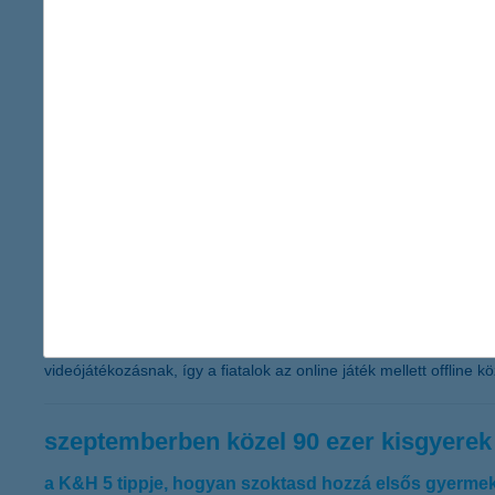
K&H: 10-ből 7 fiatal fizetésemelésre sz
2019.08.27.
A fiatalok többsége, 54 százaléka kisebb mértékű, míg 19 százal
a munkáját, ugyanakkor 32 százalékról 22 százalékra csökkent a
megbecsültnek magát, ennek ellenére csak minden ötödik fiatal 
videójáték a szoba falain túl
2019.08.26.
A mobiltechnológia és a sávszélesség fejlődése alapjaiban válto
ugyanis 54-ről 65 százalékra ugrott itthon az okostelefonon vide
videójátékozásnak, így a fiatalok az online játék mellett offline
szeptemberben közel 90 ezer kisgyerek l
a K&H 5 tippje, hogyan szoktasd hozzá elsős gyermek