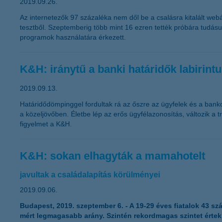
2019.09.26.
Az internetezők 97 százaléka nem dől be a csalásra kitalált webá
tesztből. Szeptemberig több mint 16 ezren tették próbára tudásuk
programok használatára érkezett.
K&H: iránytű a banki határidők labirint
2019.09.13.
Határidődömpinggel fordultak rá az őszre az ügyfelek és a bankok
a közeljövőben. Életbe lép az erős ügyfélazonosítás, változik a 
figyelmet a K&H.
K&H: sokan elhagyták a mamahotelt
javultak a családalapítás körülményei
2019.09.06.
Budapest, 2019. szeptember 6.
- A 19-29 éves fiatalok 43 sz
mért legmagasabb arány. Szintén rekordmagas szintet értek e