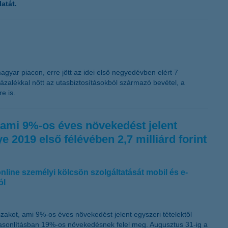
atát.
magyar piacon, erre jött az idei első negyedévben elért 7
zázalékkal nőtt az utasbiztosításokból származó bevétel, a
re is.
, ami 9%-os éves növekedést jelent
e 2019 első félévében 2,7 milliárd forint
 online személyi kölcsön szolgáltatását mobil és e-
ól
szakot, ami 9%-os éves növekedést jelent egyszeri tételektől
zehasonlításban 19%-os növekedésnek felel meg. Augusztus 31-ig a