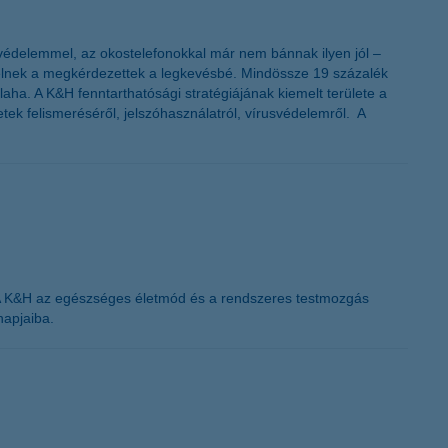
K&H token megújítás
svédelemmel, az okostelefonokkal már nem bánnak ilyen jól –
gyelnek a megkérdezettek a legkevésbé. Mindössze 19 százalék
aha. A K&H fenntarthatósági stratégiájának kiemelt területe a
tek felismeréséről, jelszóhasználatról, vírusvédelemről. A
 A K&H az egészséges életmód és a rendszeres testmozgás
napjaiba.