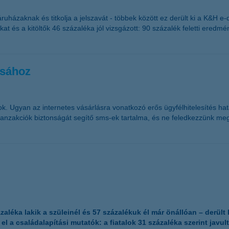
ruházaknak és titkolja a jelszavát - többek között ez derült ki a K&H e
at és a kitöltők 46 százaléka jól vizsgázott: 90 százalék feletti eredm
usához
. Ugyan az internetes vásárlásra vonatkozó erős ügyfélhitelesítés hatá
tranzakciók biztonságát segítő sms-ek tartalma, és ne feledkezzünk meg
ázaléka lakik a szüleinél és 57 százalékuk él már önállóan – derül
l a családalapítási mutatók: a fiatalok 31 százaléka szerint javu