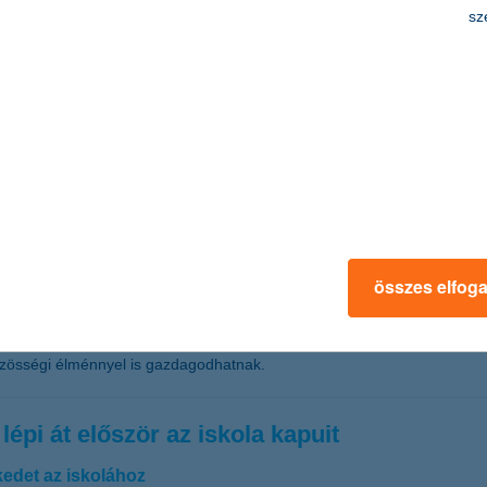
sz
ámít
ékuk komolyabb béremelésre számít a következő egy évben - derül ki a 
zok aránya, akik előrelépési lehetőséget is látnak a jelenlegi munkah
menne külföldre dolgozni.
összes elfog
ztatja meg a videójátékok világát is. Ma már a gamerek nagyobb része j
ójátékozók aránya. Az e-sport hazai fejlődését támogató K&H szerint a 
 közösségi élménnyel is gazdagodhatnak.
épi át először az iskola kapuit
edet az iskolához