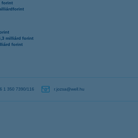
 forint
illiárdforint
orint
4,3 milliárd forint
lliárd forint
6 1 350 7390/116
r.jozsa@well.hu