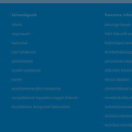
társaságunk
hasznos info
rólunk
pénzügyi tippek
cégcsoport
K&H fejlesztői po
kapcsolat
biztonságos onli
jogi nyilatkozat
fenntarthatóságg
adatvédelem
pénzmosás mege
cookie szabályzat
díjfizetési kisoko
karrier
deviza átutalás
akadálymentesítési nyilatkozat
címletváltással 
szolgáltatások fogyatékossággal élőknek
direktbiztosításo
közzétételek, felügyeleti határozatok
befektetővédelmi
öröklési informá
technikai inform