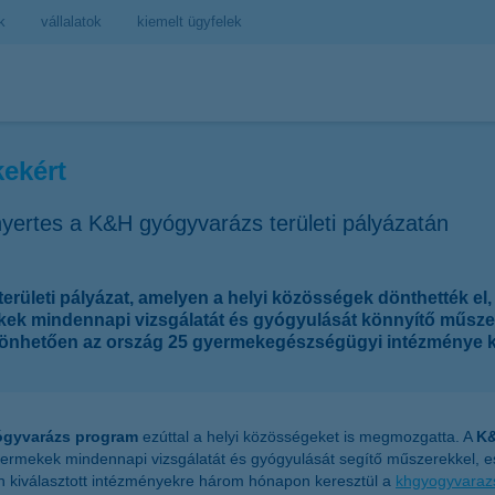
k
vállalatok
kiemelt ügyfelek
ekért
yertes a K&H gyógyvarázs területi pályázatán
rületi pályázat, amelyen a helyi közösségek dönthették 
 mindennapi vizsgálatát és gyógyulását könnyítő műszerek
szönhetően az ország 25 gyermekegészségügyi intézménye k
gyvarázs program
ezúttal a helyi közösségeket is megmozgatta. A
K&
ermekek mindennapi vizsgálatát és gyógyulását segítő műszerekkel, es
en kiválasztott intézményekre három hónapon keresztül a
khgyogyvaraz