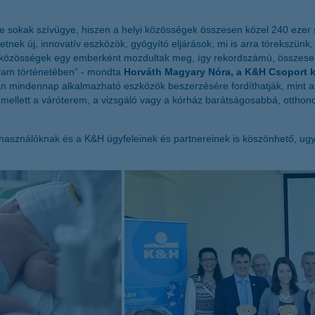
sokak szívügye, hiszen a helyi közösségek összesen közel 240 ezer s
k új, innovatív eszközök, gyógyító eljárások, mi is arra törekszünk, h
lyi közösségek egy emberként mozdultak meg, így rekordszámú, össze
ram történetében” - mondta
Horváth Magyary Nóra, a K&H Csoport 
an mindennap alkalmazható eszközök beszerzésére fordíthatják, mint a
 mellett a váróterem, a vizsgáló vagy a kórház barátságosabbá, otthon
a használóknak és a K&H ügyfeleinek és partnereinek is köszönhető, ugy