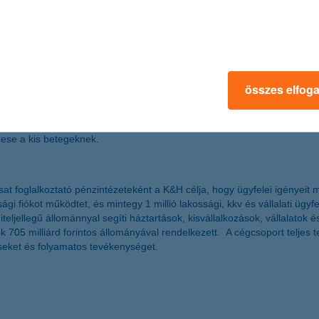
y
llió forint értékben kaptak műszereket a kórházak és a mentőállomás
 Ez összesen 336 kórházi gyermekosztályt és mentőállomást jelent, lef
osan törekszik arra, hogy a terület változó igényeinek megfelelő lehe
összes elfog
H gyógyvarázs területi pályázat
ot.
zségükhöz is hozzájárul. A 2013 óta működő
K&H gyógyvarázs mesedo
órházban fekvő gyerekek gyógyulását. Az ország 49 kórházában várjá
mese a kis betegeknek.
 foglalkoztató pénzintézeteként a K&H célja, hogy ügyfelei igényeit m
gi fiókot működtet, és mintegy 1 millió lakossági, kkv és vállalati üg
 hiteljellegű állománnyal segíti háztartások, kisvállalkozások, vállalat
 705 milliárd forintos állományával rendelkezett. A cégcsoport telje
éseket és folyamatos tevékenységet.