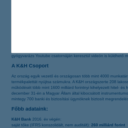
Zalaegerszeg - Koraszülöttmentő és Gyermekintenzív Alapítván
a K&H gyógyvarázs programról
A
K&H gyógyvarázs program
keretében 2004 óta közel 590 mi
gyógyulhassanak, és újra egészséges, teljes életet élhessenek.
gyermekegészségügy elkötelezett támogatója, és évről évre tudat
számára. Ennek érdekében 2016-ban először hirdette meg a
K&
A K&H Csoport a gyermekek testi gyógyulása mellett lelki egés
kezdeményezésévé vált, melynek keretében bárki segítheti a k
gyógyvarázs Youtube csatornáján keresztül videón is küldhető 
A K&H Csoport
Az ország egyik vezető és országosan több mint 4000 munkatársat
termékpalettát nyújtsa számukra. A K&H országszerte 208 lakossá
működését több mint 1600 milliárd forintnyi kihelyezett hitel- és
december 31-én a Magyar Állam által kibocsátott instrumentumok
mintegy 700 banki és biztosítási ügynöknek biztosít megrendel
Főbb adataink:
K&H Bank
2016. év végén:
saját tőke (IFRS konszolidált, nem auditált):
260 milliárd forint