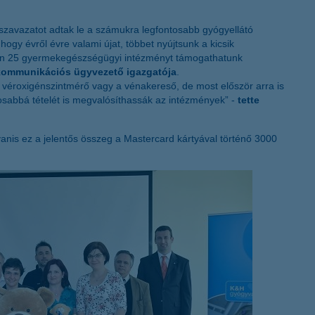
K&H token megújítás
zavazatot adtak le a számukra legfontosabb gyógyellátó
ogy évről évre valami újat, többet nyújtsunk a kicsik
sen 25 gyermekegészségügyi intézményt támogathatunk
kommunikációs ügyvezető igazgatója
.
 véroxigénszintmérő vagy a vénakereső, de most először arra is
osabbá tételét is megvalósíthassák az intézmények” -
tette
anis ez a jelentős összeg a Mastercard kártyával történő 3000