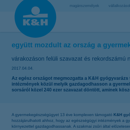
magánszemélyek
vállalkozáso
együtt mozdult az ország a gyermek
várakozáson felüli szavazat és rekordszámú n
2017.04.04.
Az egész országot megmozgatta a K&H gyógyvarázs te
intézmények közül melyik gazdagodhasson a gyermekek
sorsáról közel 240 ezer szavazat döntött, aminek kö
A gyermekegészségügyet 13 éve komplexen támogató
K&H gyó
hozzájárulhatott ahhoz, hogy az egészségügyi intézmények a gy
környezettel gazdagodhassanak. A szakmai zsűri által előzetes