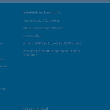
feltételek és kondíciók
hirdetmények / díjjegyzékek
általános szerződési feltételek
üzletszabályzat
se
aktuális, MNB által közzétett BUBOR értékek
kifejezéseket ismertető fogalomtár a fizetési
számlához
zat
dezése
örténő
kövess minket!