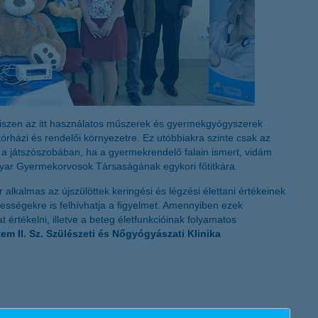
iszen az itt használatos műszerek és gyermekgyógyszerek
órházi és rendelői környezetre. Ez utóbbiakra szinte csak az
m a játszószobában, ha a gyermekrendelő falain ismert, vidám
gyar Gyermekorvosok Társaságának egykori főtitkára.
alkalmas az újszülöttek keringési és légzési élettani értékeinek
nességekre is felhívhatja a figyelmet. Amennyiben ezek
 értékelni, illetve a beteg életfunkcióinak folyamatos
em II. Sz. Szülészeti és Nőgyógyászati Klinika