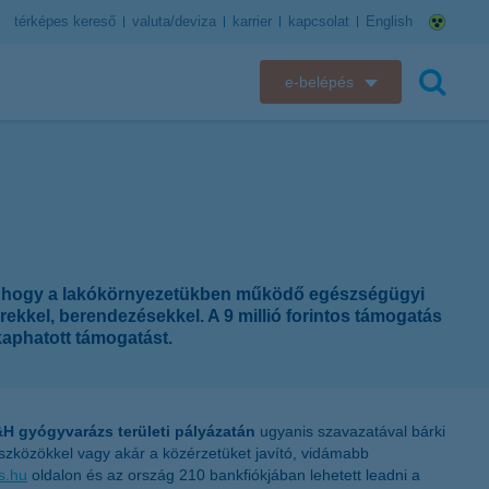
térképes kereső
valuta/deviza
karrier
kapcsolat
English
e-belépés
K&H e-bank
keresés
K&H e-posta
K&H elektronikus postaláda
el, hogy a lakókörnyezetükben működő egészségügyi
K&H web Electra
kel, berendezésekkel. A 9 millió forintos támogatás
aphatott támogatást.
K&H Biztosító ügyfélportál
K&H SZÉP Kártya
H gyógyvarázs területi pályázatán
ugyanis szavazatával bárki
zközökkel vagy akár a közérzetüket javító, vidámabb
K&H e-kártyafelület
s.hu
oldalon és az ország 210 bankfiókjában lehetett leadni a