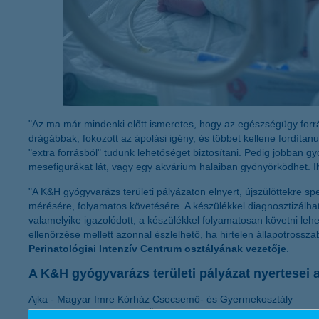
"Az ma már mindenki előtt ismeretes, hogy az egészségügy for
drágábbak, fokozott az ápolási igény, és többet kellene fordíta
"extra forrásból" tudunk lehetőséget biztosítani. Pedig jobban 
mesefigurákat lát, vagy egy akvárium halaiban gyönyörködhet. 
"A K&H gyógyvarázs területi pályázaton elnyert, újszülöttekre sp
mérésére, folyamatos követésére. A készülékkel diagnosztizálható
valamelyike igazolódott, a készülékkel folyamatosan követni lehet
ellenőrzése mellett azonnal észlelhető, ha hirtelen állapotrossza
Perinatológiai Intenzív Centrum osztályának vezetője
.
A K&H gyógyvarázs területi pályázat nyertesei 
Ajka - Magyar Imre Kórház Csecsemő- és Gyermekosztály
Akasztó - Akasztó Község Önkormányzata