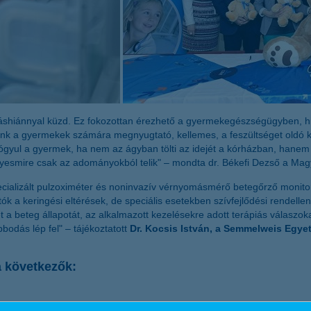
ráshiánnyal küzd. Ez fokozottan érezhető a gyermekegészségügyben, h
nunk a gyermekek számára megnyugtató, kellemes, a feszültséget oldó k
gyógyul a gyermek, ha nem az ágyban tölti az idejét a kórházban, hane
Ilyesmire csak az adományokból telik" – mondta dr. Békefi Dezső a Ma
ecializált pulzoximéter és noninvazív vérnyomásmérő betegőrző monitor 
k a keringési eltérések, de speciális esetekben szívfejlődési rendelle
 a beteg állapotát, az alkalmazott kezelésekre adott terápiás válaszokat
bbodás lép fel" – tájékoztatott
Dr. Kocsis István, a Semmelweis Egyet
a következők: