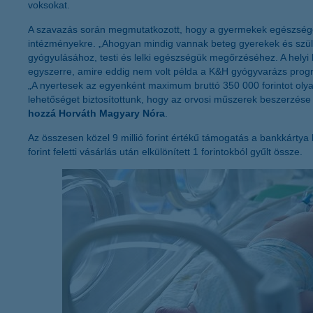
voksokat.
A szavazás során megmutatkozott, hogy a gyermekek egészsége 
intézményekre. „Ahogyan mindig vannak beteg gyerekek és születne
gyógyulásához, testi és lelki egészségük megőrzéséhez. A he
egyszerre, amire eddig nem volt példa a K&H gyógyvarázs prog
„A nyertesek az egyenként maximum bruttó 350 000 forintot oly
lehetőséget biztosítottunk, hogy az orvosi műszerek beszerzése
hozzá Horváth Magyary Nóra
.
Az összesen közel 9 millió forint értékű támogatás a bankkárty
forint feletti vásárlás után elkülönített 1 forintokból gyűlt össze.