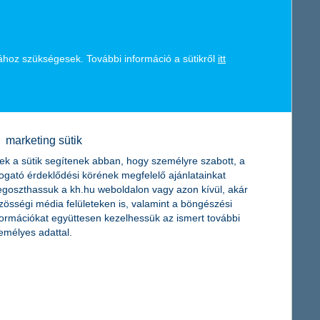
ához szükségesek. További információ a sütikről
itt
marketing sütik
ek a sütik segítenek abban, hogy személyre szabott, a
togató érdeklődési körének megfelelő ajánlatainkat
goszthassuk a kh.hu weboldalon vagy azon kívül, akár
zösségi média felületeken is, valamint a böngészési
formációkat együttesen kezelhessük az ismert további
emélyes adattal.