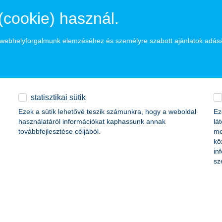
ati Klinika
(cookie) használ.
lapítvány
a webhelyforgalmunk elemzéséhez és személyre szabott ajánlatok adás
kosztály
statisztikai sütik
Ezek a sütik lehetővé teszik számunkra, hogy a weboldal
Ez
használatáról információkat kaphassunk annak
lá
rmekosztály
továbbfejlesztése céljából.
me
kö
in
sz
Kórház
ai és Bronchológiai Osztály