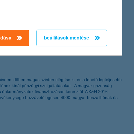
ok annak érdekében, hogy a gyerekek minél hatékonyabban
edve az ország egész területét. A K&H Csoport a
tőségeket kínáljon fel az egyes intézetek és szakembereik
adása
beállítások mentése
ktorok program
mára az ország egyik legnagyobb önkéntes
k személyesen az önkéntes meseolvasókat, de a K&H
inden időben magas szinten elégítse ki, és a lehető legteljesebb
yfelének kínál pénzügyi szolgáltatásokat. A magyar gazdaság
ok és önkormányzatok finanszírozásán keresztül. A K&H 2016.
s tevékenysége hozzávetőlegesen 4000 magyar beszállítónak és