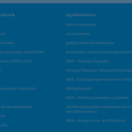
rmációk
ügyfélvédelem
fizetési moratórium
rtál
panaszkezelés
ne fizetés
gyűjtőszámlahitel információk
al kapcsolatos közzétételek
természetes személyek adósságrendezé
lőzés, FATCA, CRS
MNB – Pénzügyi Navigátor
s
Pénzügyi Navigátor Tanácsadó Irodaháló
MNB - Értékpapír egyenleg online lekér
kapcsolatos információk
OBA tájékoztató
k
MNB – Felelős döntésekkel a jövőnkért
 termék tájékoztatók
előzetes tájékoztatás elektronikus úton t
szerződéskötéshez
ciók
MNB - Országos Fiók- és ATM kereső
ációk