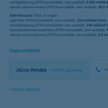
mérlegfőösszeg (IFRS konszolidált, nem auditált):
2 826 milliárd
adózás utáni eredmény (IFRS konszolidált, nem auditált):
39,2 m
K&H Biztosító
2016. év végén:
saját tőke (IFRS konszolidált, nem auditált):
13,4 milliárd forint
mérlegfőösszeg (IFRS konszolidált, nem auditált):
158 milliárd f
biztosítástechnikai eredmény (IFRS konszolidált, nem auditált):
adózás utáni eredmény (IFRS konszolidált, nem auditált):
2,8 mi
Kapcsolattartó
Józsa Renáta
+3
Well PR Ügynökség
vissza a cikkekhez