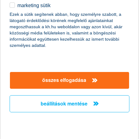
eszközkategória volt. „Az idei első három hónap gyakorlatilag
marketing sütik
nulla emelkedésthozott, miközben a régió más részvénypiacai
10% körül, a feltörekvő piacok pedig 10% fölött emelkedtek. A
Ezek a sütik segítenek abban, hogy személyre szabott, a
hazai részvénypiac tehát jelentősen lemaradt a régiós és
látogató érdeklődési körének megfelelő ajánlatainkat
globális versenyben, nagy kérdés ezért, hogy visszatérhet-e, és
megoszthassuk a kh.hu weboldalon vagy azon kívül, akár
ha igen, mikor a korábbi lendület. A várakozások optimisták, mi
közösségi média felületeken is, valamint a böngészési
azonban inkább óvatosak vagyunk” – hívta fel a figyelmet
információkat együttesen kezelhessük az ismert további
Kovács Mátyás, a K&H Alapkezelő szenior portfólió-
személyes adattal.
menedzsere.
összes elfogadása
beállítások mentése