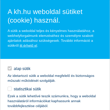
A kh.hu weboldal sütiket
(cookie) használ.
hírek és hivatalos
A sütik a weboldal teljes és kényelmes használatához, a
közzétételek
webhelyforgalmunk elemzéséhez és személyre szabott
ajánlatok adásához szükségesek. További információ a
sütikről
itt érhető el
.
egyéb
English
alap sütik
Az idetartozó sütik a weboldal megfelelő és biztonságos
műszaki működését szolgálják.
statisztikai sütik
Ezek a sütik lehetővé teszik számunkra, hogy a weboldal
használatáról információkat kaphassunk annak
Előző
Következő
továbbfejlesztése céljából.