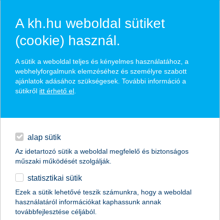
A kh.hu weboldal sütiket
(cookie) használ.
hírek és hivatalos
A sütik a weboldal teljes és kényelmes használatához, a
közzétételek
webhelyforgalmunk elemzéséhez és személyre szabott
ajánlatok adásához szükségesek. További információ a
sütikről
itt érhető el
.
egyéb
English
alap sütik
Az idetartozó sütik a weboldal megfelelő és biztonságos
műszaki működését szolgálják.
statisztikai sütik
Ezek a sütik lehetővé teszik számunkra, hogy a weboldal
használatáról információkat kaphassunk annak
Előző
Következő
továbbfejlesztése céljából.