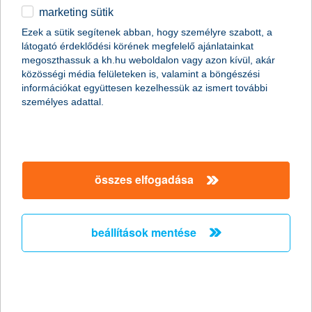
marketing sütik
K&H: a fiatalok többsége drágulásra
Ezek a sütik segítenek abban, hogy személyre szabott, a
számít
látogató érdeklődési körének megfelelő ajánlatainkat
megoszthassuk a kh.hu weboldalon vagy azon kívül, akár
továbbra is spórolnak a fiatalok
közösségi média felületeken is, valamint a böngészési
információkat együttesen kezelhessük az ismert további
2023.07.18.
személyes adattal.
Továbbra is magas, 25 százalékos éves inflációt érzékeltek a
19-29 évesek május elején, ez nem jelent lassulást a februárban
mért éves szinthez képest. A fiatalok nagy többsége, 72
százaléka keres olcsóbb, akciós vagy saját márkás
élelmiszereket - derül ki a második negyedéves K&H ifjúsági
összes elfogadása
index felmérésből. A kutatás eredményei szerint a fiatalok
többsége nem számít arra, hogy az év végére enyhülne az
inflációs nyomás.
beállítások mentése
K&H: sok fiatal elbizonytalanodott
kisebbségben az elégedettek
2023.07.18.