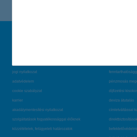
társaságunk
hasznos info
rólunk
pénzügyi tippek
cégcsoport
K&H fejlesztői po
kapcsolat
biztonságos onli
jogi nyilatkozat
fenntarthatóságg
adatvédelem
pénzmosás mege
cookie szabályzat
díjfizetési kisoko
karrier
deviza átutalás
akadálymentesítési nyilatkozat
címletváltással 
szolgáltatások fogyatékossággal élőknek
direktbiztosításo
közzétételek, felügyeleti határozatok
befektetővédelmi