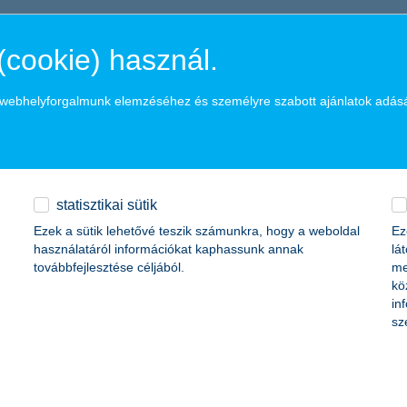
 a terület elképesztő ütemű fejlődése is: hazai szinten olyan nagyszabá
szinten pedig komplett e-sport városok épülnek. A kifejezetten az e-s
(cookie) használ.
 megjelenjenek az e-sport aktivitások. Sőt, a közös Wi-Fi-n vagy Blueto
tevékenységek még közelebb kerülnek egymáshoz, és lehetőséget nyújtan
a webhelyforgalmunk elemzéséhez és személyre szabott ajánlatok adás
ban jelennek meg a befektetői háttérrel rendelkező csapatok, továbbá f
 A nemzetközi és hazai trendek alapján elmondhatjuk, hogy az e-sport
 városrészek kialakításával például új turisztikai desztinációk jöhetnek 
statisztikai sütik
Ezek a sütik lehetővé teszik számunkra, hogy a weboldal
Ez
használatáról információkat kaphassunk annak
lá
továbbfejlesztése céljából.
me
kö
in
@well.hu
+36 1 350 7390
+36 30 221 3611
sz