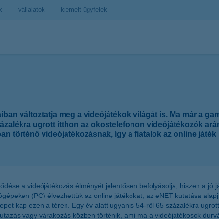
k
vállalatok
kiemelt ügyfelek
iban változtatja meg a videójátékok világát is. Ma már a g
százalékra ugrott itthon az okostelefonon videójátékozók ará
an történő videójátékozásnak, így a fiatalok az online játék 
ejlődése a videójátékozás élményét jelentősen befolyásolja, hiszen a jó
tógépeken (PC) élvezhettük az online játékokat, az eNET kutatása alap
pet kap ezen a téren. Egy év alatt ugyanis 54-ről 65 százalékra ugrot
y utazás vagy várakozás közben történik, ami ma a videójátékosok dur