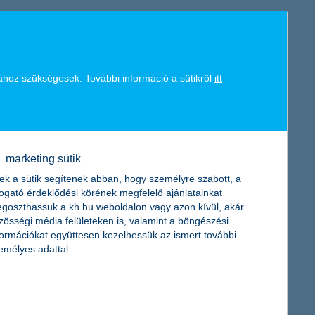
K&H token megújítás
sú eseményeket támogatott a pénzintézet mint a K&H e-kupa,
porthoz dedikált helyszínek és rendezvények mellett a
oth hálózaton keresztül a közösségi videójátékozás, azaz a social
ak a kapcsolatteremtésre, az együttműködés fejlesztésére, tehát
ához szükségesek. További információ a sütikről
itt
elbukkantak az e-sport oktatásra, gyakorlásra szakosodott
 nemcsak a jövő sportja, hanem számos egyéb iparágra is komoly
létre” – hangsúlyozta ki
Biró Balázs, a Magyar E-sport
marketing sütik
ek a sütik segítenek abban, hogy személyre szabott, a
togató érdeklődési körének megfelelő ajánlatainkat
goszthassuk a kh.hu weboldalon vagy azon kívül, akár
zösségi média felületeken is, valamint a böngészési
formációkat együttesen kezelhessük az ismert további
emélyes adattal.