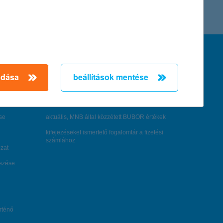
feltételek és kondíciók
hirdetmények / díjjegyzékek
adása
beállítások mentése
általános szerződési feltételek
üzletszabályzat
se
aktuális, MNB által közzétett BUBOR értékek
kifejezéseket ismertető fogalomtár a fizetési
számlához
zat
dezése
örténő