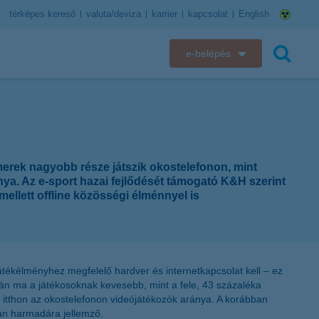
térképes kereső
valuta/deviza
karrier
kapcsolat
English
e-belépés
K&H e-bank
keresés
K&H e-posta
K&H elektronikus postaláda
amerek nagyobb része játszik okostelefonon, mint
nya. Az e-sport hazai fejlődését támogató K&H szerint
K&H web Electra
mellett offline közösségi élménnyel is
K&H Biztosító ügyfélportál
K&H SZÉP Kártya
 játékélményhez megfelelő hardver és internetkapcsolat kell – ez
ján ma a játékosoknak kevesebb, mint a fele, 43 százaléka
K&H e-kártyafelület
t itthon az okostelefonon videójátékozók aránya. A korábban
ván harmadára jellemző.