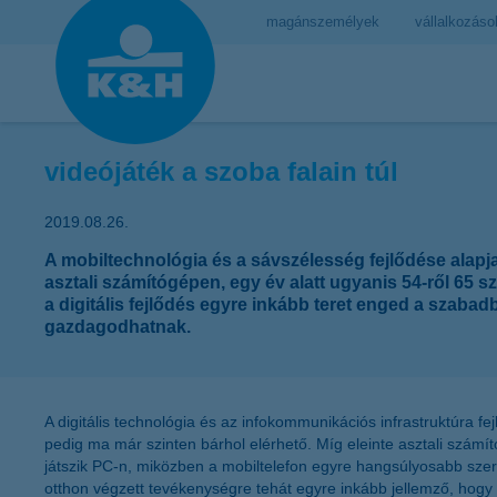
magánszemélyek
vállalkozáso
videójáték a szoba falain túl
2019.08.26.
A mobiltechnológia és a sávszélesség fejlődése alapja
asztali számítógépen, egy év alatt ugyanis 54-ről 65 
a digitális fejlődés egyre inkább teret enged a szabadb
gazdagodhatnak.
A digitális technológia és az infokommunikációs infrastruktúra f
pedig ma már szinten bárhol elérhető. Míg eleinte asztali számí
játszik PC-n, miközben a mobiltelefon egyre hangsúlyosabb szere
otthon végzett tevékenységre tehát egyre inkább jellemző, hog