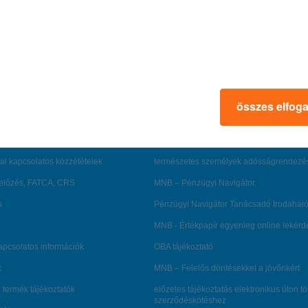
rmációk
ügyfélvédelem
fizetési moratórium
összes elfog
rtál
panaszkezelés
ne fizetés
gyűjtőszámlahitel információk
al kapcsolatos közzétételek
természetes személyek adósságrendezé
lőzés, FATCA, CRS
MNB – Pénzügyi Navigátor
s
Pénzügyi Navigátor Tanácsadó Irodaháló
MNB - Értékpapír egyenleg online lekér
kapcsolatos információk
OBA tájékoztató
k
MNB – Felelős döntésekkel a jövőnkért
 termék tájékoztatók
előzetes tájékoztatás elektronikus úton t
szerződéskötéshez