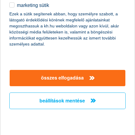
marketing sütik
A KSH legfrissebb adata szerint 2019 II. negyedévében
Ezek a sütik segítenek abban, hogy személyre szabott, a
folytatódott a nemzetgazdasági beruházások dinamikus
látogató érdeklődési körének megfelelő ajánlatainkat
bővülése, a fejlesztések volumene 19%-kal meghaladta az előző
megoszthassuk a kh.hu weboldalon vagy azon kívül, akár
év azonos időszakát. A K&H kkv bizalmi index kutatás
közösségi média felületeken is, valamint a böngészési
eredménye szerint a folytatás is ígéretes lehet. Jelenleg a
információkat együttesen kezelhessük az ismert további
vállalkozások 76 százaléka tervez valamilyen fejlesztést, ami az
személyes adattal.
elmúlt tíz év egyik legjobb eredménye. Ezzel tartósan, másfél
éve 70% felett van a beruházásban gondolkodó cégek aránya,
ami utoljára a 2006-2007 időszakban volt jellemző.
összes elfogadása
beállítások mentése