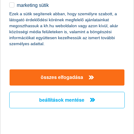
marketing sütik
AI-mankó a kkv-k kezében: díjnyertes
Ezek a sütik segítenek abban, hogy személyre szabott, a
támogatás a szektor mindennapjaiban
látogató érdeklődési körének megfelelő ajánlatainkat
megoszthassuk a kh.hu weboldalon vagy azon kívül, akár
2026.05.06.
közösségi média felületeken is, valamint a böngészési
információkat együttesen kezelhessük az ismert további
A hazai vállalatok 99 százalékát tömörítő kkv-szektor számára a
személyes adattal.
digitalizáció és a mesterséges intelligencia már nem egy
választható plusz a szolgáltatások közül, hanem a
versenyképesség alapfeltétele lett. Ezt tükrözi az is, hogy 2026-
ra a hazai vállalkozások 73%-a már használ mesterséges
intelligenciát. A K&H Bank díjnyertes digitális pénzügyi
asszisztense, Kate, számos funkcióval biztosítja, hogy a cégek
összes elfogadása
pénzügyeinek kezelése könnyű és gyors legyen.
beállítások mentése
átlépte a 200 milliárd forintot a K&H
zöld hitelállománya
20% feletti piaci részesedéssel a zöld finanszírozás
kiemelkedő szereplője a bank