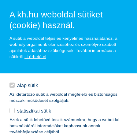
A kh.hu weboldal sütiket
(cookie) használ.
hírek és hivatalos
A sütik a weboldal teljes és kényelmes használatához, a
közzétételek
webhelyforgalmunk elemzéséhez és személyre szabott
ajánlatok adásához szükségesek. További információ a
sütikről
itt érhető el
.
egyéb
English
alap sütik
Az idetartozó sütik a weboldal megfelelő és biztonságos
műszaki működését szolgálják.
statisztikai sütik
Ezek a sütik lehetővé teszik számunkra, hogy a weboldal
használatáról információkat kaphassunk annak
Előző
Következő
továbbfejlesztése céljából.