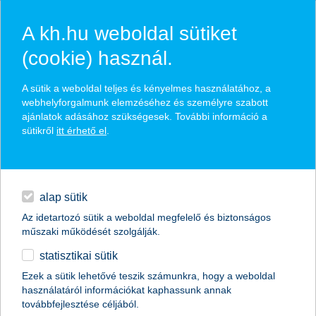
A kh.hu weboldal sütiket
(cookie) használ.
hírek és hivatalos
A sütik a weboldal teljes és kényelmes használatához, a
közzétételek
webhelyforgalmunk elemzéséhez és személyre szabott
ajánlatok adásához szükségesek. További információ a
sütikről
itt érhető el
.
egyéb
English
alap sütik
Az idetartozó sütik a weboldal megfelelő és biztonságos
műszaki működését szolgálják.
statisztikai sütik
Ezek a sütik lehetővé teszik számunkra, hogy a weboldal
használatáról információkat kaphassunk annak
Előző
Következő
továbbfejlesztése céljából.