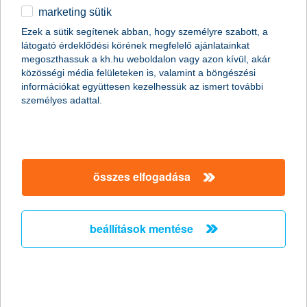
marketing sütik
Ezek a sütik segítenek abban, hogy személyre szabott, a
látogató érdeklődési körének megfelelő ajánlatainkat
megoszthassuk a kh.hu weboldalon vagy azon kívül, akár
közösségi média felületeken is, valamint a böngészési
információkat együttesen kezelhessük az ismert további
személyes adattal.
összes elfogadása
beállítások mentése
„A K&H gyógyvarázs gyermekegészségügyi program az
Országos Mentőszolgálat elkötelezett támogatója, és az évek
során szoros kapcsolatot alakítottunk ki, hiszen eddig 190
alkalommal, összesen közel 86 millió forint értékben támogattuk
eszközökkel a mentőket. Rendkívül hálásak vagyunk nekik
minden szolgálatban eltöltött percért, emellett azonban