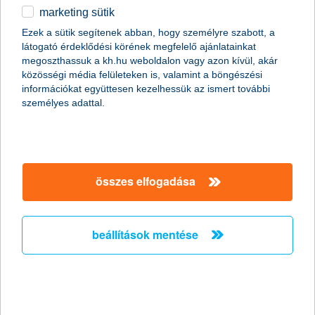
marketing sütik
a K&H kgfb integrált kommunikációs
Ezek a sütik segítenek abban, hogy személyre szabott, a
kampány ezüst EFFIE díjat nyert a
látogató érdeklődési körének megfelelő ajánlatainkat
reklámhatékonysági versenyen
megoszthassuk a kh.hu weboldalon vagy azon kívül, akár
közösségi média felületeken is, valamint a böngészési
a hetedik EFFIE a K&H-nak
információkat együttesen kezelhessük az ismert további
személyes adattal.
2011.10.14.
A K&H Csoport egy újabb EFFIE-vel térhetett haza a 2011-es
reklámhatékonysági verseny díjkiosztójáról. A K&H biztosítási
ismertségnövelő és kötelező gépjármű felelősségbiztosítás
(kgfb) kampánya segítette hozzá a K&H-t az újabb kiemelkedő
összes elfogadása
elismeréshez. A K&H biztosítási szolgáltatások kommunikációja
ezüst EFFIE reklámhatékonysági díjat nyert pénzügyi
szolgáltatások kategóriában, mely a hetedik EFFIE a K&H
életében és az első ezüst díj, melyet az EFFIE biztosítási
beállítások mentése
kommunikációnak kiosztott.
a bérlőket is segíti a lakásbiztosítás