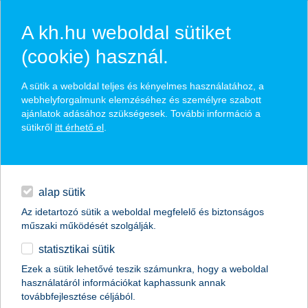
A kh.hu weboldal sütiket
(cookie) használ.
hírek és hivatalos
A sütik a weboldal teljes és kényelmes használatához, a
közzétételek
webhelyforgalmunk elemzéséhez és személyre szabott
ajánlatok adásához szükségesek. További információ a
sütikről
itt érhető el
.
egyéb
English
alap sütik
Az idetartozó sütik a weboldal megfelelő és biztonságos
műszaki működését szolgálják.
statisztikai sütik
Ezek a sütik lehetővé teszik számunkra, hogy a weboldal
használatáról információkat kaphassunk annak
Előző
Következő
továbbfejlesztése céljából.