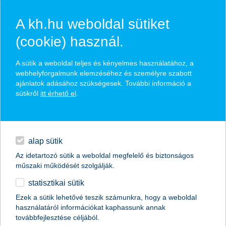
A kh.hu weboldal sütiket
(cookie) használ.
hírek és hivatalos
A sütik a weboldal teljes és kényelmes használatához, a
közzétételek
webhelyforgalmunk elemzéséhez és személyre szabott
ajánlatok adásához szükségesek. További információ a
sütikről
itt érhető el
.
egyéb
English
alap sütik
Az idetartozó sütik a weboldal megfelelő és biztonságos
műszaki működését szolgálják.
statisztikai sütik
Ezek a sütik lehetővé teszik számunkra, hogy a weboldal
használatáról információkat kaphassunk annak
Előző
Következő
továbbfejlesztése céljából.