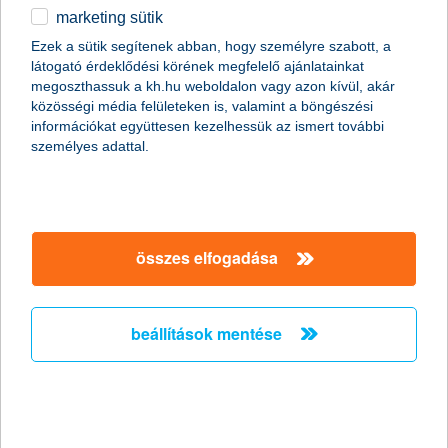
marketing sütik
Az elöregedő társadalomban nem lehet
Ezek a sütik segítenek abban, hogy személyre szabott, a
kérdés az öngondoskodás
látogató érdeklődési körének megfelelő ajánlatainkat
megoszthassuk a kh.hu weboldalon vagy azon kívül, akár
2011.04.05.
közösségi média felületeken is, valamint a böngészési
információkat együttesen kezelhessük az ismert további
„Az elöregedő magyar társadalom évről évre egyre komolyabb
személyes adattal.
problémát fog jelenteni a nyugdíjrendszer fenntarthatósága
szempontjából. A hazai népesedési folyamat jelenlegi tendenciái
mellett ezért nem lehet elégszer hangsúlyozni az
öngondoskodás jelentőségét, amellyel nagyban növelhetjük a
nyugdíjas évek anyagi biztonságát” – mondta el Zobor
Zsuzsanna, a K&H Alapkezelő vezérigazgatója.
összes elfogadása
Húsz gyógyszergyártó növekedését
beállítások mentése
kínálja az új eszközalap
2011.03.23.
A gyógyszeripar hagyományosan jó befektetésnek számít,
hiszen a világon egyre többet költenek gyógyszerekre. A K&H