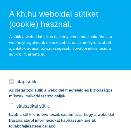
A kh.hu weboldal sütiket
(cookie) használ.
hírek és hivatalos
A sütik a weboldal teljes és kényelmes használatához, a
közzétételek
webhelyforgalmunk elemzéséhez és személyre szabott
ajánlatok adásához szükségesek. További információ a
sütikről
itt érhető el
.
egyéb
English
alap sütik
Az idetartozó sütik a weboldal megfelelő és biztonságos
műszaki működését szolgálják.
statisztikai sütik
Ezek a sütik lehetővé teszik számunkra, hogy a weboldal
használatáról információkat kaphassunk annak
Előző
Következő
továbbfejlesztése céljából.